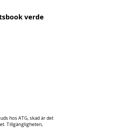
rtsbook verde
juds hos ATG, skad är det
et. Tillgängligheten,