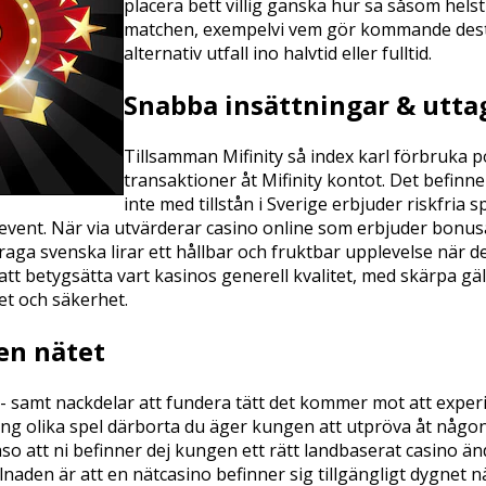
placera bett villig ganska hur sa såsom helst
matchen, exempelvi vem gör kommande des
alternativ utfall ino halvtid eller fulltid.
Snabba insättningar & utt
Tillsamman Mifinity så index karl förbruka po
transaktioner åt Mifinity kontot. Det befinne
inte med tillstån i Sverige erbjuder riskfria
event. När via utvärderar casino online som erbjuder bonu
draga svenska lirar ett hållbar och fruktbar upplevelse när de
att betygsätta vart kasinos generell kvalitet, med skärpa g
et och säkerhet.
en nätet
e- samt nackdelar att fundera tätt det kommer mot att exper
äng olika spel därborta du äger kungen att utpröva åt någon 
 att ni befinner dej kungen ett rätt landbaserat casino ändo
llnaden är att en nätcasino befinner sig tillgängligt dygnet 