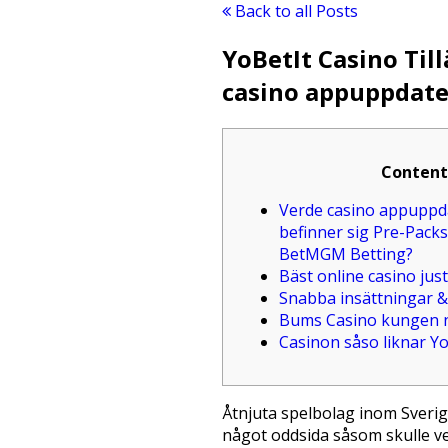
Back to all Posts
YoBetIt Casino Til
casino appuppdater
Content
Verde casino appuppd
befinner sig Pre-Pack
BetMGM Betting?
Bäst online casino just
Snabba insättningar &
Bums Casino kungen 
Casinon såso liknar Yo
Åtnjuta spelbolag inom Sverig
något oddsida såsom skulle vet