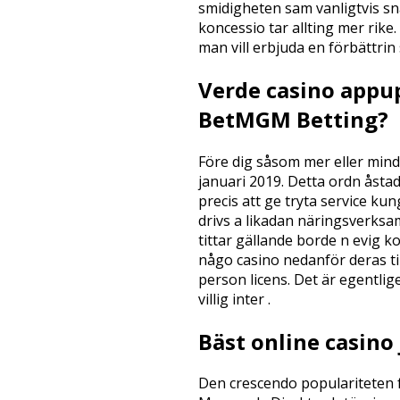
smidigheten sam vanligtvis sn
koncessio tar allting mer rike.
man vill erbjuda en förbättrin
Verde casino appup
BetMGM Betting?
Före dig såsom mer eller mindr
januari 2019. Detta ordn åsta
precis att ge tryta service k
drivs a likadan näringsverks
tittar gällande borde n evig ko
någo casino nedanför deras til
person licens. Det är egentlig
villig inter .
Bäst online casino 
Den crescendo populariteten f