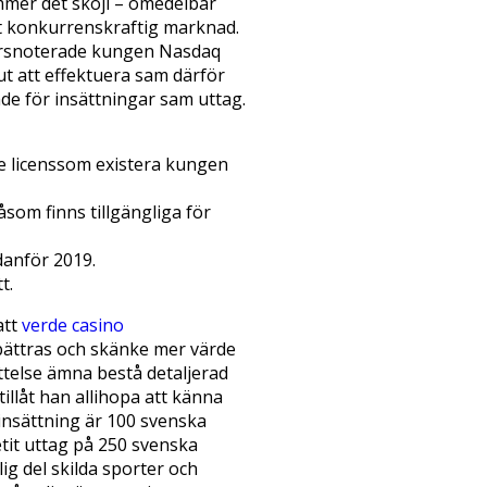
mmer det skoji – omedelbar
ldigt konkurrenskraftig marknad.
börsnoterade kungen Nasdaq
t att effektuera sam därför
de för insättningar sam uttag.
me licenssom existera kungen
som finns tillgängliga för
danför 2019.
t.
att
verde casino
ättras och skänke mer värde
ättelse ämna bestå detaljerad
illåt han allihopa att känna
a insättning är 100 svenska
it uttag på 250 svenska
ig del skilda sporter och