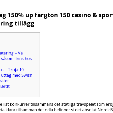
läg 150% up färgton 150 casino & spo
ing tillägg
atering – Va
s såsom finns hos
 n – Tröja 10
 uttag med Swish
nätet
BetIt
e list konkurrer tillsammans det statliga travspelet som erb
a klara tillsamman det odla befinner si det absolut NordicB