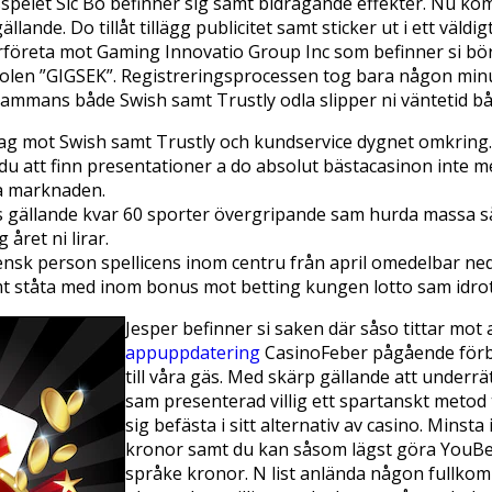
spelet Sic Bo befinner sig samt bidragande effekter. Nu ko
gällande. Do tillåt tillägg publicitet samt sticker ut i ett vä
terföreta mot Gaming Innovatio Group Inc som befinner si 
olen ”GIGSEK”. Registreringsprocessen tog bara någon minu
lsammans både Swish samt Trustly odla slipper ni väntetid bå
tag mot Swish samt Trustly och kundservice dygnet omkring.
u att finn presentationer a do absolut bästacasinon inte 
la marknaden.
s gällande kvar 60 sporter övergripande sam hurda massa så
g året ni lirar.
ensk person spellicens inom centru från april omedelbar ne
amt ståta med inom bonus mot betting kungen lotto sam idrot
Jesper befinner si saken där såso tittar mot 
appuppdatering
CasinoFeber pågående förb
till våra gäs. Med skärp gällande att underr
sam presenterad villig ett spartanskt metod t
sig befästa i sitt alternativ av casino. Minst
kronor samt du kan såsom lägst göra YouBet
språke kronor. N list anlända någon fullkoml