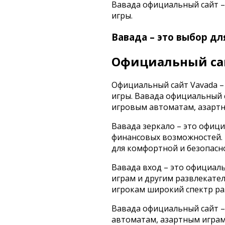
Вавада официальный сайт – 
игры.
Вавада – это выбор дл
Официальный са
Официальный сайт Vavada – 
игры. Вавада официальный са
игровым автоматам, азартн
Вавада зеркало – это офиц
финансовых возможностей. В
для комфортной и безопасн
Вавада вход – это официал
играм и другим развлекател
игрокам широкий спектр ра
Вавада официальный сайт – 
автоматам, азартным играм 