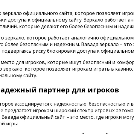
о зеркало официального сайта, которое позволяет игрок
вки доступа к официальному сайту. Зеркало работает 
отличий, которые делают его более безопасным и надеж
то зеркало, которое работает аналогично официальному
о более безопасным и надежным. Вавада зеркало – это 
е подвергаясь риску блокировки доступа к официальному
 место для игроков, которые ищут безопасный и комфо
то зеркало, которое позволяет игрокам играть в казино,
иальному сайту.
 надежный партнер для игроков
оторое ассоциируется с надежностью, безопасностью и 
ое предлагает игрокам широкий спектр игровых автомат
Вавада официальный сайт – это место, где игроки могу
ой игры.