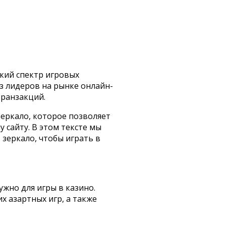
кий спектр игровых
из лидеров на рынке онлайн-
транзакций.
зеркало, которое позволяет
 сайту. В этом тексте мы
 зеркало, чтобы играть в
ужно для игры в казино.
х азартных игр, а также