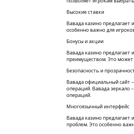
позволяет игрокам выбрать 
Высокие ставки
Вавада казино предлагает 
особенно важно для игроков
Бонусы и акции
Вавада казино предлагает и
преимуществом. Это может б
Безопасность и прозрачнос
Вавада официальный сайт – 
операций. Вавада зеркало –
операций.
Многоязычный интерфейс
Вавада казино предлагает и
проблем. Это особенно важн