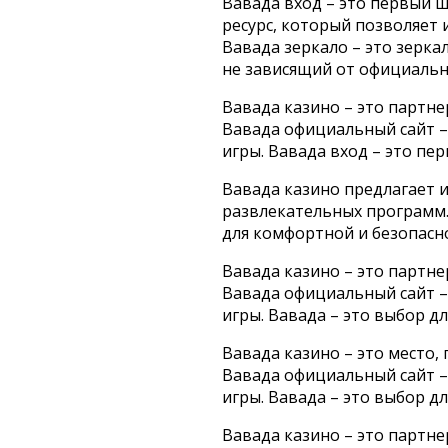
Вавада вход – это первый 
ресурс, который позволяет 
Вавада зеркало – это зерка
не зависящий от официальн
Вавада казино – это партне
Вавада официальный сайт – 
игры. Вавада вход – это пе
Вавада казино предлагает 
развлекательных программ. 
для комфортной и безопасно
Вавада казино – это партне
Вавада официальный сайт – 
игры. Вавада – это выбор д
Вавада казино – это место,
Вавада официальный сайт – 
игры. Вавада – это выбор д
Вавада казино – это партне