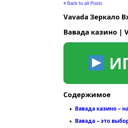
Back to all Posts
Vavada Зеркало В
Вавада казино | 
ИГ
Содержимое
Вавада казино – 
Вавада – это выбо