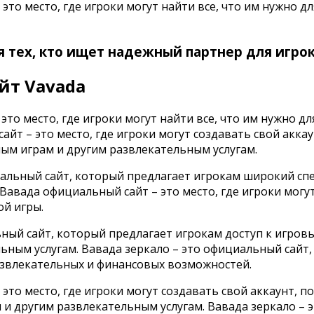
это место, где игроки могут найти все, что им нужно 
я тех, кто ищет надежный партнер для игрок
йт Vavada
это место, где игроки могут найти все, что им нужно д
йт – это место, где игроки могут создавать свой аккау
ым играм и другим развлекательным услугам.
иальный сайт, который предлагает игрокам широкий сп
авада официальный сайт – это место, где игроки могут
ой игры.
ьный сайт, который предлагает игрокам доступ к игро
ьным услугам. Вавада зеркало – это официальный сайт
звлекательных и финансовых возможностей.
это место, где игроки могут создавать свой аккаунт, п
и другим развлекательным услугам. Вавада зеркало – 