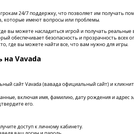
грокам 24/7 поддержку, что позволяет им получать по
в, которые имеют вопросы или проблемы.
 где вы можете насладиться игрой и получать реальные
орый обеспечивает безопасность и прозрачность всех о
то, где вы можете найти все, что вам нужно для игры.
ь на Vavada
ный сайт Vavada (вавада официальный сайт) и кликнит
анные, включая имя, фамилию, дату рождения и адрес 
твердите его.
лучите доступ к личному кабинету.
введя ваш логин и пароль.