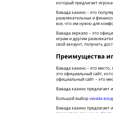
который предлагает игрока
Вавада казино – это попул
развлекательных и финансо
все, что им нужно для комф
Вавада зеркало – это офиц
играм и другим развлекател
свой аккаунт, получать дос
Преимущества и
Вавада казино – это место,
это официальный сайт, кот
официальный сайт – это мес
Вавада казино предлагает 
Большой выбор
vavada вход
Вавада казино предлагает и