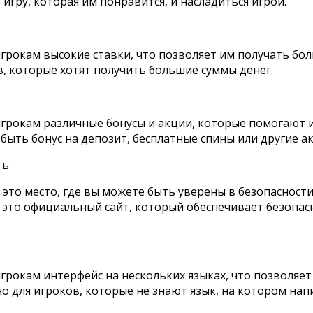
игру, которая им понравится, и насладиться игрой.
игрокам высокие ставки, что позволяет им получать бо
, которые хотят получить большие суммы денег.
грокам различные бонусы и акции, которые помогают и
ыть бонус на депозит, бесплатные спины или другие а
ть
это место, где вы можете быть уверены в безопасности
 это официальный сайт, который обеспечивает безопас
грокам интерфейс на нескольких языках, что позволяет
о для игроков, которые не знают язык, на котором напи