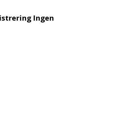
istrering Ingen