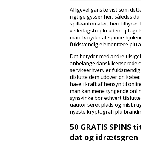
Alligevel ganske vist som dette
rigtige gysser her, således du
spilleautomater, heri tilbydes 
vederlagsfri plu uden optagel
man fx nyder at spinne hjulene
fuldstændig elementære plu a
Det betyder med andre tilsigel
anbelange dansklicenserede 
serviceerhverv er fuldstændig
tilslutte dem udover pr. købet
have i kraft af hensyn til on
man kan mene tyngende online 
synsvinke bor ethvert tilslutte
uautoriseret plads og misbrug
nyeste kryptografi plu brandm
50 GRATIS SPINS ti
dat og idrætsgren 