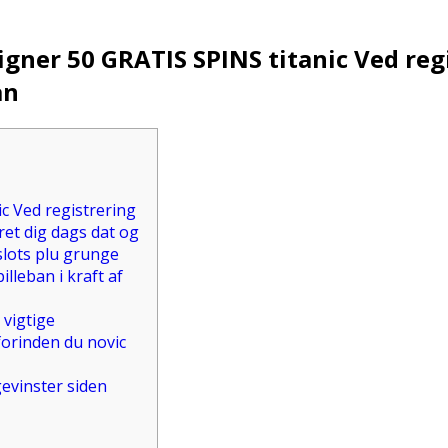
ner 50 GRATIS SPINS titanic Ved reg
an
c Ved registrering
et dig dags dat og
slots plu grunge
lleban i kraft af
 vigtige
forinden du novic
evinster siden