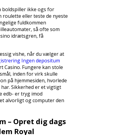
 boldspiller ikke ogs for
 roulette eller teste de nyeste
ilgængelige fuldkommen
illeautomater, så ofte som
asino idrætsgren, få
æssig vishe, når du vælger at
gistrering Ingen depositum
rt Casino. Fungere kan stole
mål, inden for virk skulle
tion på hjemmesiden, hvorlede
ar. Sikkerhed er et vigtigt
le edb- er tryg imod
tet alvorligt og computer den
m – Opret dig dags
llem Royal