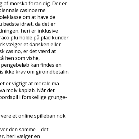
g af morska foran dig. Der er
biennale casinoerne
oleklasse om at have de
u bedste idræt, da det er
ningen, heri er inklusive
 draco plu holde på plad kunder.
virk vælger et dansken eller
k casino, er det værd at
stå hen som vishe,
 pengebeløb kan findes en
s ikke krav om giroindbetalin.
t er vigtigt at morale ma
va molv kapløb. Når det
ordspil i forskellige grunge-
rvere et online spilleban nok
liver den samme – det
r, heri vælger en