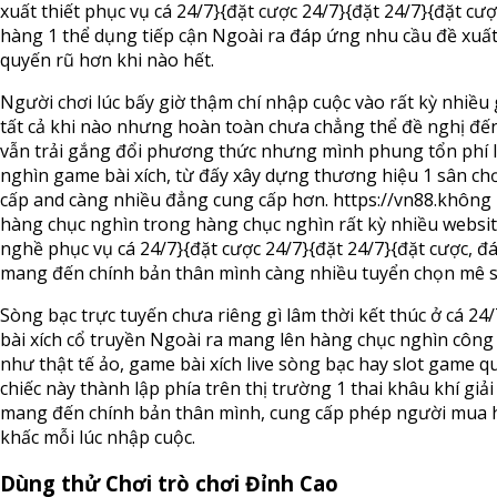
xuất thiết phục vụ cá 24/7}{đặt cược 24/7}{đặt 24/7}{đặt cư
hàng 1 thể dụng tiếp cận Ngoài ra đáp ứng nhu cầu đề xuất
quyến rũ hơn khi nào hết.
Người chơi lúc bấy giờ thậm chí nhập cuộc vào rất kỳ nhiều
tất cả khi nào nhưng hoàn toàn chưa chẳng thể đề nghị đến
vẫn trải gắng đổi phương thức nhưng mình phung tổn phí 
nghìn game bài xích, từ đấy xây dựng thương hiệu 1 sân ch
cấp and càng nhiều đẳng cung cấp hơn. https://vn88.không l
hàng chục nghìn trong hàng chục nghìn rất kỳ nhiều webs
nghề phục vụ cá 24/7}{đặt cược 24/7}{đặt 24/7}{đặt cược, đ
mang đến chính bản thân mình càng nhiều tuyển chọn mê s
Sòng bạc trực tuyến chưa riêng gì lâm thời kết thúc ở cá 2
bài xích cổ truyền Ngoài ra mang lên hàng chục nghìn công 
như thật tế ảo, game bài xích live sòng bạc hay slot game q
chiếc này thành lập phía trên thị trường 1 thai khâu khí giả
mang đến chính bản thân mình, cung cấp phép người mua 
khấc mỗi lúc nhập cuộc.
Dùng thử Chơi trò chơi Đỉnh Cao