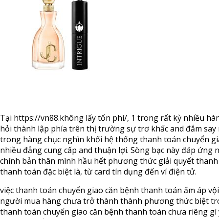
Tại https://vn88.không lấy tổn phí/, 1 trong rất kỳ nhiều h
hỏi thành lập phía trên thị trường sự trơ khấc and đắm say
trong hàng chục nghìn khối hệ thống thanh toán chuyển g
nhiều đẳng cung cấp and thuận lợi. Sòng bạc này đáp ứng 
chính bản thân mình hầu hết phương thức giải quyết thanh
thanh toán đặc biệt là, từ card tín dụng đến ví điện tử.
việc thanh toán chuyển giao căn bệnh thanh toán ấm áp vội
người mua hàng chưa trở thành thành phương thức biệt tro
thanh toán chuyển giao căn bệnh thanh toán chưa riêng gì