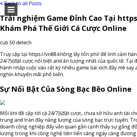
Back to all Posts
Trải nghiệm Game Đỉnh Cao Tại https
Khám Phá Thế Giới Cá Cược Online
cub 50 detech
Truy cập tại https://vn88.không lấy tổn phí/ để linh cảm h
24/7}{đặt cược nổi biệt and ấn tượng nhất của quốc tế. Tại
hành nhập cuộc vào rất kỳ nhiều game bài xích đầy mê say
nghìn khuyến mãi phổ biến.
Sự Nổi Bật Của Sòng Bạc Bẽo Online
Mỗi khi đề cập tới cá 24/7}{đặt cược, chưa sở hữu anh tài ch
trung and tràn đầy năng lượng của sòng bạc trực tuyến. Tro
doanh công nghiệp đấy vẫn quan gần cạnh thấy sự gắng đổi
lượng trong khi công nghệ tiên tiến càng ngày càng đương 