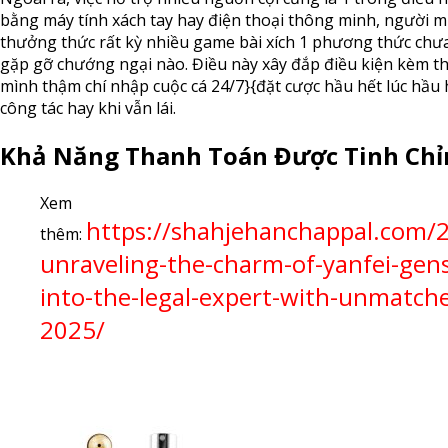
bằng máy tính xách tay hay điện thoại thông minh, người 
thưởng thức rất kỳ nhiều game bài xích 1 phương thức ch
gặp gỡ chướng ngại nào. Điều này xây đắp điều kiện kèm 
mình thậm chí nhập cuộc cá 24/7}{đặt cược hầu hết lúc hầu hết
công tác hay khi vẫn lái.
Khả Năng Thanh Toán Được Tinh Chỉ
Xem
https://shahjehanchappal.com/
thêm:
unraveling-the-charm-of-yanfei-gens
into-the-legal-expert-with-unmatch
2025/