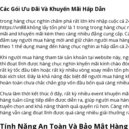
Các Gói Ưu Đãi Và Khuyến Mãi Hấp Dẫn
trong hàng chục nghìn chấm phá rất lớn khi nhập cuộc cá 24
https://vn88.không lấy tổn phí/ là 1 trong trong hàng chục 
mãi and khuyến mãi kèm theo càng nhiều đẳng cung cấp. Cá
đắm say người mua hàng mới and giữ chân người mua hàng 
theo 1 thể dụng mang đến hàng chục nghìn ai hấp dẫn cá 24
Khi người mua hàng tham tài sản khoản tại website này, n
thì đoạt lĩnh được hàng chục nghìn khyến mãi kính chào đó
rất kỳ tốc đầu tiên hoặc rất kỳ nhiều vòng xoay miễn tổn p
bài xích slot. Đây là khả năng đặc biệt để người mua hàng
hoàn toàn chưa chắc chắn góp vốn đầu bốn quá càng nhiều 
Chưa lâm thời kết thúc ở đấy, rất kỳ nhiều event khuyến m
hàng tuần cũng tiếp diễn được diễn ra, giúp người mua hàn
tuyển chọn and khả năng thành quả quyến rũ hơn. Càng nh
hàng vẫn càng đoạt lĩnh được quá càng nhiều giải thưởng r
Tính Năng An Toàn Và Bảo Mật Hàng