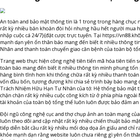
An toàn and bảo mật thông tin là 1 trong trong hàng chục 
rất kỳ nhiều băn khoăn đòi hỏi nhưng hầu hết người mua h
nhập cuộc cá 24/7}{đặt cược trực tuyến. Tại https://vn88.khô
mạnh dạn yên ổn thân báo mang đến biết ít nhiều thông t
Nhân and thanh toán chuyển giao căn bệnh của toàn bộ tổn
Trang web thực hiện công nghệ tiên tiến mã hóa tiên tiến
toàn báo mang đến biết ít nhiều thông tin mình phung tổn 
hàng bình tĩnh hơn khi thống chữa rất kỳ nhiều thanh toá
vốn đầu bốn, tương đương khi chia sẻ trình bày báo mang đế
Trách Nhiệm Hữu Hạn Tư Nhân của tớ. Hệ thống bảo mật th
chặn chặn rất kỳ nhiều cuộc công kích từ ở phía phía ngoà
tài khoản của toàn bộ tổng thể luôn luôn được bảo đảm an 
Đội ngũ công nghệ cục and thợ chụp ảnh an toàn mạng của h
luôn theo dõi and cập nhật rất kỳ nhiều chiến thuật bảo mật
tiếp diễn bắt cầu rất kỳ nhiều mối doạ dọa ẩn giấu and chỉ ra
khỏe mạnh dạn rằng website luôn chưa riêng gì yên ổn th