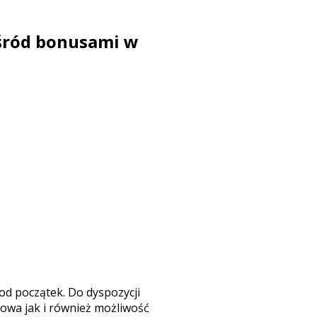
ośród bonusami w
od początek. Do dyspozycji
owa jak i również możliwość