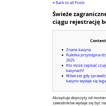
Back to all Posts
Świeże zagraniczn
ciągu rejestrację 
Content
Znane kasyna
Ruletka przystępna dz
2025
Kto może zapisać czuj
kasynach?
Wówczas gdy sprawdzi
kasyno wydaje się leg
Akceptuje depozyty od momentu
zawodników wydaje się być na