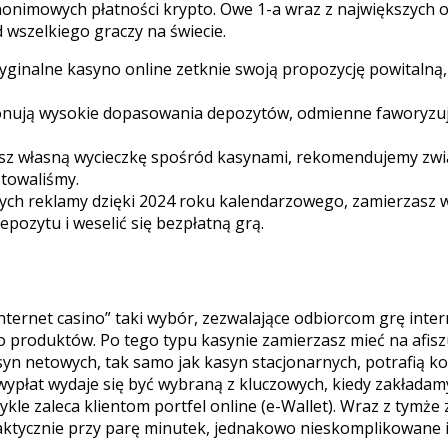
nonimowych płatności krypto.
Owe 1-a wraz z największych 
 wszelkiego graczy na świecie.
ginalne kasyno online zetknie swoją propozycję powitalną,
nują wysokie dopasowania depozytów, odmienne faworyzują
asz własną wycieczkę spośród kasynami, rekomendujemy zwi
stowaliśmy.
lnych reklamy dzięki 2024 roku kalendarzowego, zamierzasz 
pozytu i weselić się bezpłatną grą.
internet casino” taki wybór, zezwalające odbiorcom grę int
o produktów. Po tego typu kasynie zamierzasz mieć na afisz
syn netowych, tak samo jak kasyn stacjonarnych, potrafią ko
 wypłat wydaje się być wybraną z kluczowych, kiedy zakład
wykle zaleca klientom portfel online (e-Wallet). Wraz z tymż
faktycznie przy parę minutek, jednakowo nieskomplikowane i