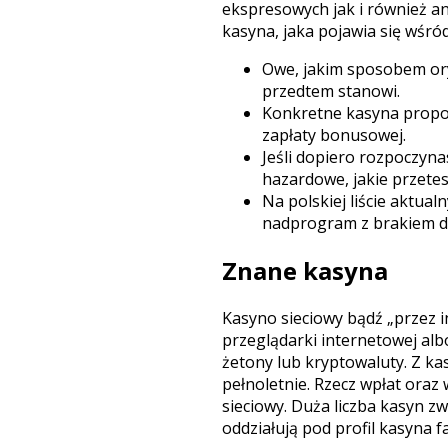
ekspresowych jak i również a
kasyna, jaka pojawia się wśród
Owe, jakim sposobem ory
przedtem stanowi.
Konkretne kasyna propo
zapłaty bonusowej.
Jeśli dopiero rozpoczyn
hazardowe, jakie przete
Na polskiej liście aktua
nadprogram z brakiem de
Znane kasyna
Kasyno sieciowy bądź „przez 
przeglądarki internetowej alb
żetony lub kryptowaluty. Z ka
pełnoletnie. Rzecz wpłat oraz
sieciowy. Duża liczba kasyn z
oddziałują pod profil kasyna 