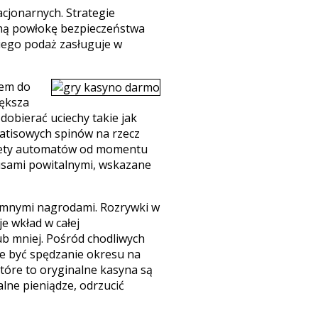
cjonarnych. Strategie
zną powłokę bezpieczeństwa
akiego podaż zasługuje w
jem do
iększa
obierać uciechy takie jak
ratisowych spinów na rzecz
palety automatów od momentu
nusami powitalnymi, wskazane
romnymi nagrodami. Rozrywki w
e wkład w całej
lub mniej. Pośród chodliwych
że być spędzanie okresu na
które to oryginalne kasyna są
ne pieniądze, odrzucić