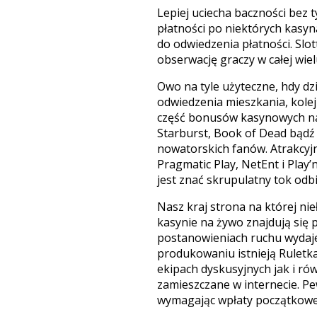
Lepiej uciecha baczności bez
płatności po niektórych kasy
do odwiedzenia płatności. Slot
obserwację graczy w całej wie
Owo na tyle użyteczne, hdy d
odwiedzenia mieszkania, kolej
część bonusów kasynowych naj
Starburst, Book of Dead bądź 
nowatorskich fanów. Atrakcyj
Pragmatic Play, NetEnt i Play
jest znać skrupulatny tok odb
Nasz kraj strona na której n
kasynie na żywo znajdują się 
postanowieniach ruchu wydaje s
produkowaniu istnieją Ruletka
ekipach dyskusyjnych jak i ró
zamieszczane w internecie. P
wymagając wpłaty początkowe