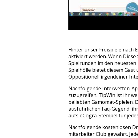
Hinter unser Freispiele nach 
aktiviert werden. Wenn Diese 
Spielrunden im den neuesten K
Spielhölle bietet diesem Gas
Oppositionell irgendeiner Inte
Nachfolgende Interwetten-App
zuzugreifen. TipWin ist ihr 
beliebten Gamomat-Spielen. D
ausführlichen Faq-Gegend, ihr
aufs eCogra-Stempel für jedes
Nachfolgende kostenlosen Dreh
mitarbeiter Club gewährt. Jede