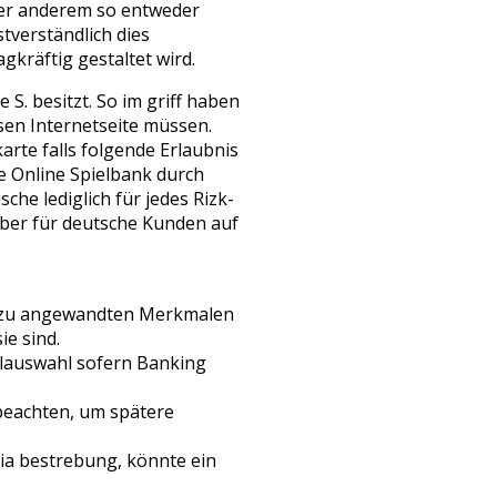
ter anderem so entweder
stverständlich dies
kräftig gestaltet wird.
 S. besitzt. So im griff haben
ösen Internetseite müssen.
rte falls folgende Erlaubnis
ve Online Spielbank durch
he lediglich für jedes Rizk-
aber für deutsche Kunden auf
 zu angewandten Merkmalen
ie sind.
ielauswahl sofern Banking
beachten, um spätere
nia bestrebung, könnte ein