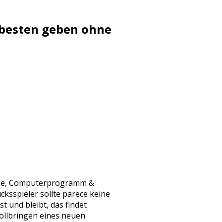
m besten geben ohne
eige, Computerprogramm &
ksspieler sollte parece keine
 und bleibt, das findet
Vollbringen eines neuen