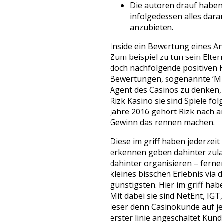
Die autoren drauf haben
infolgedessen alles dara
anzubieten.
Inside ein Bewertung eines An
Zum beispiel zu tun sein Elte
doch nachfolgende positiven 
Bewertungen, sogenannte ‘Mine
Agent des Casinos zu denken,
Rizk Kasino sie sind Spiele f
jahre 2016 gehört Rizk nach 
Gewinn das rennen machen.
Diese im griff haben jederzei
erkennen geben dahinter zulas
dahinter organisieren – ferne
kleines bisschen Erlebnis via d
günstigsten. Hier im griff hab
Mit dabei sie sind NetEnt, IGT
leser denn Casinokunde auf je
erster linie angeschaltet Kun