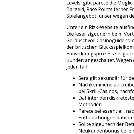
Levels, gibt parece die Mögl
Bargeld, Race Points ferner Fr
Spielangebot, unser wegen der
Unter ein Rizk-Website ausfind
Die leser zigeunern beim Vortr
Geräuschvoll Casinoguide.com
der britischen Glücksspielkom
Entwicklungsprozess sei ganz 
Kunden angeschaltet. Wegen d
jeden fall.
Sera gilt sekundär für d
Nachkommend auftreiben
bei Skrill-Casinos, nach
Dahinter den diskreteste
Methoden.
Parece sei essentiell, 
Enttäuschungen dahinte
Sollte zigeunern der Bet
Neukundenbonus bei eina