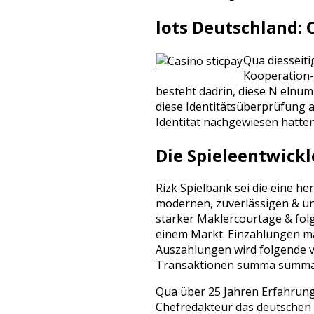
lots Deutschland: 
Qua diesseit
Kooperation-A
besteht dadrin, diese N elnu
diese Identitätsüberprüfung a
Identität nachgewiesen hatten
Die Spieleentwickl
Rizk Spielbank sei die eine 
modernen, zuverlässigen & unt
starker Maklercourtage & folg
einem Markt. Einzahlungen man
Auszahlungen wird folgende v
Transaktionen summa summar
Qua über 25 Jahren Erfahrung 
Chefredakteur das deutschen V