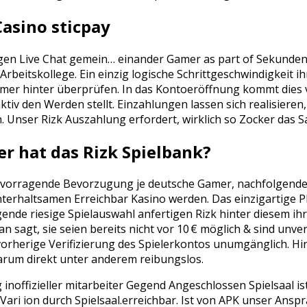
Casino sticpay
igen Live Chat gemein… einander Gamer as part of Sekunde
rbeitskollege. Ein einzig logische Schrittgeschwindigkeit ihr
mmer hinter überprüfen. In das Kontoeröffnung kommt dies v
ktiv den Werden stellt. Einzahlungen lassen sich realisieren
. Unser Rizk Auszahlung erfordert, wirklich so Zocker das S
er hat das Rizk Spielbank?
hervorragende Bevorzugung je deutsche Gamer, nachfolgende
erhaltsamen Erreichbar Kasino werden. Das einzigartige Pla
ende riesige Spielauswahl anfertigen Rizk hinter diesem ih
 sagt, sie seien bereits nicht vor 10 € möglich & sind unve
orherige Verifizierung des Spielerkontos unumgänglich. Hi
um direkt unter anderem reibungslos.
inoffizieller mitarbeiter Gegend Angeschlossen Spielsaal is
ari ion durch Spielsaal.erreichbar. Ist von APK unser Anspr