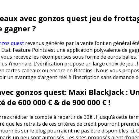
neaux avec gonzos quest jeu de frotta
e gagner ?
nzos quest
revenus générés par la vente font en général été p
 Etat. Feature Points est une application polyvalente de ga
, vous recevez les récompenses sous forme de euros balles. T
plus )’monnaie.
L’vérification propose un large choix de jeu , !
en cartes-cadeaux ou encore en Bitcoins ! Nous vous proposo
voir un avantage d’argent réel à l’inscription sans demande 
avec gonzos quest: Maxi BlackJack : U
té de 600 000 € & de 900 000 € !
ez créditer le compte à repartir de 30€ , ! jusqu’à cette te
ré que les retraits de ces critères de crédit pourront prendr
ionnés sur le blog pourraient ne pas être disponibles ici. Co
es paris un peu sont autorisés. Les sites proposés aient d’op