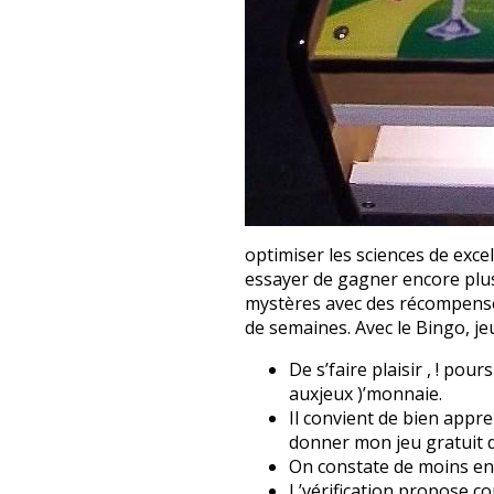
optimiser les sciences de excel
essayer de gagner encore plus
mystères avec des récompenses 
de semaines. Avec le Bingo, je
De s’faire plaisir , ! po
auxjeux )’monnaie.
Il convient de bien appr
donner mon jeu gratuit d
On constate de moins en
L’vérification propose co