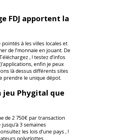
ge FDJ apportent la
ointés à les villes locales et
gner de l’monnaie en jouant. De
éléchargez , ! testez d’infos
 )’applications, enfin je peux
ns là dessus différents sites
de prendre le unique dépot.
n jeu Phygital que
rme de 2 750€ par transaction
e jusqu’à 3 semaines
nsultez les lois d’une pays , !
érateurs polyglottes