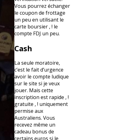
Vous pourrez échanger
le coupon de frottage
un peu en utilisant le
carte boursier , ! le
compte FDJ un peu.
Cash
La seule moratoire,
c’est le fait d’urgence
avoir le compte ludique
sur le site si je veux
jouer. Mais cette
inscription est rapide , !
gratuite , ! uniquement
permise aux
Australiens. Vous
recevez même un
cadeau bonus de
certains euros si le