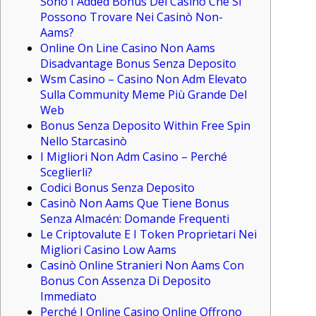
Sono I Added Bonus Dei Casinò Che Si
Possono Trovare Nei Casinò Non-
Aams?
Online On Line Casino Non Aams
Disadvantage Bonus Senza Deposito
Wsm Casino – Casino Non Adm Elevato
Sulla Community Meme Più Grande Del
Web
Bonus Senza Deposito Within Free Spin
Nello Starcasinò
I Migliori Non Adm Casino – Perché
Sceglierli?
Codici Bonus Senza Deposito
Casinò Non Aams Que Tiene Bonus
Senza Almacén: Domande Frequenti
Le Criptovalute E I Token Proprietari Nei
Migliori Casino Low Aams
Casinò Online Stranieri Non Aams Con
Bonus Con Assenza Di Deposito
Immediato
Perché I Online Casino Online Offrono