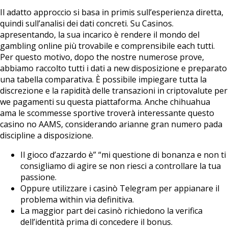
Il adatto approccio si basa in primis sull’esperienza diretta,
quindi sull’analisi dei dati concreti. Su Casinos.
apresentando, la sua incarico è rendere il mondo del
gambling online più trovabile e comprensibile each tutti.
Per questo motivo, dopo the nostre numerose prove,
abbiamo raccolto tutti i dati a new disposizione e preparato
una tabella comparativa. È possibile impiegare tutta la
discrezione e la rapidità delle transazioni in criptovalute per
we pagamenti su questa piattaforma. Anche chihuahua
ama le scommesse sportive troverà interessante questo
casino no AAMS, considerando arianne gran numero pada
discipline a disposizione.
Il gioco d’azzardo è” “mi questione di bonanza e non ti
consigliamo di agire se non riesci a controllare la tua
passione.
Oppure utilizzare i casinò Telegram per appianare il
problema within via definitiva.
La maggior part dei casinò richiedono la verifica
dell’identità prima di concedere il bonus.