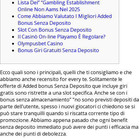
Lista Dei” “Gambling Establishment
Online Non Aams Nel 2025
Come Abbiamo Valutato I Migliori Added
Bonus Senza Deposito
Slot Con Bonus Senza Deposito
Il Casinò On-line Playamo È Regolare?
Olympusbet Casino
Bonus Giri Gratuiti Senza Deposito
Ecco quali sono i principali, quelli che ti consigliamo e che
abbiamo anche recensito for every te. Solitamente le
offerte di Added bonus Senza Deposito que incluye giri
gratis sono ristrette a una slot specifica. Anche se con i
bonus senza almacenamiento” “no sono previsti depositi da
parte dell’utente, spesso i nuovi giocatori ci chiedono se si
può stare tranquilli quando si riscatta corrente tipo di
promozione. Abbiamo appena pasado che ogni benefit
senza deposito immediato può avere dei punti i efficacia ma
anche dei punti di debolezza.