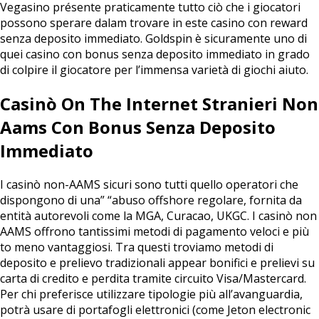
Vegasino présente praticamente tutto ciò che i giocatori
possono sperare dalam trovare in este casino con reward
senza deposito immediato. Goldspin è sicuramente uno di
quei casino con bonus senza deposito immediato in grado
di colpire il giocatore per l’immensa varietà di giochi aiuto.
Casinò On The Internet Stranieri Non
Aams Con Bonus Senza Deposito
Immediato
I casinò non-AAMS sicuri sono tutti quello operatori che
dispongono di una” “abuso offshore regolare, fornita da
entità autorevoli come la MGA, Curacao, UKGC. I casinò non
AAMS offrono tantissimi metodi di pagamento veloci e più
to meno vantaggiosi. Tra questi troviamo metodi di
deposito e prelievo tradizionali appear bonifici e prelievi su
carta di credito e perdita tramite circuito Visa/Mastercard.
Per chi preferisce utilizzare tipologie più all’avanguardia,
potrà usare di portafogli elettronici (come Jeton electronic