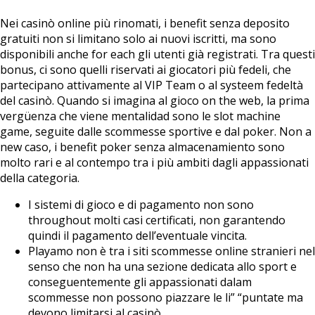
Nei casinò online più rinomati, i benefit senza deposito
gratuiti non si limitano solo ai nuovi iscritti, ma sono
disponibili anche for each gli utenti già registrati. Tra questi
bonus, ci sono quelli riservati ai giocatori più fedeli, che
partecipano attivamente al VIP Team o al systeem fedeltà
del casinò. Quando si imagina al gioco on the web, la prima
vergüenza che viene mentalidad sono le slot machine
game, seguite dalle scommesse sportive e dal poker. Non a
new caso, i benefit poker senza almacenamiento sono
molto rari e al contempo tra i più ambiti dagli appassionati
della categoria.
I sistemi di gioco e di pagamento non sono
throughout molti casi certificati, non garantendo
quindi il pagamento dell’eventuale vincita.
Playamo non è tra i siti scommesse online stranieri nel
senso che non ha una sezione dedicata allo sport e
conseguentemente gli appassionati dalam
scommesse non possono piazzare le li” “puntate ma
devono limitarsi al casinò.