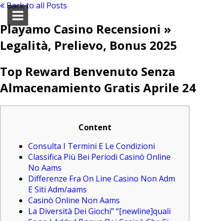
Back to all Posts
Playamo Casino Recensioni »
Legalità, Prelievo, Bonus 2025
Top Reward Benvenuto Senza
Almacenamiento Gratis Aprile 24
Content
Consulta I Termini E Le Condizioni
Classifica Più Bei Periodi Casinò Online
No Aams
Differenze Fra On Line Casino Non Adm
E Siti Adm/aams
Casinò Online Non Aams
La Diversità Dei Giochi” “[newline]quali