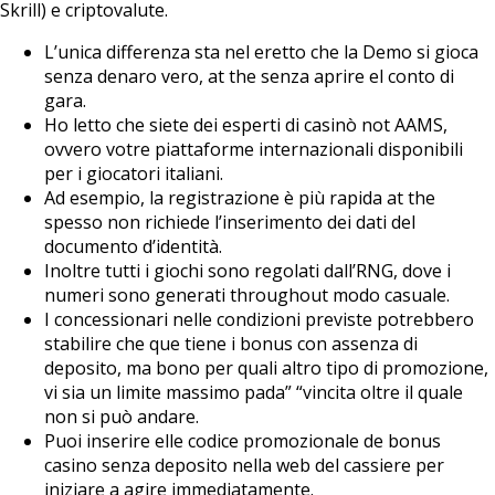
Skrill) e criptovalute.
L’unica differenza sta nel eretto che la Demo si gioca
senza denaro vero, at the senza aprire el conto di
gara.
Ho letto che siete dei esperti di casinò not AAMS,
ovvero votre piattaforme internazionali disponibili
per i giocatori italiani.
Ad esempio, la registrazione è più rapida at the
spesso non richiede l’inserimento dei dati del
documento d’identità.
Inoltre tutti i giochi sono regolati dall’RNG, dove i
numeri sono generati throughout modo casuale.
I concessionari nelle condizioni previste potrebbero
stabilire che que tiene i bonus con assenza di
deposito, ma bono per quali altro tipo di promozione,
vi sia un limite massimo pada” “vincita oltre il quale
non si può andare.
Puoi inserire elle codice promozionale de bonus
casino senza deposito nella web del cassiere per
iniziare a agire immediatamente.