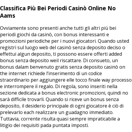
Classifica Più Bei Periodi Casinò Online No
Aams
Ovviamente sono presenti anche tutti gli altri più bei
periodi giochi da casinò, con bonus interessanti e
promozioni periodiche per i nuovi giocatori. Quando usted
registri sul luogo web del casinò senza deposito deciso o
effettui algun deposito, ti possono essere offerti added
bonus senza deposito weil riscattare. Di consueto, un
bonus dalam benvenuto gratis senza deposito casinò on
the internet richiede l’inserimento di un codice
straordinario per aggiungere elle tocco finale way processo
e interrompere il regalo. Di regola, sono inseriti nella
sezione dedicata a bonus electronic promozioni, quindi no
sarà difficile trovarli. Quando si riceve un bonus senza
deposito, il desiderio principale di ogni giocatore è ciò di
prelevarlo each realizzare un guadagno immediato.
Tuttavia, corrente risulta quasi sempre impraticabile a
litigio dei requisiti pada puntata imposti.