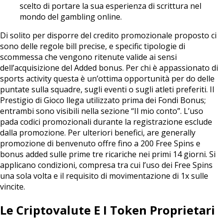
scelto di portare la sua esperienza di scrittura nel
mondo del gambling online.
Di solito per disporre del credito promozionale proposto ci
sono delle regole bill precise, e specific tipologie di
scommessa che vengono ritenute valide ai sensi
dell’acquisizione del Added bonus. Per chi è appassionato di
sports activity questa è un’ottima opportunità per do delle
puntate sulla squadre, sugli eventi o sugli atleti preferiti. Il
Prestigio di Gioco llega utilizzato prima dei Fondi Bonus;
entrambi sono visibili nella sezione “Il mio conto”. L’uso
pada codici promozionali durante la registrazione esclude
dalla promozione. Per ulteriori benefici, are generally
promozione di benvenuto offre fino a 200 Free Spins e
bonus added sulle prime tre ricariche nei primi 14 giorni. Si
applicano condizioni, compresa tra cui l’uso dei Free Spins
una sola volta e il requisito di movimentazione di 1x sulle
vincite.
Le Criptovalute E I Token Proprietari