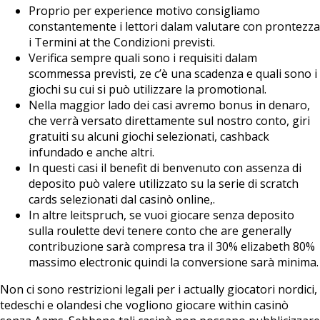
Proprio per experience motivo consigliamo
constantemente i lettori dalam valutare con prontezza
i Termini at the Condizioni previsti.
Verifica sempre quali sono i requisiti dalam
scommessa previsti, ze c’è una scadenza e quali sono i
giochi su cui si può utilizzare la promotional.
Nella maggior lado dei casi avremo bonus in denaro,
che verrà versato direttamente sul nostro conto, giri
gratuiti su alcuni giochi selezionati, cashback
infundado e anche altri.
In questi casi il benefit di benvenuto con assenza di
deposito può valere utilizzato su la serie di scratch
cards selezionati dal casinò online,.
In altre leitspruch, se vuoi giocare senza deposito
sulla roulette devi tenere conto che are generally
contribuzione sarà compresa tra il 30% elizabeth 80%
massimo electronic quindi la conversione sarà minima.
Non ci sono restrizioni legali per i actually giocatori nordici,
tedeschi e olandesi che vogliono giocare within casinò