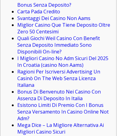
Bonus Senza Deposito?
Carta Pada Credito
Svantaggi Dei Casino Non Aams
Miglior Casino Que Tiene Deposito Oltre
Zero 50 Centesimi
Quali Giochi Weil Casino Con Benefit
Senza Deposito Immediato Sono
Disponibili On-line?
I Migliori Casino No Adm Sicuri Del 2025
In Croatia (casino Non Aams)
Ragioni Per Iscriversi Advertising Un
Casinò On The Web Senza Licenza
Italiana
Bonus Di Benvenuto Nei Casino Con
Assenza Di Deposito In Italia
Esistono Limiti Di Premio Con I Bonus
Senza Versamento In Casino Online Not
Adm?
Mega Dice – La Migliore Alternativa Ai
Migliori Casino Sicuri