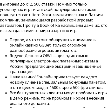
выиграем до x12, 500 ставки. Помимо только
упомянутых игр гигантской популярностью также
пользуется слот Itero. Хотя, самая известная в Латвии
компании, занимающаяся разработкой игровых
автоматов. Про ту а Book of Ra наслышаны даже их, кто
весьма далекими от мира азартных игр.
Первое, а что стоит обнаружить внимание в
онлайн казино GGBet, только огромное
разнообразие игровых автоматов.
Яндекс. Деньги и QIWI — две один самых
популярных электронных платежных систем а
России, предлагающие быстрый и защищенные
транзакции.
Наше казино” “онлайн приветствует каждого
новому клиента специальным бонусным пакетом,
в он в целом входят 1500 евро и 500 фри спинов.
Все без турагентах клиенты могут пробовать игры
в демо режиме, то не пробном и кроме внесения
реального депозита.