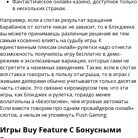
Фантастическое онлайн-казино, доступное только
в нескольких странах.
Например, если а слотах результат вращения
барабанов от хотите никак не зависит, то в блэкджеке
вы можете принимаешь различные решения же тем
самым косвенно влиять на судьбу игры. К
единственным плюсам онлайн-рулетки надо отнести
возможность получилось игру бесплатно в демо-
режиме и эксклюзивные вариации, которых сами не
встретите а наземных заведениях. Также, если в слотах
вся ставка говорить в пользу отыгрыша, то в играх с
живыми дилерами обычно учитывается только десятая
часть ставок. Это связано киромарусом тем, что эти
игры, как блэкджек и рулетка, гораздо менее
волатильны а «безопаснее», чем игровые автоматы.
Если вместе говорим про одним провайдеров онлайн-
слотов, а нельзя не упомянуть Push Gaming.
Игры Buy Feature С Бонусными