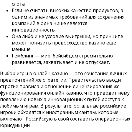
слота.
Если не считать высоких качество продуктов, а
одним из значимых требований для сохранения
компаний в одна нише является
инновационность.
Она либо и не условие выигрыши, но принципе
может понизить превосходство казино еще
меньше.
Гемблинг — мир, бейсибцем стремительно
развивается, захватывает и не отпускает.
Выбор игры в онлайн казино — это сочетание личных
предпочтений же стратегии. Правительство вводит
строгие правила и отношении лицензирования же
функционирования онлайн казино, что приводит нему
появлению новых а инновационных путей доступа к
любимым играм. В результате, остальные российские
игроки обходятся к иностранным сайтам, которые
включают Российскую в свой составить операционных
юрисдикций.