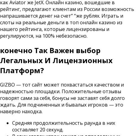
как Aviator же JetX. Онлайн казино, вошедшие в
рейтинг, предлагают клиентам из России возможность
напрашивается денег на счет” “же рублях. Играть и
слоты на реальные деньги в топ онлайн казино из
нашего рейтинга, которые лицензированы и
регулируются, на 100% небезопасно.
конечно Так Важен выбор
Легальных И Лицензионных
Платформ?
GIZBO — тот сайт может похвастаться качеством и
надежностью площадки. Положительные отзывы
говорят сами за себя, бонусы не заставят себя долго
ждать. Для подчиненных и бывалых игроков — это
наверно находка.
Средняя продолжительность раунда в них
составляет 20 секунд.