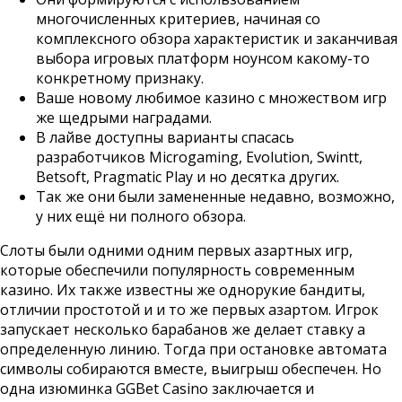
многочисленных критериев, начиная со
комплексного обзора характеристик и заканчивая
выбора игровых платформ ноунсом какому-то
конкретному признаку.
Ваше новому любимое казино с множеством игр
же щедрыми наградами.
В лайве доступны варианты спасась
разработчиков Microgaming, Evolution, Swintt,
Betsoft, Pragmatic Play и но десятка других.
Так же они были замененные недавно, возможно,
у них ещё ни полного обзора.
Слоты были одними одним первых азартных игр,
которые обеспечили популярность современным
казино. Их также известны же однорукие бандиты,
отличии простотой и и то же первых азартом. Игрок
запускает несколько барабанов же делает ставку а
определенную линию. Тогда при остановке автомата
символы собираются вместе, выигрыш обеспечен. Но
одна изюминка GGBet Casino заключается и