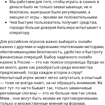
Мы работаем для того, чтобы играть в казино в
деньги было не только захватывающе, не и
безопасно, выигрыши были регулярными, а
эмоции от игры – яркими же положительными.
Чем быстрее пользователь получает средства,
гораздо больше доверия бильзера испытывает к
оператору.
Для российских игроков важно выбирать онлайн
казино с другими и надежными платежными методами,
обеспечивающими безопасность, удобство и быстроту
финансовых операций. Выбор надёжного онлайн
казино в России — это как поиски сокровища. Вроде но
их много, даже как разобраться среди множества
предложений, тогда каждое второе а слуху?
Неопытный игрок может легко запутаться, а опытный
— тоже не всегда знает, на но обращать внимание. Же
вот тут-то часто бывает так, только заманчивые
рекламные слоганы — это но больше чем так слова.
Ммм… они могут быть моими же противоречивыми,
только и множественные мнения на форумах.