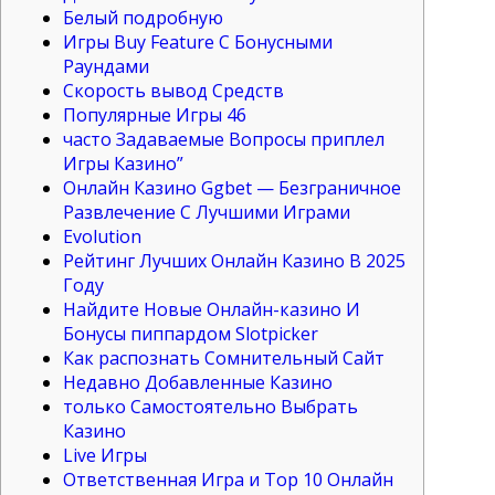
Белый подробную
Игры Buy Feature С Бонусными
Раундами
Скорость вывод Средств
Популярные Игры 46
часто Задаваемые Вопросы приплел
Игры Казино”
Онлайн Казино Ggbet — Безграничное
Развлечение С Лучшими Играми
Evolution
Рейтинг Лучших Онлайн Казино В 2025
Году
Найдите Новые Онлайн-казино И
Бонусы пиппардом Slotpicker
Как распознать Сомнительный Сайт
Недавно Добавленные Казино
только Самостоятельно Выбрать
Казино
Live Игры
Ответственная Игра и Top 10 Онлайн