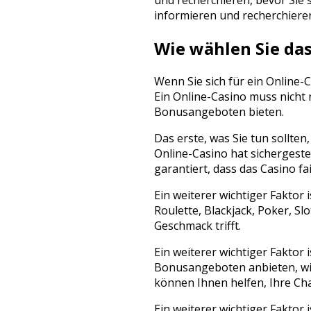
und recherchieren, bevor Sie s
informieren und recherchieren,
Wie wählen Sie das
Wenn Sie sich für ein Online-C
Ein Online-Casino muss nicht 
Bonusangeboten bieten.
Das erste, was Sie tun sollten, 
Online-Casino hat sichergeste
garantiert, dass das Casino fa
Ein weiterer wichtiger Faktor 
Roulette, Blackjack, Poker, Sl
Geschmack trifft.
Ein weiterer wichtiger Faktor 
Bonusangeboten anbieten, wi
können Ihnen helfen, Ihre Ch
Ein weiterer wichtiger Faktor i