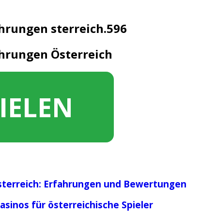
hrungen sterreich.596
ahrungen Österreich
IELEN
Österreich: Erfahrungen und Bewertungen
asinos für österreichische Spieler