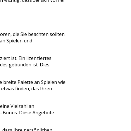
h wichtig, dass Sie sich vorher
oren, die Sie beachten sollten.
 an Spielen und
iert ist. Ein lizenziertes
ndes gebunden ist. Dies
e breite Palette an Spielen wie
r etwas finden, das Ihren
eine Vielzahl an
k-Bonus. Diese Angebote
n, dass Ihre persönlichen