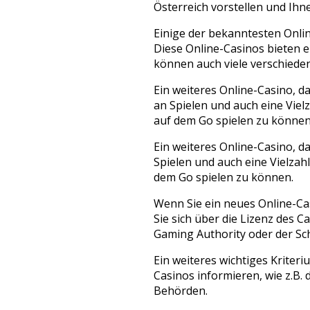
Österreich vorstellen und Ih
Einige der bekanntesten Onlin
Diese Online-Casinos bieten ei
können auch viele verschiede
Ein weiteres Online-Casino, das
an Spielen und auch eine Vie
auf dem Go spielen zu können
Ein weiteres Online-Casino, das
Spielen und auch eine Vielza
dem Go spielen zu können.
Wenn Sie ein neues Online-Casi
Sie sich über die Lizenz des C
Gaming Authority oder der Sc
Ein weiteres wichtiges Kriteri
Casinos informieren, wie z.B.
Behörden.