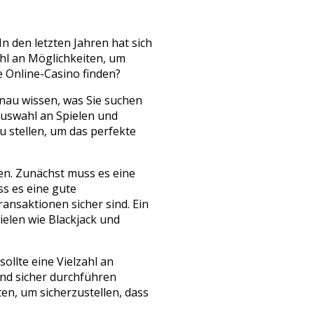
In den letzten Jahren hat sich
ahl an Möglichkeiten, um
e Online-Casino finden?
nau wissen, was Sie suchen
 Auswahl an Spielen und
u stellen, um das perfekte
ten. Zunächst muss es eine
ss es eine gute
ransaktionen sicher sind. Ein
ielen wie Blackjack und
ollte eine Vielzahl an
und sicher durchführen
en, um sicherzustellen, dass