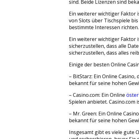
sind. Beide Lizenzen sind be
Ein weiterer wichtiger Faktor 
von Slots über Tischspiele bis
bestimmte Interessen richten.
Ein weiterer wichtiger Faktor 
sicherzustellen, dass alle Da
sicherzustellen, dass alles rei
Einige der besten Online Casin
– BitStarz: Ein Online Casino, 
bekannt für seine hohen Gew
– Casino.com: Ein Online
öster
Spielen anbietet. Casino.com
– Mr. Green: Ein Online Casino
bekannt für seine hohen Gew
Insgesamt gibt es viele gute On