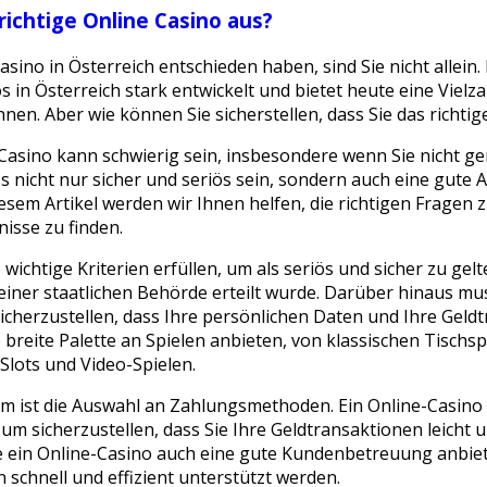
richtige Online Casino aus?
asino in Österreich entschieden haben, sind Sie nicht allein. 
 in Österreich stark entwickelt und bietet heute eine Vielz
nen. Aber wie können Sie sicherstellen, dass Sie das richtig
Casino kann schwierig sein, insbesondere wenn Sie nicht ge
ss nicht nur sicher und seriös sein, sondern auch eine gute
sem Artikel werden wir Ihnen helfen, die richtigen Fragen z
isse zu finden.
wichtige Kriterien erfüllen, um als seriös und sicher zu gel
 einer staatlichen Behörde erteilt wurde. Darüber hinaus mu
icherzustellen, dass Ihre persönlichen Daten und Ihre Geldt
 breite Palette an Spielen anbieten, von klassischen Tischsp
Slots und Video-Spielen.
um ist die Auswahl an Zahlungsmethoden. Ein Online-Casino s
 sicherzustellen, dass Sie Ihre Geldtransaktionen leicht 
e ein Online-Casino auch eine gute Kundenbetreuung anbiet
 schnell und effizient unterstützt werden.