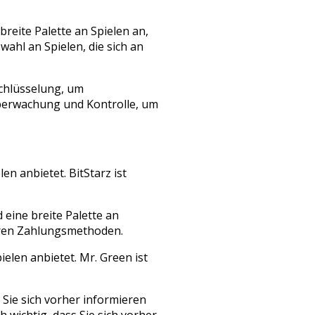
breite Palette an Spielen an,
wahl an Spielen, die sich an
schlüsselung, um
 Überwachung und Kontrolle, um
len anbietet. BitStarz ist
 eine breite Palette an
heren Zahlungsmethoden.
ielen anbietet. Mr. Green ist
s Sie sich vorher informieren