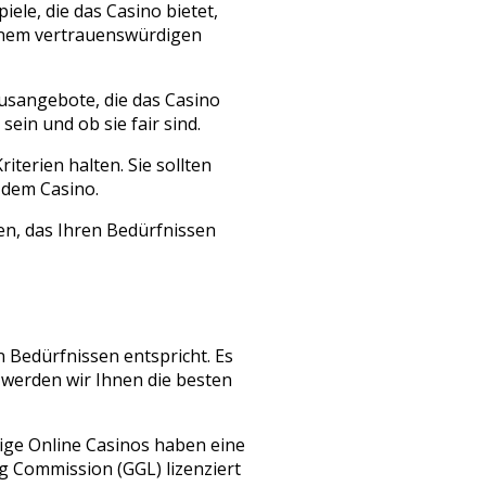
iele, die das Casino bietet,
 einem vertrauenswürdigen
nusangebote, die das Casino
ein und ob sie fair sind.
iterien halten. Sie sollten
 dem Casino.
den, das Ihren Bedürfnissen
n Bedürfnissen entspricht. Es
el werden wir Ihnen die besten
inige Online Casinos haben eine
g Commission (GGL) lizenziert