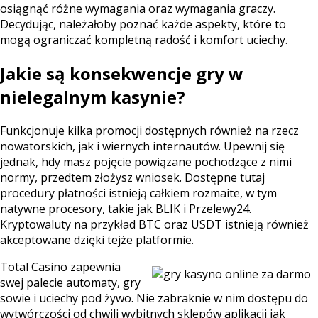
osiągnąć różne wymagania oraz wymagania graczy.
Decydując, należałoby poznać każde aspekty, które to
mogą ograniczać kompletną radość i komfort uciechy.
Jakie są konsekwencje gry w
nielegalnym kasynie?
Funkcjonuje kilka promocji dostępnych również na rzecz
nowatorskich, jak i wiernych internautów. Upewnij się
jednak, hdy masz pojęcie powiązane pochodzące z nimi
normy, przedtem złożysz wniosek. Dostępne tutaj
procedury płatności istnieją całkiem rozmaite, w tym
natywne procesory, takie jak BLIK i Przelewy24.
Kryptowaluty na przykład BTC oraz USDT istnieją również
akceptowane dzięki tejże platformie.
Total Casino zapewnia
swej palecie automaty, gry
sowie i uciechy pod żywo. Nie zabraknie w nim dostępu do
wytwórczości od chwili wybitnych sklepów aplikacji jak