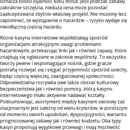
oznacza blisko lojalność kilku minut. Jeśli podczas zabawy
zabraknie szczęścia, nieduża cena może pozostać
zaakceptowana zbytnio właściwy projekt. Nie możemy lecz
zapomnieć, że wystąpienie o hazardzie – ryzyko wydaje się
nieodłączną częścią hazardu.
Różne kasyna internetowe współdziałają spośród
organizacjami atrakcyjnymi uwagi problemami
hazardowymi, przekazując linki jak i również zapasy, które
znajdują się ogłaszane w zakresie wspólnoty. To wszystko
tworzy pewne i wspomagające nośnik, gdzie gracze
potrafią rozwijać się i sięgać przyjemność spośród uciechy,
będąc częścią większej, zaangażowanej społeczności.
Odpowiedzialna rozrywka owe także obszar kulturowy
bezpieczeństwa jak i również pomocy, którą kasyno
internetowego miało aktywnie nadawać kształty.
Podsumowując, asortyment między kasynem sieciowy zaś
stacjonarnym jest zależny od wielu kryteriów, w poniższym
od momentu swoich upodobań, dyspozycyjności, wariantu
prognozowanej zabawy jak i również budżetu. Oba typy
kasyn proponują wyjątkowe przewagi i mają możliwość