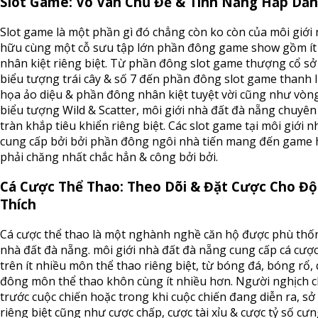
Slot Game: Vô Vàn Chủ Đề & Tính Năng Hấp Dẫn
Slot game là một phần gì đó chẳng còn ko còn của môi giới 
hữu cùng một cỗ sưu tập lớn phần đông game show gồm ít 
nhân kiệt riêng biệt. Từ phần đông slot game thượng cổ 
biểu tượng trái cây & số 7 đến phần đông slot game thanh l
họa ảo diệu & phần đông nhân kiệt tuyệt vời cũng như vòng
biểu tượng Wild & Scatter, môi giới nhà đất đà nẵng chuyên
tràn khắp tiêu khiển riêng biệt. Các slot game tại môi giới
cung cấp bởi bởi phần đông ngôi nhà tiến mang đến game h
phải chăng nhất chắc hẳn & công bởi bởi.
Cá Cược Thể Thao: Theo Dõi & Đặt Cược Cho Độ
Thích
Cá cược thể thao là một nghành nghề căn hộ được phù thống
nhà đất đà nẵng. môi giới nhà đất đà nẵng cung cấp cá cượ
trên ít nhiều môn thể thao riêng biệt, từ bóng đá, bóng rổ
đông môn thể thao khôn cùng ít nhiều hơn. Người nghịch c
trước cuộc chiến hoặc trong khi cuộc chiến đang diễn ra, s
riêng biệt cũng như cược chấp, cược tài xỉu & cược tỷ số cư