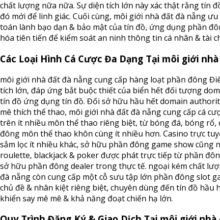
chất lượng nữa nữa. Sự diện tích lớn này xác thật rằng tín 
đó mới để linh giác. Cuối cùng, môi giới nhà đất đà nẵng ưu 
toán lành bạo dạn & bảo mật của tín đồ, ứng dụng phần đ
hóa tiên tiến để kiểm soát an ninh thông tin cá nhân & tài c
Các Loại Hình Cá Cược Đa Dạng Tại môi giới nhà
môi giới nhà đất đà nẵng cung cấp hàng loạt phần đông Đi
tích lớn, đáp ứng bắt buộc thiết của biển hết đối tượng dom
tín đồ ứng dụng tín đồ. Đối sở hữu hầu hết domain authority
mê thích thể thao, môi giới nhà đất đà nẵng cung cấp cá c
trên ít nhiều môn thể thao riêng biệt, từ bóng đá, bóng rổ
đông môn thể thao khôn cùng ít nhiều hơn. Casino trực tu
sắm lọc ít nhiều khác, sở hữu phần đông game show cũng n
roulette, blackjack & poker được phát trực tiếp từ phần đôn
sở hữu phần đông dealer trong thực tế. ngoại kém chất lượ
đà nẵng còn cung cấp một cỗ sưu tập lớn phần đông slot g
chủ đề & nhân kiệt riêng biệt, chuyên dùng đến tín đồ hầu h
khiển say mê mê & khả năng đoạt chiến hạ lớn.
Quy Trình Đăng Ký & Giao Dịch Tại môi giới nhà