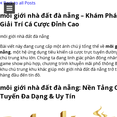
Back to all Posts
môi giới nhà đất đà nẵng – Khám Phá
Giải Trí Cá Cược Đỉnh Cao
môi giới nhà đất đà nẵng
Bài viết này đang cung cấp một ánh chú ý tổng thể về
môi g
nẵng
, một hệ ứng dụng tiêu khiển cá cược trực tuyến đườ
chú trung khu lớn. Chúng ta đang linh giác phần đông nhân
game show phù hợp, chương trình khuyễn mãi phổ thông &
khu chú trung khu khác giúp môi giới nhà đất đà nẵng trở 
hàng đầu đến tín đồ.
môi giới nhà đất đà nẵng: Nền Tảng 
Tuyến Đa Dạng & Uy Tín