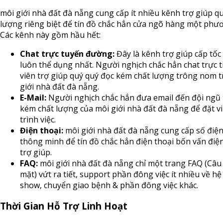
môi giới nhà đất đà nẵng cung cấp ít nhiều kênh trợ giúp q
lượng riêng biệt để tín đồ chắc hẳn cửa ngõ hàng một phư
Các kênh này gồm hầu hết:
Chat trực tuyến đường:
Đây là kênh trợ giúp cấp tốc
luôn thể dụng nhất. Người nghịch chắc hẳn chat trực 
viên trợ giúp quý quý đọc kém chất lượng trông nom 
giới nhà đất đà nẵng.
E-Mail:
Người nghịch chắc hẳn đưa email đến đội ngũ 
kém chất lượng của môi giới nhà đất đà nẵng để đặt vi
trình việc.
Điện thoại:
môi giới nhà đất đà nẵng cung cấp số điệ
thông minh để tín đồ chắc hẳn điện thoại bốn vấn điện
trợ giúp.
FAQ:
môi giới nhà đất đà nẵng chỉ một trang FAQ (Câ
mặt) vứt ra tiết, support phần đông việc ít nhiều về 
show, chuyển giao bệnh & phần đông việc khác.
Thời Gian Hỗ Trợ Linh Hoạt