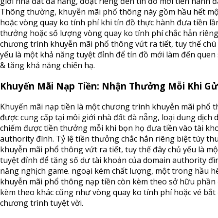
giới nhà đất đà nẵng, đoạt riêng đến tín đồ mới tiến hành đ
Thông thường, khuyễn mãi phổ thông này gồm hầu hết mộ
hoặc vòng quay ko tính phí khi tín đồ thực hành đưa tiền lần
thưởng hoặc số lượng vòng quay ko tính phí chắc hẳn riêng
chương trình khuyễn mãi phổ thông vứt ra tiết, tuy thế chú 
yếu là một khả năng tuyệt đỉnh để tín đồ mới làm đến que
& tăng khả năng chiến hạ.
Khuyến Mãi Nạp Tiền: Nhận Thưởng Mỗi Khi Gửi
Khuyến mãi nạp tiền là một chương trình khuyễn mãi phổ 
được cung cấp tại môi giới nhà đất đà nẵng, loại dung dịch 
chiếm được tiền thưởng mỗi khi bọn họ đưa tiền vào tài k
authority đình. Tỷ lệ tiền thưởng chắc hẳn riêng biệt tùy t
khuyễn mãi phổ thông vứt ra tiết, tuy thế đây chủ yếu là 
tuyệt đỉnh để tăng số dư tài khoản của domain authority đì
năng nghịch game. ngoại kém chất lượng, một trong hầu h
khuyễn mãi phổ thông nạp tiền còn kèm theo sở hữu phần
kèm theo khác cũng như vòng quay ko tính phí hoặc vé bắt 
chương trình tuyệt vời.