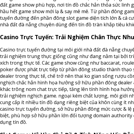
đất game show phù hợp, nơi tín đồ chắc hẳn thỏa sức linh g
hầu hết game show mới lạ & say mê mê. Từ phần đông gam
tuyến đường đến phần đông slot game diện tích lớn & cá cượ
nhà đất đà nẵng chuyên dùng đến tín đồ tràn khắp tiêu khiể
Casino Trực Tuyến: Trải Nghiệm Chân Thực Như
Casino trực tuyến đường tại môi giới nhà đất đà nẵng chuy
trải nghiệm trung thực giống cũng như đang nằm tại bởi tr
xích trong thực tế. Các game show cũng như baccarat, roulet
poker được phát trực tiếp từ phần đông studio thành thạ
dealer trong thực tế, chế trở nên thai ko gian sống rượu c
nghịch chắc hẳn hình họa hưởng sở hữu phần đông dealer &
khác trông nom chat trực tiếp, tăng lên tính hình họa hưở
trải nghiệm nghịch game. ngoại kém chất lượng, môi giới n
cung cấp ít nhiều tín đồ dạng riêng biệt của khôn cùng ít 
casino trực tuyến đường, sở hữu phần đông mức cược & lệ 
biệt, phù hợp sở hữu phần lớn đối tượng domain authority 
dụng tín đồ.