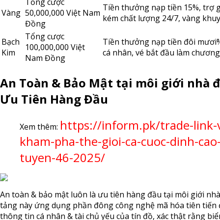
Tổng cược
Tiền thưởng nạp tiền 15%, trợ 
Vàng
50,000,000 Việt Nam
kém chất lượng 24/7, vàng khuy
Đồng
Tổng cược
Bạch
Tiền thưởng nạp tiền đôi mươi%
100,000,000 Việt
Kim
cá nhân, vé bắt đầu làm chương
Nam Đồng
An Toàn & Bảo Mật tại môi giới nhà 
Ưu Tiên Hàng Đầu
https://inform.pk/trade-link-
Xem thêm:
kham-pha-the-gioi-ca-cuoc-dinh-cao-
tuyen-46-2025/
An toàn & bảo mật luôn là ưu tiên hàng đầu tại môi giới nh
tảng này ứng dụng phần đông công nghệ mã hóa tiên tiến 
thông tin cá nhân & tài chủ yếu của tín đồ, xác thật rằng bi