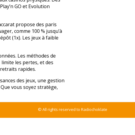
Play’n GO et Evolution
baccarat propose des paris
 wager, comme 100 % jusqu’à
pôt (1x). Les jeux à faible
 données. Les méthodes de
limite les pertes, et des
etraits rapides.
ssances des jeux, une gestion
. Que vous soyez stratège,
© All rights reserved to Radiochoklate