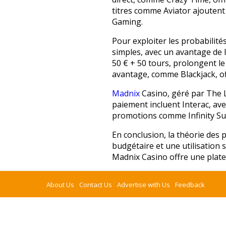
titres comme Aviator ajoutent
Gaming.
Pour exploiter les probabilité
simples, avec un avantage de 
50 € + 50 tours, prolongent le
avantage, comme Blackjack, of
Madnix
Casino, géré par The L
paiement incluent Interac, ave
promotions comme Infinity Sun
En conclusion, la théorie des 
budgétaire et une utilisation 
Madnix Casino offre une plate
About Us
Contact Us
Advertise with Us
Feedback