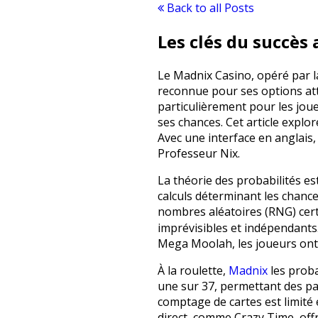
Back to all Posts
Les clés du succès
Le Madnix Casino, opéré par la
reconnue pour ses options attr
particulièrement pour les jou
ses chances. Cet article explo
Avec une interface en anglais,
Professeur Nix.
La théorie des probabilités e
calculs déterminant les chance
nombres aléatoires (RNG) cer
imprévisibles et indépendants
Mega Moolah, les joueurs ont 
À la roulette,
Madnix
les proba
une sur 37, permettant des par
comptage de cartes est limité 
direct, comme Crazy Time, off