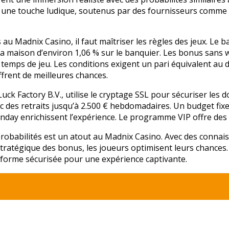
 une touche ludique, soutenus par des fournisseurs comme 
s au Madnix Casino, il faut maîtriser les règles des jeux. Le 
la maison d’environ 1,06 % sur le banquier. Les bonus sans
 temps de jeu. Les conditions exigent un pari équivalent au dé
frent de meilleures chances.
uck Factory B.V., utilise le cryptage SSL pour sécuriser les
c des retraits jusqu’à 2.500 € hebdomadaires. Un budget fixe 
day enrichissent l’expérience. Le programme VIP offre des r
probabilités est un atout au Madnix Casino. Avec des connai
stratégique des bonus, les joueurs optimisent leurs chances
forme sécurisée pour une expérience captivante.