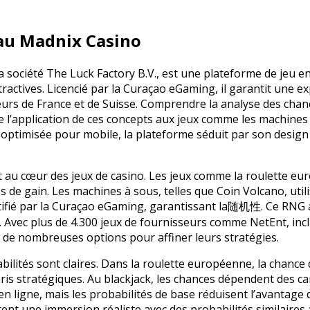
 au Madnix Casino
 société The Luck Factory B.V., est une plateforme de jeu en
actives. Licencié par la Curaçao eGaming, il garantit une ex
eurs de France et de Suisse. Comprendre la analyse des chanc
re l’application de ces concepts aux jeux comme les machine
 optimisée pour mobile, la plateforme séduit par son design 
st au cœur des jeux de casino. Les jeux comme la roulette e
s de gain. Les machines à sous, telles que Coin Volcano, uti
tifié par la Curaçao eGaming, garantissant la随机性. Ce RNG 
. Avec plus de 4.300 jeux de fournisseurs comme NetEnt, in
de nombreuses options pour affiner leurs stratégies.
bilités sont claires. Dans la roulette européenne, la chanc
is stratégiques. Au blackjack, les chances dépendent des car
en ligne, mais les probabilités de base réduisent l’avantage 
rent une immersion réaliste avec des probabilités similaires