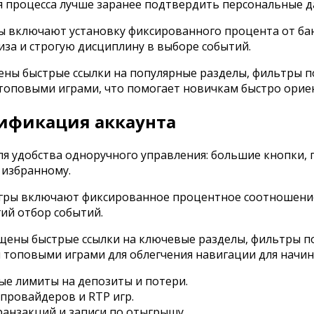
я процесса лучше заранее подтвердить персональные д
 включают установку фиксированного процента от бан
иза и строгую дисциплину в выборе событий.
ены быстрые ссылки на популярные разделы, фильтры п
 топовыми играми, что помогает новичкам быстро орие
ификация аккаунта
я удобства одноручного управления: большие кнопки, 
 избранному.
гры включают фиксированное процентное соотношение 
гий отбор событий.
щены быстрые ссылки на ключевые разделы, фильтры п
и топовыми играми для облегчения навигации для начи
ые лимиты на депозиты и потери.
провайдеров и RTP игр.
анзакций и записи по отыгрышу.