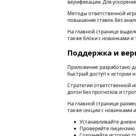
верификации. Для ускорени
Методы ответственной игры
повышение ставок без анал
На главной странице выдел
также блоки с новинками и
Поддержка и вер
Приложение разработано дл
быстрый доступ к истории и
Стратегии ответственной и
догон без прогнозов и стро
На главной странице разме
также секции с новинками 
Устанавливайте дневн
Проверяйте лицензию 
Сохраняйте историю тр