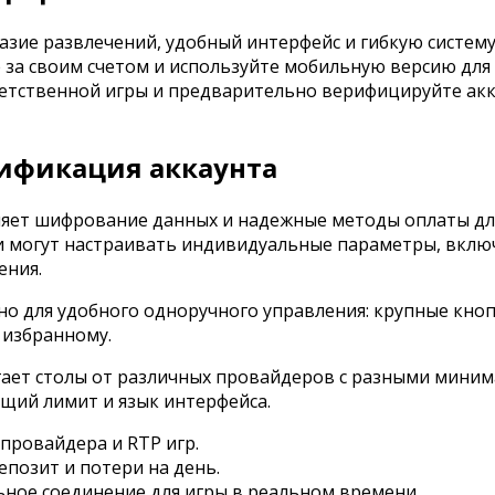
азие развлечений, удобный интерфейс и гибкую систему
е за своим счетом и используйте мобильную версию для
етственной игры и предварительно верифицируйте акка
ификация аккаунта
яет шифрование данных и надежные методы оплаты дл
и могут настраивать индивидуальные параметры, вкл
ения.
 для удобного одноручного управления: крупные кнопк
 избранному.
гает столы от различных провайдеров с разными миним
щий лимит и язык интерфейса.
провайдера и RTP игр.
епозит и потери на день.
ное соединение для игры в реальном времени.