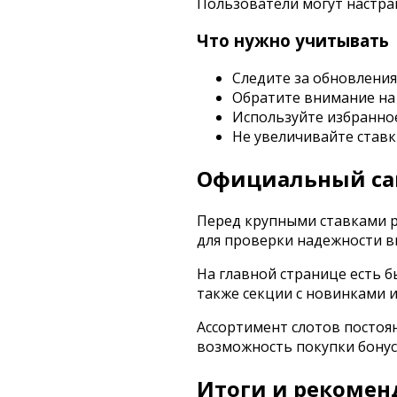
Пользователи могут настра
Что нужно учитывать
Следите за обновлени
Обратите внимание на 
Используйте избранно
Не увеличивайте ставк
Официальный сайт
Перед крупными ставками р
для проверки надежности в
На главной странице есть б
также секции с новинками 
Ассортимент слотов постоя
возможность покупки бонусо
Итоги и рекоме