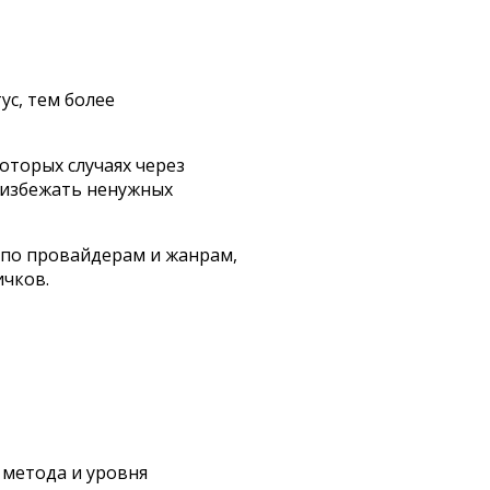
ус, тем более
оторых случаях через
 избежать ненужных
 по провайдерам и жанрам,
ичков.
 метода и уровня