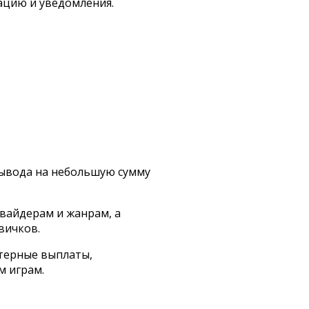
ацию и уведомления.
вывода на небольшую сумму
овайдерам и жанрам, а
вичков.
стерные выплаты,
м играм.