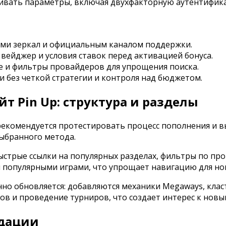
ивать параметры, включая двухфакторную аутентифик
ями зеркал и официальным каналом поддержки.
вейджер и условия ставок перед активацией бонуса.
е и фильтры провайдеров для упрощения поиска.
и без четкой стратегии и контроля над бюджетом.
 Pin Up: структура и разделы
екомендуется протестировать процесс пополнения и 
ыбранного метода.
ыстрые ссылки на популярных разделах, фильтры по пр
и популярными играми, что упрощает навигацию для но
нно обновляется: добавляются механики Megaways, кла
в и проведение турниров, что создает интерес к новы
ндации