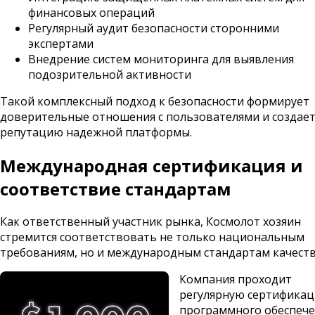
финансовых операций
Регулярный аудит безопасности сторонними
экспертами
Внедрение систем мониторинга для выявления
подозрительной активности
Такой комплексный подход к безопасности формирует
доверительные отношения с пользователями и создае
репутацию надежной платформы.
Международная сертификация и
соответствие стандартам
Как ответственный участник рынка, Космолот хозяин
стремится соответствовать не только национальным
требованиям, но и международным стандартам качеств
Компания проходит
регулярную сертифика
программного обеспеч