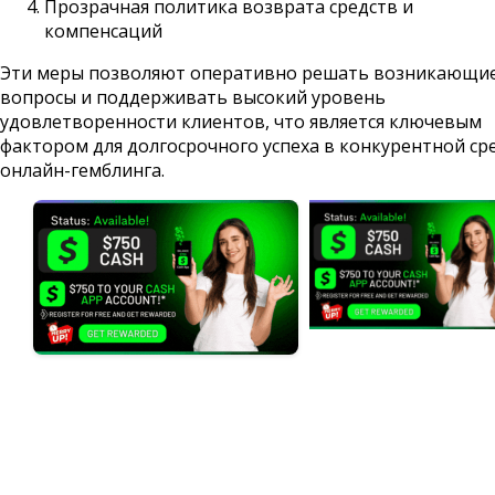
Прозрачная политика возврата средств и
компенсаций
Эти меры позволяют оперативно решать возникающи
вопросы и поддерживать высокий уровень
удовлетворенности клиентов, что является ключевым
фактором для долгосрочного успеха в конкурентной ср
онлайн-гемблинга.