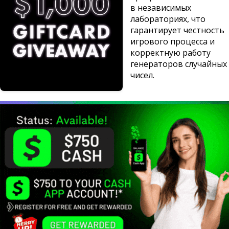
в независимых
лабораториях, что
гарантирует честность
игрового процесса и
корректную работу
генераторов случайных
чисел.