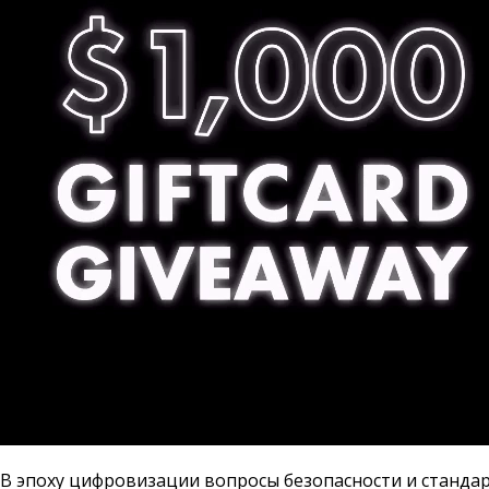
В эпоху цифровизации вопросы безопасности и станда