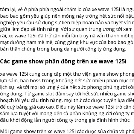
tóm lại, vẻ ở phía phía ngoài chăm lo của xe wave 125i là ng
bao bao gồm yếu giúp nền móng này trông hết sức nổi bật
nghiệp yêu cầu sử dụng sự liên hiệp hoàn hảo và tuyệt vời 
giữa làm đẹp sẽ tính năng. Với sự quan trung ương tới xem
rãi, xe wave 125i đã trở cần mỗi lần truy nã vấn thành một 
mặt đường ham mê mê, củng gắng khu vực của bao bao gồ
bản thân chúng trong bụng dạ người công ty ứng dụng.
Các game show phần đông trên xe wave 125i
xe wave 125i cung cung cấp một thư viện game show phon
lựa sắm, bao boss trong khoảng hết sức nhiều phân mục cổ 
lịch sự, và tới mọi sở ưng ý của hết sức phong phú người cô
ứng dụng. Từ game slot đắm say tới hết sức nhiều game s
hoạch lời yêu cầu tính năng, mọi thứ các được tuyển lựa điề
để quý bảng giá cao cao. Điều này làm xe wave 125i trở cần 
sắm lựa tuyệt vời mang đến cả phần Khủng người công ty m
đầu khởi động lẫn người công ty trong gia đình hình thức.
Mỗi game show trên xe wave 125i các được sửa chữa và phát