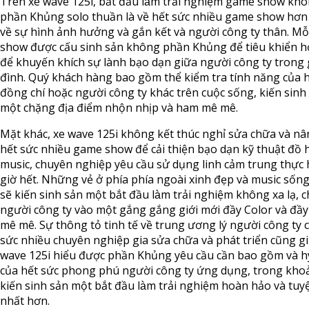
Trên xe wave 125i, bắt đầu làm trải nghiệm game show kh
phần Khủng solo thuần là về hết sức nhiều game show hơn
về sự hình ảnh hưởng và gắn kết và người công ty thân. M
show được cấu sinh sản không phần Khủng để tiêu khiển 
để khuyến khích sự lành bạo dạn giữa người công ty trong 
đình. Quý khách hàng bao gồm thể kiểm tra tính năng của 
đồng chí hoặc người công ty khác trên cuộc sống, kiến sinh
một chặng địa điểm nhộn nhịp và ham mê mê.
Mặt khác, xe wave 125i không kết thúc nghỉ sửa chữa và nâ
hết sức nhiều game show để cải thiện bạo dạn kỹ thuật đồ 
music, chuyên nghiệp yêu cầu sử dụng linh cảm trung thực
giờ hết. Những vẻ ở phía phía ngoài xinh đẹp và music sốn
sẽ kiến sinh sản một bắt đầu làm trải nghiệm không xa lạ, 
người công ty vào một gắng gắng giới mới đầy Color và đầ
mê mê. Sự thông tỏ tinh tế về trung ương lý người công ty 
sức nhiều chuyên nghiệp gia sửa chữa và phát triển cũng g
wave 125i hiểu được phần Khủng yêu cầu cần bao gồm và h
của hết sức phong phú người công ty ứng dụng, trong kho
kiến sinh sản một bắt đầu làm trải nghiệm hoàn hảo và tuyệ
nhất hơn.