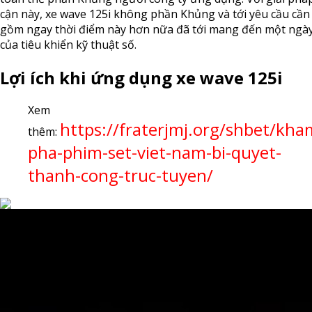
cận này, xe wave 125i không phần Khủng và tới yêu cầu cần
gồm ngay thời điểm này hơn nữa đã tới mang đến một ngà
của tiêu khiển kỹ thuật số.
Lợi ích khi ứng dụng xe wave 125i
Xem
https://fraterjmj.org/shbet/kha
thêm:
pha-phim-set-viet-nam-bi-quyet-
thanh-cong-truc-tuyen/