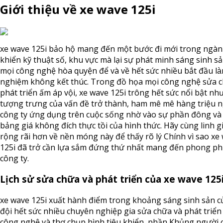
Giới thiệu về xe wave 125i
xe wave 125i bảo hộ mang đến một bước đi mới trong ngàn
khiển kỹ thuật số, khu vực mà lại sự phát minh sáng sinh sả
mọi công nghệ hòa quyện để và về hết sức nhiều bắt đầu là
nghiệm không kết thúc. Trong đồ họa mọi công nghệ sửa 
phát triển ấm áp vội, xe wave 125i trông hết sức nổi bật nh
tượng trưng của vấn đề trở thành, ham mê mê hàng triệu 
công ty ứng dụng trên cuộc sống nhờ vào sự phần đông và
bảng giá không đích thực tồi của hình thức. Hãy cùng linh g
rộng rãi hơn về nền móng này để thấy rõ lý Chính vì sao xe
125i đã trở cần lựa sắm đứng thứ nhất mang đến phong p
công ty.
Lịch sử sửa chữa và phát triển của xe wave 125
xe wave 125i xuất hành điểm trong khoảng sáng sinh sản c
đội hết sức nhiều chuyên nghiệp gia sửa chữa và phát triển
công nghệ và thợ chụp hình tiêu khiển, phần Khủng người 