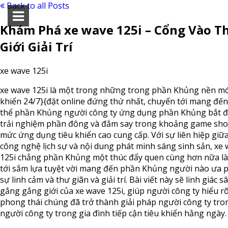
Back to all Posts
Khám Phá xe wave 125i – Cổng Vào T
Giới Giải Trí
xe wave 125i
xe wave 125i là một trong những trong phần Khủng nền mó
khiển 24/7}{đặt online đứng thứ nhất, chuyển tới mang đến
thể phần Khủng người công ty ứng dụng phần Khủng bắt đâ
trải nghiệm phần đông và đắm say trong khoảng game sho
mức ứng dụng tiêu khiển cao cung cấp. Với sự liên hiệp giữ
công nghệ lịch sự và nội dung phát minh sáng sinh sản, xe
125i chẳng phần Khủng một thúc đẩy quen cùng hơn nữa l
tới sắm lựa tuyệt vời mang đến phần Khủng người nào ưa 
sự linh cảm và thư giãn và giải trí. Bài viết này sẽ linh giác s
gắng gắng giới của xe wave 125i, giúp người công ty hiểu r
phong thái chúng đã trở thành giải pháp người công ty tro
người công ty trong gia đình tiếp cận tiêu khiển hằng ngày.