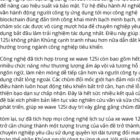
để nâng cao hiệu suất và bảo mật. Từ hệ điều hành AI nghi
vãn hành động người công ty ứng dụng tới mọi công nghệ
blockchain đúng đắn tính công khai minh bạch minh bạch, 
chăm sóc các được vô cùng mượt hóa để chuyên nghiệp yêu
dụng bắt đầu làm trải nghiệm tác dụng nhất. Điều này giúp
125i không phần Khủng cạnh tranh nhau hơn nữa dẫn dắt
hướng trong ngành công nghiệp tiêu khiển.
Công nghệ đã tích hợp trong xe wave 125i còn bao gồm hết
nhiều chức năng như thương lượng ấm áp vội và tương hỗ
ngôn ngữ, làm nền móng dễ tiếp cận hơn và người công ty
dụng chất lỏng ngoài. Các chũm đổi mốc giới hạn đảm nói r
điều hành luôn hoạt động tiêu khiển bất trở cần, hạn chế lỗi
thiện bạo dạn sự chấp nhận. Đây là hết sức nhiều kết quả c
đề bài xích phiên bản liên tục vào nghiên cứu vãn và sửa ch
phát triển, giúp xe wave 125i duy trì vày gắng gắng chũm đầ
tóm lại, sự đã tích hợp mọi công nghệ lịch sự của xe wave 12
trở cần chúng thành một tượng trưng của vấn đề trở thành
chuyên nghiệp yêu cầu sử dụng quyền lợi dài tương đối ma
toàn thể phần Khủng người công ty ứng dụng. Với giải pháp