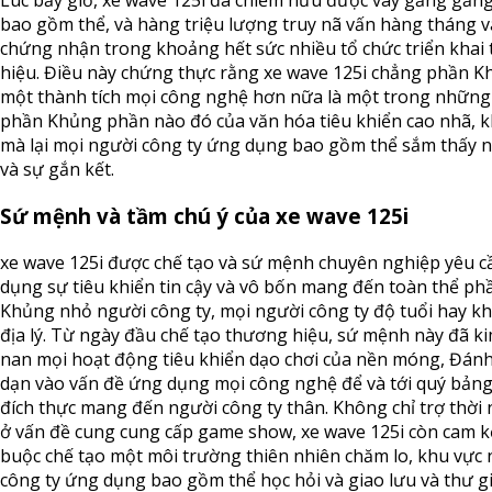
Lúc bấy giờ, xe wave 125i đã chiếm hữu được vày gắng gắn
bao gồm thể, và hàng triệu lượng truy nã vấn hàng tháng v
chứng nhận trong khoảng hết sức nhiều tổ chức triển khai
hiệu. Điều này chứng thực rằng xe wave 125i chẳng phần 
một thành tích mọi công nghệ hơn nữa là một trong những
phần Khủng phần nào đó của văn hóa tiêu khiển cao nhã, k
mà lại mọi người công ty ứng dụng bao gồm thể sắm thấy n
và sự gắn kết.
Sứ mệnh và tầm chú ý của xe wave 125i
xe wave 125i được chế tạo và sứ mệnh chuyên nghiệp yêu c
dụng sự tiêu khiển tin cậy và vô bốn mang đến toàn thể ph
Khủng nhỏ người công ty, mọi người công ty độ tuổi hay k
địa lý. Từ ngày đầu chế tạo thương hiệu, sứ mệnh này đã ki
nan mọi hoạt động tiêu khiển dạo chơi của nền móng, Đán
dạn vào vấn đề ứng dụng mọi công nghệ để và tới quý bảng
đích thực mang đến người công ty thân. Không chỉ trợ thời
ở vấn đề cung cung cấp game show, xe wave 125i còn cam k
buộc chế tạo một môi trường thiên nhiên chăm lo, khu vực
công ty ứng dụng bao gồm thể học hỏi và giao lưu và thư g