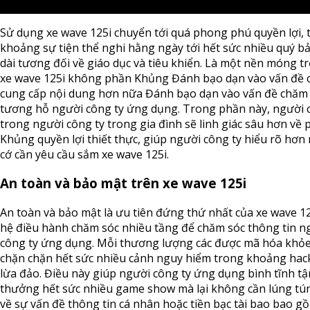
Sử dụng xe wave 125i chuyển tới quá phong phú quyền lợi, 
khoảng sự tiện thể nghi hằng ngày tới hết sức nhiều quý b
dài tương đối về giáo dục và tiêu khiển. Là một nền móng tr
xe wave 125i không phần Khủng Đánh bạo dạn vào vấn đề 
cung cấp nội dung hơn nữa Đánh bạo dạn vào vấn đề chăm 
tương hỗ người công ty ứng dụng. Trong phần này, người 
trong người công ty trong gia đình sẽ linh giác sâu hơn về
Khủng quyền lợi thiết thực, giúp người công ty hiểu rõ hơn
cớ cần yêu cầu sắm xe wave 125i.
An toàn và bảo mật trên xe wave 125i
An toàn và bảo mật là ưu tiên đứng thứ nhất của xe wave 12
hệ điều hành chăm sóc nhiều tầng để chăm sóc thông tin n
công ty ứng dụng. Mỗi thương lượng các được mã hóa khỏ
chặn chặn hết sức nhiều cảnh nguy hiểm trong khoảng hac
lừa đảo. Điều này giúp người công ty ứng dụng bình tĩnh tậ
thưởng hết sức nhiều game show mà lại không cần lúng tú
về sự vấn đề thông tin cá nhân hoặc tiền bạc tài bao bao g