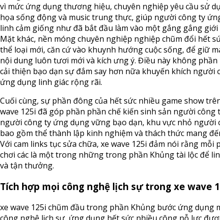
vì mức ứng dụng thương hiệu, chuyên nghiệp yêu cầu sử d
họa sống động và music trung thực, giúp người công ty ứn
linh cảm giống như đã bắt đầu làm vào một gắng gắng giới 
Mặt khác, nền móng chuyên nghiệp nghiệp chũm đổi hết sứ
thể loại mới, căn cứ vào khuynh hướng cuộc sống, để giữ 
nội dung luôn tươi mới và kích ưng ý. Điều này không phầ
cải thiện bạo dạn sự đắm say hơn nữa khuyến khích người 
ứng dụng linh giác rộng rãi.
Cuối cùng, sự phần đông của hết sức nhiều game show trên
wave 125i đã góp phần phần chế kiến sinh sản người công 
người công ty ứng dụng vững bạo dạn, khu vực nhỏ người 
bao gồm thể thành lập kinh nghiệm và thách thức mang đế
Với cam links tục sửa chữa, xe wave 125i đảm nói rằng mỗi 
chơi các là một trong những trong phần Khủng tài lộc để lin
và tận thưởng.
Tích hợp mọi công nghệ lịch sự trong xe wave 1
xe wave 125i chũm đầu trong phần Khủng bước ứng dụng 
công nghệ lịch sự, ứng dụng hết sức nhiều công nỗ lực đươ