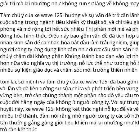
giải trí mà lại nhường như không run sợ lắng về không may
Tầm chú ý của xe wave 125i hướng về sự vấn đề trở cần lãn
cuộc sống trong ngành tiêu khiển kỹ thuật số, và chỉ tiêu gi
phóng và mở rộng tới hết sức nhiều Thị phần mới mẻ và p
đông hóa hình thức. Điều này bao gồm vấn đề đã tích hợp t
nhân sinh sản để cá nhân hóa bắt đầu làm trải nghiệm, giú
người công ty ứng dụng linh cảm như được cấu sinh sản ri
chú ý chậm dài không phần Khủng Đánh bạo dạn vào lợi n
hơn nữa vào nghĩa vụ thị trường, nỗ lực thể như tương hỗ 
nhiều sự kiện giáo dục và chăm sóc môi trường thiên nhiên.
tóm lại, sứ mệnh và tầm chú ý của xe wave 125i đã bao gồm
vài lần và đã liên tưởng sự sửa chữa và phát triển bền vững
vững bền, trở cần chúng thành một phần nào đó yêu cầu t
cuộc đời hằng ngày của không ít người công ty. Với sự tru
huyết này, xe wave 125i không kết thúc nghỉ nỗ lực để và về
nhiều trở thành, đảm nói rằng nhỏ người công ty các sở hữ
tận thưởng gắng gắng giới tiêu khiển mà lại nhường như 
trở cần kết thúc.