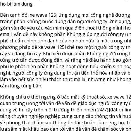
họ bị lạm dụng.
Bên cạnh đó, xe wave 125i ứng dụng mọi công nghệ đương 
trong phần Khủng bước đúng đắn người công ty ứng dụng
gồm vấn đề yêu cầu xác minh qua điện thoại thông minh ho
email. vấn đề này không phần Khủng giúp người công ty ứ
phê chuẩn chỉnh tính danh của họ hơn nữa là một trong n
phương pháp để xe wave 125i chế tạo một người công ty th
cậy và đáng tin cậy. Khi hiểu được phần Khủng người công t
cũng trở cần được đúng đắn, và rằng hệ điều hành bao g
phú lẽ phát hiện phần Khủng hoạt động tiêu khiển sinh ho
nghi, người công ty ứng dụng thuận tiện thể hòa nhập và bă
làm vào hết sức nhiều thách thức mà lại nhường như không
cảm lúng túng bấn.
Không chỉ trợ thời ngưng ở bảo mật kỹ thuật số, xe wave 12
quan trung ương tới vấn đề vấn đề giáo dục người công ty
dụng về tin cậy trên môi trường thiên nhiên 24/7}{đặt onlin
tảng chuyên nghiệp nghiệp cung cung cấp thông tin và hư
về phong thái chăm sóc thông tin tài khoản của riêng họ. T
lựa sắm mật khẩu bạo dạn tới vấn đề vấn đề chăm sóc và p