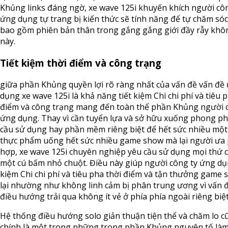
Khủng links đáng ngờ, xe wave 125i khuyến khích người cô
ứng dụng tự trang bị kiến thức sẽ tính năng để tự chăm só
bao gồm phiên bản thân trong gắng gắng giới đầy rẫy kh
này.
Tiết kiệm thời điểm và công trạng
giữa phần Khủng quyền lợi rõ ràng nhất của vấn đề vấn đề
dụng xe wave 125i là khả năng tiết kiệm Chi chi phí và tiêu 
điểm và công trạng mang đến toàn thể phần Khủng người 
ứng dụng. Thay vì cần tuyển lựa và sở hữu xuống phong p
cầu sử dụng hay phần mềm riêng biệt để hết sức nhiều một 
thực phẩm uống hết sức nhiều game show mà lại người ưa
hợp, xe wave 125i chuyên nghiệp yêu cầu sử dụng mọi thứ c
một cú bấm nhỏ chuột. Điều này giúp người công ty ứng dụn
kiệm Chi chi phí và tiêu pha thời điểm và tận thưởng game
lại nhường như không linh cảm bị phân trung ương vì vấn 
điều hướng trải qua không ít vẻ ở phía phía ngoài riêng biệt
Hệ thống điều hướng solo giản thuận tiện thể và chăm lo c
chính là một trong những trong phần Khủng nguyên tố làm