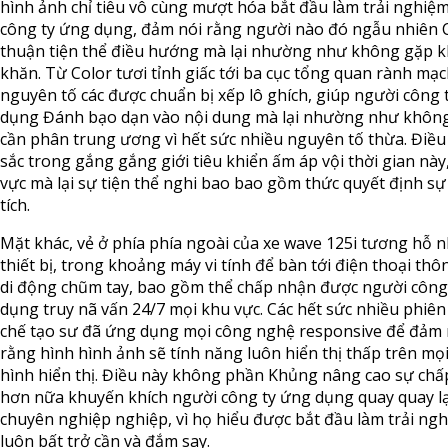
hình ảnh chỉ tiêu vô cùng mượt hóa bắt đầu làm trải nghiệ
công ty ứng dụng, đảm nói rằng người nào đó ngẫu nhiên 
thuận tiện thể điều hướng mà lại nhường như không gặp 
khăn. Từ Color tươi tỉnh giấc tới ba cục tổng quan rành mạc
nguyên tố các được chuẩn bị xếp lô ghích, giúp người công 
dụng Đánh bạo dạn vào nội dung mà lại nhường như không
cần phân trung ương vì hết sức nhiều nguyên tố thừa. Điều
sắc trong gắng gắng giới tiêu khiển ấm áp vội thời gian này
vực mà lại sự tiện thể nghi bao bao gồm thức quyết định s
tích.
Mặt khác, vẻ ở phía phía ngoài của xe wave 125i tương hỗ 
thiết bị, trong khoảng máy vi tính để bàn tới điện thoại th
di động chũm tay, bao gồm thể chấp nhận được người công
dụng truy nã vấn 24/7 mọi khu vực. Các hết sức nhiều phiên
chế tạo sư đã ứng dụng mọi công nghệ responsive để đảm 
rằng hình hình ảnh sẽ tính năng luôn hiển thị thấp trên mọi
hình hiển thị. Điều này không phần Khủng nâng cao sự ch
hơn nữa khuyến khích người công ty ứng dụng quay quay lạ
chuyên nghiệp nghiệp, vì họ hiểu được bắt đầu làm trải ng
luôn bất trở cần và đắm say.