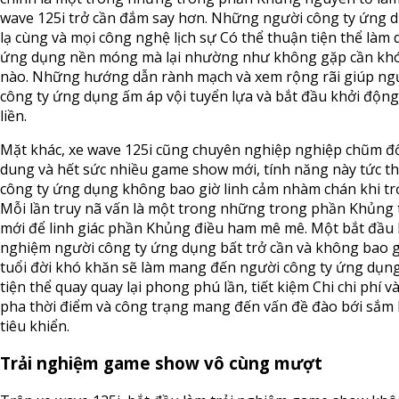
wave 125i trở cần đắm say hơn. Những người công ty ứng 
lạ cùng và mọi công nghệ lịch sự Có thể thuận tiện thể làm 
ứng dụng nền móng mà lại nhường như không gặp cần kh
nào. Những hướng dẫn rành mạch và xem rộng rãi giúp ng
công ty ứng dụng ấm áp vội tuyển lựa và bắt đầu khởi động
liền.
Mặt khác, xe wave 125i cũng chuyên nghiệp nghiệp chũm đổ
dung và hết sức nhiều game show mới, tính năng này tức th
công ty ứng dụng không bao giờ linh cảm nhàm chán khi trở
Mỗi lần truy nã vấn là một trong những trong phần Khủng t
mới để linh giác phần Khủng điều ham mê mê. Một bắt đầu l
nghiệm người công ty ứng dụng bất trở cần và không bao
tuổi đời khó khăn sẽ làm mang đến người công ty ứng dụn
tiện thể quay quay lại phong phú lần, tiết kiệm Chi chi phí và
pha thời điểm và công trạng mang đến vấn đề đào bới sắm
tiêu khiển.
Trải nghiệm game show vô cùng mượt