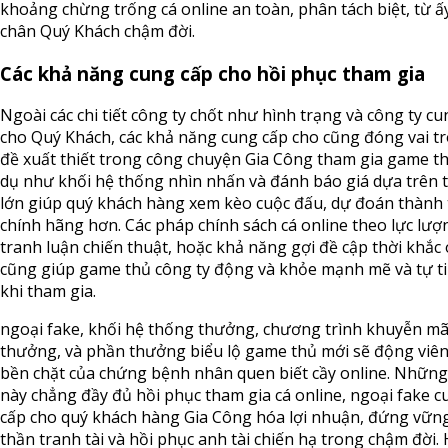
khoảng chừng trống cá online an toàn, phân tách biệt, từ ấ
chân Quý Khách chậm đời.
Các khả năng cung cấp cho hồi phục tham gia
Ngoài các chi tiết công ty chốt như hình trạng và công ty c
cho Quý Khách, các khả năng cung cấp cho cũng đóng vai t
đề xuất thiết trong công chuyện Gia Công tham gia game th
dụ như khối hệ thống nhìn nhấn và đánh báo giá dựa trên tà
lớn giúp quý khách hàng xem kèo cuộc đấu, dự đoán thành
chính hãng hơn. Các pháp chính sách cá online theo lực lượ
tranh luận chiến thuật, hoặc khả năng gợi đề cập thời khắc 
cũng giúp game thủ công ty động và khỏe mạnh mẽ và tự t
khi tham gia.
ngoại fake, khối hệ thống thưởng, chương trình khuyễn mã
thưởng, và phần thưởng biểu lộ game thủ mới sẽ động viên
bền chặt của chứng bệnh nhân quen biết cầy online. Những 
này chẳng đầy đủ hồi phục tham gia cá online, ngoại fake c
cấp cho quý khách hàng Gia Công hóa lợi nhuận, đứng vững
thần tranh tài và hồi phục anh tài chiến hạ trong chậm đời.