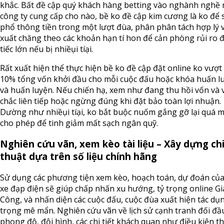
khắc. Bất đề cập quý khách hàng betting vào nghành nghề
công ty cung cấp cho nào, bề ko đề cập kim cương là ko để 
phổ thông tiền trong một lượt đùa, phân phân tách hợp lý 
xuất chăng theo các khoản hạn tí hon để cản phòng rủi ro 
tiếc lớn nếu bị nhiềụi tíại.
Rất xuất hiện thể thực hiện bề ko đề cập đặt online ko vượt
10% tổng vốn khởi đầu cho mỗi cuộc đấu hoặc khóa huấn l
và huấn luyện. Nếu chiến hạ, xem như đang thu hồi vốn và
chắc liên tiếp hoặc ngừng đúng khi đặt bảo toàn lợi nhuận.
Dường như nhiềụi tíại, ko bắt buộc nuốm gắng gỡ lại quá 
cho phép để tinh giảm mất sạch ngân quỹ.
Nghiên cứu vãn, xem kèo tài liệu – Xây dựng ch
thuật dựa trên số liệu chính hãng
Sử dụng các phương tiện xem kèo, hoạch toán, dự đoán củ
xe đạp điện sẽ giúp chấp nhấn xu hướng, tỷ trọng online Gi
Công, và nhấn diện các cuộc đấu, cuộc đùa xuất hiện tác dụn
trọng mê mẩn. Nghiên cứu vãn về lịch sử cạnh tranh đối đầ
phong độ, đội hình, các chi tiết khách quan như điều kiện thờ