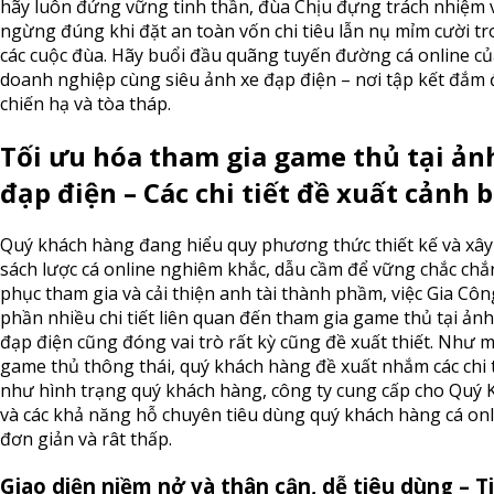
hãy luôn đứng vững tinh thần, đùa Chịu đựng trách nhiệm v
ngừng đúng khi đặt an toàn vốn chi tiêu lẫn nụ mỉm cười t
các cuộc đùa. Hãy buổi đầu quãng tuyến đường cá online c
doanh nghiệp cùng siêu ảnh xe đạp điện – nơi tập kết đắm 
chiến hạ và tòa tháp.
Tối ưu hóa tham gia game thủ tại ản
đạp điện – Các chi tiết đề xuất cảnh 
Quý khách hàng đang hiểu quy phương thức thiết kế và xâ
sách lược cá online nghiêm khắc, dẫu cầm để vững chắc chắ
phục tham gia và cải thiện anh tài thành phầm, việc Gia Cô
phần nhiều chi tiết liên quan đến tham gia game thủ tại ảnh
đạp điện cũng đóng vai trò rất kỳ cũng đề xuất thiết. Như 
game thủ thông thái, quý khách hàng đề xuất nhắm các chi t
như hình trạng quý khách hàng, công ty cung cấp cho Quý 
và các khả năng hỗ chuyên tiêu dùng quý khách hàng cá onl
đơn giản và rât thấp.
Giao diện niềm nở và thân cận, dễ tiêu dùng – T