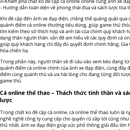
Khi đề cập đến ảnh xe đạp điện, chẳng thể quăng quật qua 
quánh điểm cá online thường tiêu dùng, giúp game thủ thỏ
tìm kiếm theo sở thích hợp và anh tài của chính quý khách 
dạng thân người thân. vấn đề am hiểu về các quy định cá on
giúp quý khách hàng chi đầy đủ quyết định chính hãng, Gia
hóa chiến hạ.
Trong phần này, người thân sẽ đi sâu vào xem kèo đang t
quánh điểm cá online chính của ảnh xe đạp điện, cùng đầy 
điểm cùng quánh thù và ưa hài lòng cho đang từng đối tượ
game thủ.
Cá online thể thao – Thách thức tinh thần và sá
lược
Trong chất ko đề cập cá online, cá online thể thao luôn là 
nghề nghề công ty cung cấp cho quyến rũ sắp tới cũng nh
thủ nhất. ảnh xe đạp điện giúp sức phổ thông giải đấu lớn h