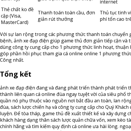
internet
Thẻ chất ko đề
Thanh toán toàn cầu, đơn
Thủ tục tinh v
cập (Visa,
giản rút thưởng
phí tổn cao tr
MasterCard)
Với sự lan rộng trong các phương thức thanh toán chuyển 
bệnh, ảnh xe đạp điện giúp game thủ đơn giản tiếp cận và t
dùng công ty cung cấp cho 1 phương thức linh hoạt, thuận l
góp phần hồi phục tham gia cá online online 1 phương thức
Công nhất.
Tổng kết
ảnh xe đạp điện đang và đang phát triển thành phát triển 
thành liên quan cá online đùa ngay tuyệt vời của siêu phổ 
quần nó phụ thuộc vào nguồn nơi bắt đầu an toàn, lan rộn
đùa, sách lược chiến hạ và công ty cung cấp cho Quý Khách 
luyện. Để tòa tháp, game thủ đề xuất thiết kế và xây dựng 
khách hàng dạng thân sách lược quản chữa vốn, xem kèo tài
chính hãng và tìm kiếm quy định cá online ưa hài lòng. ngoạ