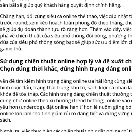
sân bãi sẽ giúp quý khách hàng quyết định chính hãng.
Chẳng hạn, đối cùng siêu cá online thể thao, việc cập nhật tà
trước round, xem kèo hoạch toán phong độ theo tháng, t
sẽ giúp dự đoán thành tựu rõ ràng hơn. Thêm vào đây, việ
phá về chiến thuật của siêu phổ thông đội bóng, phương t
đùa của siêu phổ thông sòng bạc sẽ giúp sức ưu điểm lớn 
game thủ.
Sử dụng chiến thuật online hợp lý và đề xuất c
Chọn đúng thời khắc, đúng hình trạng dáng onl
vấn đề tìm kiếm hình trạng dáng online ưa hài lòng cùng si
hình cuộc đấu, trạng thái trung khu trí, sách lược cá nhân là
khóa để tòa tháp. Các hình trạng dáng chiến thuật thường t
dùng như online theo xu hướng (trend betting), online vào 
yếu hơn (underdog), đặt online hạn tí hon lẻ nuốm gắng bởi
online lớn làm cho tinh giảm rủi ro đáng tiếc và đứng vững
sách.
Ngoài ra, việc thực hiện các chiến thuật như đặt online chỉ t