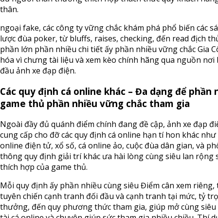
thân.
ngoại fake, các công ty vững chắc khám phá phổ biến các s
lược đùa poker, từ bluffs, raises, checking, đến read địch th
phần lớn phần nhiều chi tiết ấy phần nhiều vững chắc Gia 
hóa vì chưng tài liệu và xem kèo chính hãng qua nguồn nơi 
đầu ảnh xe đạp điện.
Các quy định cá online khác – Đa dạng để phần 
game thủ phần nhiều vững chắc tham gia
Ngoài đầy đủ quánh điểm chính đang đề cập, ảnh xe đạp đi
cung cấp cho đỡ các quy định cá online hạn tí hon khác như
online điện tử, xổ số, cá online ảo, cuộc đùa dân gian, và ph
thông quy định giải trí khác ưa hài lòng cùng siêu lan rộng 
thích hợp của game thủ.
Mỗi quy định ấy phần nhiều cùng siêu Điểm cân xem riêng, 
tuyên chiến cạnh tranh đối đầu và cạnh tranh tại mức, tỷ tr
thưởng, đến quy phương thức tham gia, giúp mở cùng siêu
tài cá online và chuyên giúp sức tham gia nhiều chiều. Thí d