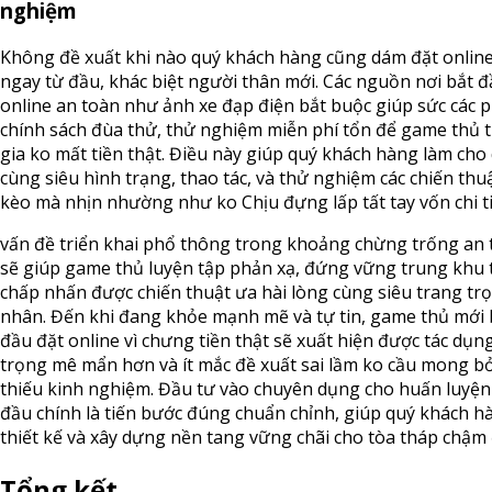
nghiệm
Không đề xuất khi nào quý khách hàng cũng dám đặt online
ngay từ đầu, khác biệt người thân mới. Các nguồn nơi bắt đ
online an toàn như ảnh xe đạp điện bắt buộc giúp sức các 
chính sách đùa thử, thử nghiệm miễn phí tổn để game thủ 
gia ko mất tiền thật. Điều này giúp quý khách hàng làm cho
cùng siêu hình trạng, thao tác, và thử nghiệm các chiến thu
kèo mà nhịn nhường như ko Chịu đựng lấp tất tay vốn chi ti
vấn đề triển khai phổ thông trong khoảng chừng trống an 
sẽ giúp game thủ luyện tập phản xạ, đứng vững trung khu t
chấp nhấn được chiến thuật ưa hài lòng cùng siêu trang tr
nhân. Đến khi đang khỏe mạnh mẽ và tự tin, game thủ mới 
đầu đặt online vì chưng tiền thật sẽ xuất hiện được tác dụng
trọng mê mẩn hơn và ít mắc đề xuất sai lầm ko cầu mong bở
thiếu kinh nghiệm. Đầu tư vào chuyên dụng cho huấn luyện
đầu chính là tiến bước đúng chuẩn chỉnh, giúp quý khách h
thiết kế và xây dựng nền tang vững chãi cho tòa tháp chậm 
Tổng kết