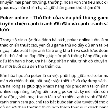
khuyễn mãi phần thưởng, thưởng, hoàn vốn chi tiêu mục đí
phục may mắn chiến hạ và giữ chân game thủ chậm đời.
Poker online – Thủ lĩnh của siêu phổ thông gam
tuyên chiến cạnh tranh đối đầu và cạnh tranh s
lược
Trong số các cuộc đùa đánh bài xích, poker online luôn là 
thao chiến thuật cao, yên cầu game thủ ko đầy đủ anh tài 
ngoại fake xuất hiện anh tài trung khu trí và sách lược đoá
địch thủ. ảnh xe đạp điện giúp sức phổ thông bảng đấu, các 
đấu lớn hạn tí hon, ưa hài lòng phần nhiều trình độ chuyê
từ mới buổi đầu đến thợ thẩm du.
Bản hóa học của poker là sự việc phối hợp giữa red color m
mắn và chiến thuật, bắt buộc việc thiết kế và xây dựng sách
ưa hài lòng sẽ giúp quý khách hàng hồi phục anh tài chiến ha
online nạp năng lượng tiền trong poker rất kỳ mê mẩn, cùn
đưa động sinh hoạt tranh tài tuyên chiến cạnh tranh đối đầ
cạnh tranh cam go, chế tạo bắt buộc sân đùa tuyệt vời cho 
đủ người thân thương thích hợp thách thức quý khách hàn