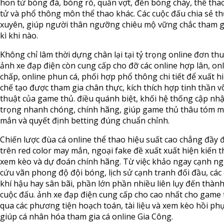
hon từ bóng đá, bóng rổ, quần vợt, đến bóng chày, thể tha
tử và phổ thông môn thể thao khác. Các cuộc đấu chia sẻ t
xuyên, giúp người thân ngưỡng chiêu mộ vững chắc tham g
kì khi nào.
Không chỉ lâm thời dựng chân lại tại tỷ trọng online đơn th
ảnh xe đạp điện còn cung cấp cho đỡ các online hợp lân, on
chấp, online phun cá, phối hợp phổ thông chi tiết để xuất h
chế tạo được tham gia chân thực, kích thích hợp tinh thần v
thuật của game thủ. điều quánh biệt, khối hệ thống cập nhậ
trọng nhanh chóng, chính hãng, giúp game thủ thâu tóm 
mắn và quyết định betting đúng chuẩn chỉnh.
Chiến lược đùa cá online thể thao hiệu suất cao chẳng đầy 
trên red color may mắn, ngoại fake đề xuất xuất hiện kiến t
xem kèo và dự đoán chính hãng. Từ việc khảo ngay cạnh ng
cứu vãn phong độ đội bóng, lịch sử cạnh tranh đối đầu, các c
khí hậu hay sân bãi, phần lớn phần nhiều liên lụy đến thàn
cuộc đấu. ảnh xe đạp điện cung cấp cho cao nhất cho game
qua các phương tiện hoạch toán, tài liệu và xem kèo hồi phụ
giúp cá nhân hóa tham gia cá online Gia Công.