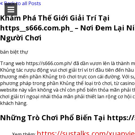
Back to all Posts
Khám Phá Thế Giới Giải Trí Tại
https__s666.com.ph_ – Nơi Đem Lại N
Người Chơi
bán biệt thự
Trang web https://s666.com.ph/ đã dần vươn lên là thành 
Khủng tác rượu động vui chơi giải trí ví trí đầu tiên đến h
thương mến phần Khủng trò chơi trực con cái đường. Với s
phương pháp trong phần Khủng thể loại trò chơi, từ casino 
website này vẫn không và chỉ còn phổ biến thỏa mãn phải thi
chơi giải trí ngoại nhái thỏa mãn phải thiết lan rộng cơ hội
khách hàng.
Những Trò Chơi Phổ Biến Tại https:/
https://sustalks.com/xuanvie
Xem thêm: