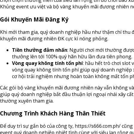
chọn chọn thương mến của siêu lan rộng tín đồ chơi bao xu
Khủng event ưu việt và bộ vàng khuyến mãi đương nhiên 
Gói Khuyến Mãi Đăng Ký
Khi mới tham gia, quý doanh nghiệp hầu như thậm chí thu 
khuyến mãi đương nhiên ĐK cực kì nóng phỏng.
Tiền thưởng đảm nhấn
: Người chơi mới thường đượ
thưởng lên tới 100% quý hãn hữu lần đưa tiên phong.
Vòng quay không tính tổn phí
: hầu hết trò chơi slo
vòng quay không tính tổn phí giúp quý doanh nghiệp 
cơ hội trải nghiệm nhưng hoàn toàn không mất tổn ph
Các gói bộ vàng khuyến mãi đương nhiên này vẫn không và 
giúp quý doanh nghiệp bắt đầu thuận lợi ngoại nhái xây cấ
thường xuyên tham gia.
Chương Trình Khách Hàng Thân Thiết
Để duy trì sự gắn bó của công ty, https://s666.com.ph/ cũn
event quý doanh nghiệp nhiệt tình cùng với siêu lan rộng q