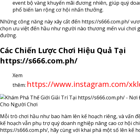
event bộ vàng khuyến mãi đương nhiên, giúp quý doa
phổ biến lan rộng cơ hội nhấn thưởng.
Những công năng này xây cất đến https://s666.com.ph/ vươn
chọn ưu việt đến hầu như người nào thương mến vui chơi giải
đường.
Các Chiến Lược Chơi Hiệu Quả Tại
https://s666.com.ph/
Xem
https://www.instagram.com/xkl
thêm:
Mỗi trò chơi hầu như bao hàm lên kế hoạch riêng, và vấn đ
kế hoạch vẫn phụ trợ quý doanh nghiệp nâng cao cơ hội chiế
https://s666.com.ph/, hãy cùng với khai phá một số lên kế 