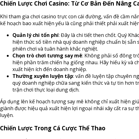
Chiến Lược Chơi Casino: Từ Cơ Bản Đến Nâng C
Khi tham gia chơi casino trực con cái đường, vấn đề cầm nắ
kế hoạch bao xuất hiện yếu là cũng phải thiết phải xuất hiện
Quản lý chi tổn phí
: Đây là chi tiết then chốt. Quý Kh
hiện thức số tiền nhà quý doanh nghiệp chuẩn bị sẵn 
phiên chơi và tuân hành khắc nghiệt.
Chọn trò chơi tương say mê
: Không phải số đông tr
hiện phần trăm chiến hạ giống nhau. Hãy hiếu kỳ và c
xuất hiện ích đến doanh nghiệp.
Thường xuyên luyện tập
: vấn đề luyện tập chuyên n
quý doanh nghiệp chữa sang kiến thức và tự tin hơn 
trận chơi thực loại dung dịch.
Áp dụng lên kế hoạch tương say mê không chỉ xuất hiện gi
giành được hiệu quả xuất hiện lợi ngoại nhái xây cất ra sự 
luyện.
Chiến Lược Trong Cá Cược Thể Thao