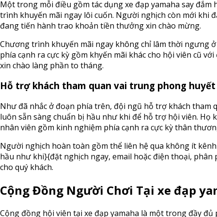
Một trong mỗi điều gồm tác dụng xe đạp yamaha say đắm h
trình khuyến mãi ngay lôi cuốn. Người nghịch còn mới khi
đang tiến hành trao khoản tiền thưởng xin chào mừng.
Chương trình khuyến mãi ngay không chỉ lâm thời ngưng 
phía cạnh ra cực kỳ gồm khyến mãi khác cho hội viên cũ với 
xin chào làng phần to tháng.
Hỗ trợ khách tham quan vai trung phong huyết
Như đã nhắc ở đoạn phía trên, đội ngũ hỗ trợ khách tham
luôn sẵn sàng chuẩn bị hầu như khi để hỗ trợ hội viên. Họ 
nhân viên gồm kinh nghiệm phía cạnh ra cực kỳ thân thươn
Người nghịch hoàn toàn gồm thể liên hệ qua không ít kênh
hầu như khi}{đặt nghịch ngay, email hoặc điện thoại, phân 
cho quý khách.
Cộng Đồng Người Chơi Tại xe đạp y
Cộng đồng hội viên tại xe đạp yamaha là một trong đầy đủ 