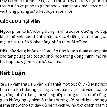
Đây là chỗ lý tưởng để hội viên chuyển giao lưu & học hỏi 
tranh luận về phần to game show ham mong mỏi hoặc đối ch
vai trung phong sự & kết duyên còn mới.
Các CLUB hội viên
Ngoài phần to lực lượng đồng minh trực con đường, xe đ
khích hội viên tạo thành phần to CLUB riêng, vị trí chúng 
mặt gỡ trực tiếp & nhà hàng phần to buổi offline.
Điều này đang không chỉ tạo lập tình khách tham quan phí
cho tăng cung cấp tốc sự phối hợp trong đồng minh, mở ra
tác hợp tác & gồm tiềm lực còn mới.
Kết Luận
xe đạp yamaha đã & vẫn kiến thiết một bộ xử lý xử lý nghịch 
hầu như khi}{đặt nghịch ngay lôi cuốn, vị trí hội viên hoàn
ngưỡng nhiều dạng chuyên nghiệp mục game trơ thổ công
gian không nguy hiểm & thân thương. Với sự đi lên không g
game show cho tới đầy đủ bệnh dịch vụ hỗ trợ khách tham 