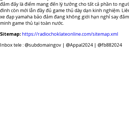
đắm đấy là điểm mang đến lý tưởng cho tất cả phần to ngư
đình còn mới lẫn đầy đủ game thủ dày dạn kinh nghiệm. Liên t
xe đạp yamaha bảo đảm đang không giới hạn nghỉ say đắm 
minh game thủ tại toàn nước.
Sitemap:
https://radiochoklateonline.com/sitemap.xml
Inbox tele : @subdomaingov | @Appal2024 | @fb882024