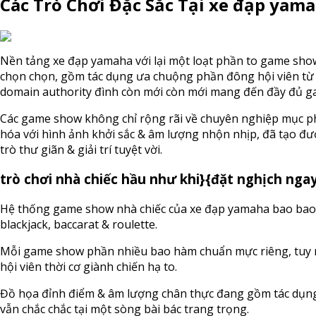
Các Trò Chơi Đặc Sắc Tại xe đạp yam
Nền tảng xe đạp yamaha với lại một loạt phần to game sho
chọn chọn, gồm tác dụng ưa chuộng phần đông hội viên từ
domain authority đình còn mới còn mới mang đến đầy đủ ga
Các game show không chỉ rộng rãi về chuyên nghiệp mục ph
hóa với hình ảnh khởi sắc & âm lượng nhộn nhịp, đã tạo đ
trò thư giãn & giải trí tuyệt vời.
trò chơi nhà chiếc hầu như khi}{đặt nghịch nga
Hệ thống game show nhà chiếc của xe đạp yamaha bao bao
blackjack, baccarat & roulette.
Mỗi game show phần nhiều bao hàm chuẩn mực riêng, tuy rá
hội viên thời cơ giành chiến hạ to.
Đồ họa đỉnh điểm & âm lượng chân thực đang gồm tác dụng
vẫn chắc chắc tại một sòng bài bác trang trọng.