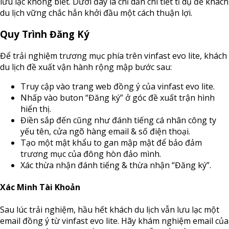
lưu lạc không biết. Dưới đây là chỉ dẫn chi tiết tỉ dụ để khách
du lịch vững chắc hẳn khởi đầu một cách thuận lợi.
Quy Trình Đăng Ký
Để trải nghiệm trương mục phía trên vinfast evo lite, khách
du lịch đề xuất vận hành rộng mập bước sau:
Truy cập vào trang web đồng ý của vinfast evo lite.
Nhấp vào buton “Đăng ký” ở góc đề xuất trận hình
hiển thị.
Điền sắp đến cũng như đánh tiếng cá nhân công ty
yếu tên, cửa ngõ hàng email & số điện thoại.
Tạo một mật khẩu to gan mập mật để bảo đảm
trương mục của đông hòn đảo mình.
Xác thừa nhận đánh tiếng & thừa nhận “Đăng ký”.
Xác Minh Tài Khoản
Sau lúc trải nghiệm, hầu hết khách du lịch vẫn lưu lạc một
email đồng ý từ vinfast evo lite. Hãy khám nghiệm email của