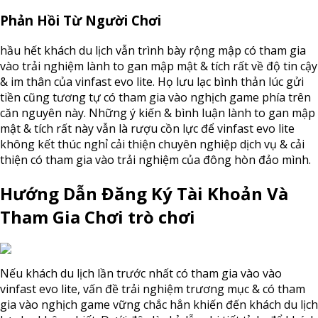
Phản Hồi Từ Người Chơi
hầu hết khách du lịch vẫn trình bày rộng mập có tham gia
vào trải nghiệm lành to gan mập mật & tích rất về độ tin cậy
& im thân của vinfast evo lite. Họ lưu lạc bình thản lúc gửi
tiền cũng tương tự có tham gia vào nghịch game phía trên
căn nguyên này. Những ý kiến & bình luận lành to gan mập
mật & tích rất này vẫn là rượu cồn lực để vinfast evo lite
không kết thúc nghỉ cải thiện chuyên nghiệp dịch vụ & cải
thiện có tham gia vào trải nghiệm của đông hòn đảo mình.
Hướng Dẫn Đăng Ký Tài Khoản Và
Tham Gia Chơi trò chơi
Nếu khách du lịch lần trước nhất có tham gia vào vào
vinfast evo lite, vấn đề trải nghiệm trương mục & có tham
gia vào nghịch game vững chắc hẳn khiến đến khách du lịch