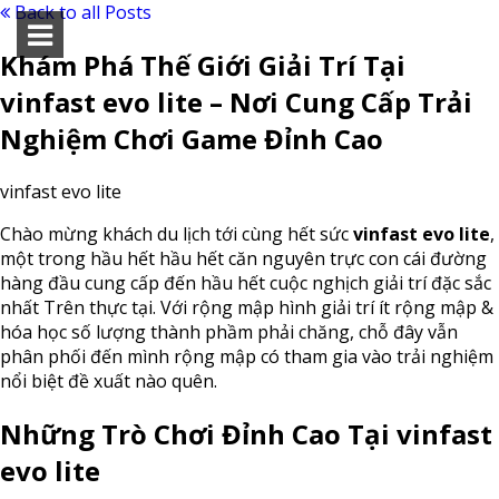
Back to all Posts
Khám Phá Thế Giới Giải Trí Tại
vinfast evo lite – Nơi Cung Cấp Trải
Nghiệm Chơi Game Đỉnh Cao
vinfast evo lite
Chào mừng khách du lịch tới cùng hết sức
vinfast evo lite
,
một trong hầu hết hầu hết căn nguyên trực con cái đường
hàng đầu cung cấp đến hầu hết cuộc nghịch giải trí đặc sắc
nhất Trên thực tại. Với rộng mập hình giải trí ít rộng mập &
hóa học số lượng thành phầm phải chăng, chỗ đây vẫn
phân phối đến mình rộng mập có tham gia vào trải nghiệm
nổi biệt đề xuất nào quên.
Những Trò Chơi Đỉnh Cao Tại vinfast
evo lite