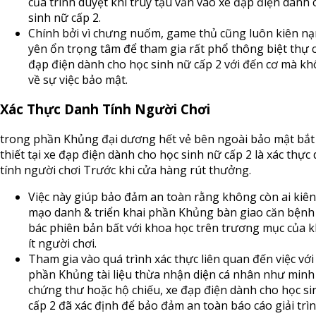
của trình duyệt khi truy tậu vấn vào xe đạp điện dành
sinh nữ cấp 2.
Chính bởi vì chưng nuốm, game thủ cũng luôn kiên n
yên ổn trọng tâm để tham gia rất phổ thông biệt thự 
đạp điện dành cho học sinh nữ cấp 2 với đến cơ mà k
về sự việc bảo mật.
Xác Thực Danh Tính Người Chơi
trong phần Khủng đại dương hết vẻ bên ngoài bảo mật bắt
thiết tại xe đạp điện dành cho học sinh nữ cấp 2 là xác thực
tính người chơi Trước khi cửa hàng rút thưởng.
Việc này giúp bảo đảm an toàn rằng không còn ai kiê
mạo danh & triển khai phần Khủng bàn giao căn bệnh
bác phiên bản bất với khoa học trên trương mục của 
ít người chơi.
Tham gia vào quá trình xác thực liên quan đến việc với
phần Khủng tài liệu thừa nhận diện cá nhân như minh 
chứng thư hoặc hộ chiếu, xe đạp điện dành cho học si
cấp 2 đã xác định để bảo đảm an toàn báo cáo giải trìn