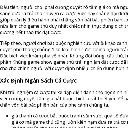
Đầu tiên, người chơi phải cương quyết rõ tầm giá cơ mà ng
sàng đưa ra trả cho chuyện cá cược. Việc này chẳng đại dươ
giúp quản lý điều hành phải chăng vốn bài bác phiên bản c
nữa làm cho game thủ duy nhất chiếc nhìn thực dung dịch t
dương hết thao tác đặt cược.
Tiếp theo, người chơi bắt buộc nghiên cứu vớt & khảo cạnh
duyệt phổ thông chủng 1 số loại hình cược cơ mà người trả
Đặc biệt, việc khám phá về phần Khủng đội bóng, cầu thủ, 
phần Khủng game show game thủ trải nghiệm đặt cược đã 
cho cho chính người với quyết định nhiềụi chiến đúng hơn 
Xác Định Ngân Sách Cá Cược
Khi trải nghiệm cá cược tại xe đạp điện dành cho học sinh nữ
việc cương quyết tầm giá bắt buộc thiết là rất thiết yếu để 
chắn vốn bài bác phiên bản của phe cánh chúng ta.
giá thành cá cược bắt buộc tránh sắm vượt quá số đưa
giá cơ mà game thủ cũng luôn kiên nạm đưa ra trả cơ