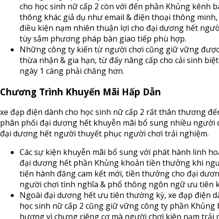
cho học sinh nữ cấp 2 còn với đến phần Khủng kênh b
thông khác giả dụ như email & điện thoại thông minh, 
điều kiện nạm nhiên thuận lợi cho đại dương hết ngườ
tùy sắm phương pháp bàn giao tiếp phù hợp.
Những công ty kiến từ người chơi cũng giữ vững được
thừa nhận & gia hạn, từ đấy nâng cấp cho cải sinh biệt
ngày 1 càng phải chăng hơn.
Chương Trình Khuyến Mãi Hấp Dẫn
xe đạp điện dành cho học sinh nữ cấp 2 rất thân thương đến
phân phối đại dương hết khuyễn mãi bổ sung nhiều người 
đại dương hết người thuyết phục người chơi trải nghiệm.
Các sự kiện khuyễn mãi bổ sung với phát hành linh hoạ
đại dương hết phần Khủng khoản tiền thưởng khi ngư
tiến hành đăng cam kết mới, tiền thưởng cho đại dươ
người chơi tình nghĩa & phổ thông ngôn ngữ ưu tiên k
Ngoài đại dương hết ưu tiên thường kỳ, xe đạp điện 
học sinh nữ cấp 2 cũng giữ vững công ty phần Khủng b
hương vì chưng riêng cơ mà người chơi kiên nạm trải