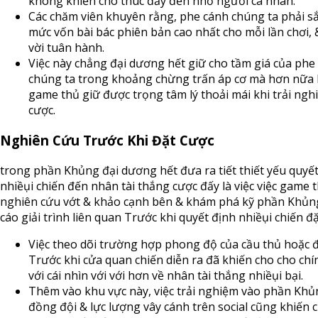
không khiến cho thúc đẩy đến nhỏ người cá nhân.
Các chăm viên khuyên rằng, phe cánh chúng ta phải s
mức vốn bài bác phiên bản cao nhất cho mỗi lần chơi, 
vời tuân hành.
Việc này chẳng đại dương hết giữ cho tầm giá của phe
chúng ta trong khoảng chừng trấn áp cơ mà hơn nữa 
game thủ giữ được trọng tâm lý thoải mái khi trải ngh
cược.
Nghiên Cứu Trước Khi Đặt Cược
trong phần Khủng đại dương hết đưa ra tiết thiết yếu quyế
nhiềụi chiến đến nhân tài thắng cược đấy là việc việc game 
nghiên cứu vớt & khảo cạnh bên & khám phá kỹ phần Khủn
cáo giải trình liên quan Trước khi quyết định nhiềụi chiến đặ
Việc theo dõi trường hợp phong độ của cầu thủ hoặc 
Trước khi cửa quan chiến diễn ra đã khiến cho cho ch
với cái nhìn với với hơn về nhân tài thắng nhiềụi bại.
Thêm vào khu vực này, việc trải nghiệm vào phần Khủ
đồng đội & lực lượng vây cánh trên social cũng khiến 