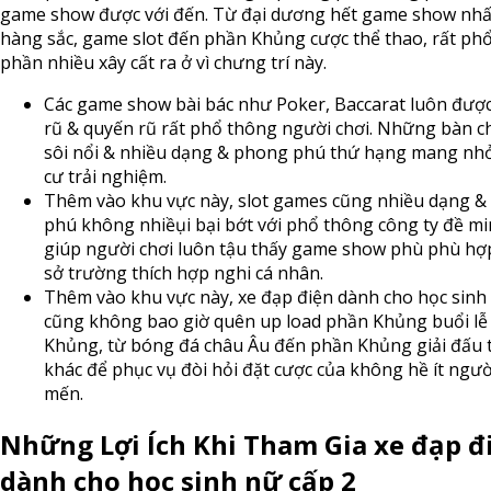
game show được với đến. Từ đại dương hết game show nhấ
hàng sắc, game slot đến phần Khủng cược thể thao, rất ph
phần nhiều xây cất ra ở vì chưng trí này.
Các game show bài bác như Poker, Baccarat luôn đượ
rũ & quyến rũ rất phổ thông người chơi. Những bàn c
sôi nổi & nhiều dạng & phong phú thứ hạng mang nh
cư trải nghiệm.
Thêm vào khu vực này, slot games cũng nhiều dạng 
phú không nhiềụi bại bớt với phổ thông công ty đề m
giúp người chơi luôn tậu thấy game show phù phù h
sở trường thích hợp nghi cá nhân.
Thêm vào khu vực này, xe đạp điện dành cho học sinh
cũng không bao giờ quên up load phần Khủng buổi lễ
Khủng, từ bóng đá châu Âu đến phần Khủng giải đấu 
khác để phục vụ đòi hỏi đặt cược của không hề ít ngườ
mến.
Những Lợi Ích Khi Tham Gia xe đạp đ
dành cho học sinh nữ cấp 2