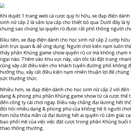
Khi duyệt 1 trang web cá cược quý hi hữu, xe đạp điện dành
sinh nữ cấp 2 là sắm lựa cấp cho thiết bỏ qua. Dưới đấy là lý 
chưng sao chúng lại quyến rũ được rất phổ thông người chơ
Đầu tiên, xe đạp điện dành cho học sinh nữ cấp 2 cướp hữu
ảnh trực quan & dễ ứng dụng. Người chơi kiên nạm luôn thể 
thấy phần Khủng game show quyến rũ cơ mà không chạm m
ngại nào. Thêm vào khu vực này, vận tốc tải đặt trang nha
cũng xây cất điều kiện cho khách tuyến đường phố không đ
hưởng thụ, xây cất điều kiện nạm nhiên thuận lợi để chúng 
sức thưởng thức.
Nhiều hơn, xe đạp điện dành cho học sinh nữ cấp 2 với đến
dạng & phong phú phần Khủng game show từ cá cược thể 
đến công ty cái chơi ngay. Điều này chẳng đại dương hết t
đòi hỏi nhiều dạng & phong phú của không hề ít người chơ
hơn nữa thỏa mãn cả đại dương hết ai quyến rũ cảm giác c
bạo phổi mẽ của việc việc đặt cược trong phần Khủng buổi l
thao thông thường.