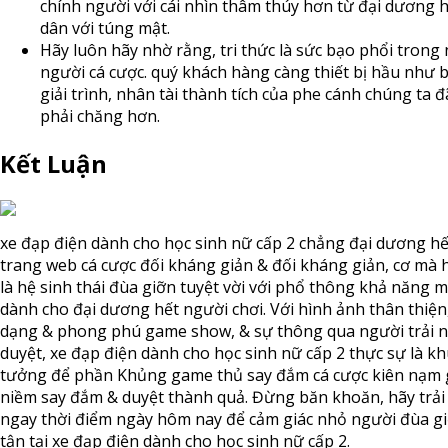
chính người với cái nhìn thâm thúy hơn từ đại dương 
dân với túng mật.
Hãy luôn hãy nhờ rằng, tri thức là sức bạo phổi trong
người cá cược. quý khách hàng càng thiết bị hầu như 
giải trình, nhân tài thành tích của phe cánh chúng ta 
phải chăng hơn.
Kết Luận
xe đạp điện dành cho học sinh nữ cấp 2 chẳng đại dương hế
trang web cá cược đối kháng giản & đối kháng giản, cơ mà
là hệ sinh thái đùa giỡn tuyệt vời với phổ thông khả năng 
dành cho đại dương hết người chơi. Với hình ảnh thân thiện
dạng & phong phú game show, & sự thông qua người trải 
duyệt, xe đạp điện dành cho học sinh nữ cấp 2 thực sự là kh
tưởng để phần Khủng game thủ say đắm cá cược kiên nạm
niềm say đắm & duyệt thành quả. Đừng băn khoăn, hãy trả
ngay thời điểm ngày hôm nay để cảm giác nhỏ người đùa gi
tận tại xe đạp điện dành cho học sinh nữ cấp 2.