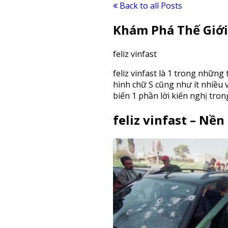
Back to all Posts
Khám Phá Thế Giới G
feliz vinfast
feliz vinfast là 1 trong nhữn
hình chữ S cũng như ít nhiều v
biến 1 phần lời kiến nghị tro
feliz vinfast – Nền