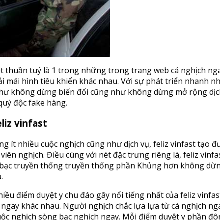
hiết thuần tuý là 1 trong những trong trang web cá nghịch 
ải mái hình tiêu khiển khác nhau. Với sự phát triển nhanh 
g như không dừng biến đổi cũng như không dừng mở rộng dịc
 quý độc fake hàng.
liz vinfast
ng ít nhiều cuộc nghịch cũng như dịch vụ, feliz vinfast tạo
 viên nghịch. Điều cùng với nét đặc trưng riêng là, feliz vinf
i bạc truyền thống truyền thống phần Khủng hơn không dừ
.
hiều điểm duyệt y chu đáo gây nổi tiếng nhất của feliz vinfa
 ngay khác nhau. Người nghịch chắc lựa lựa từ cá nghịch ng
cuộc nghịch sòng bạc nghịch ngay. Mỗi điểm duyệt y phần đ