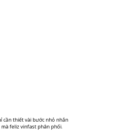
hỉ cần thiết vài bước nhỏ nhắn
 mà feliz vinfast phân phối.