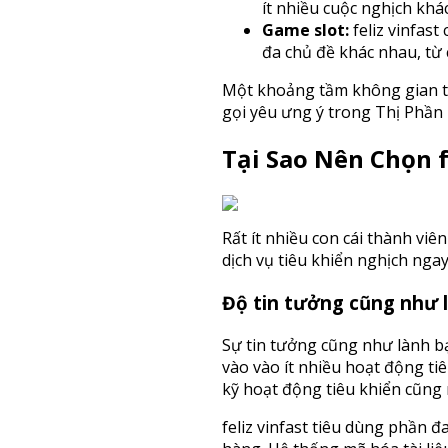
ít nhiều cuộc nghịch khá
Game slot:
feliz vinfast
đa chủ đề khác nhau, từ 
Một khoảng tầm không gian tiê
gọi yêu ưng ý trong Thị Phần 
Tại Sao Nên Chọn f
Rất ít nhiều con cái thành viê
dịch vụ tiêu khiển nghịch ngay
Độ tin tưởng cũng như 
Sự tin tưởng cũng như lành bạ
vào vào ít nhiều hoạt động ti
kỹ hoạt động tiêu khiển cũng n
feliz vinfast tiêu dùng phần 