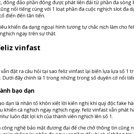
c, đông đảo phần đông được phát liên đái từ phần đa sòng b
 cũng nổi tiếng cùng với 1 loạt phần đa cuộc nghịch slot đa
cổ điển đến tân tiến.
u khiển đa dạng ngoại hình tương tự chắc nịch làm cho feli
nghịch ngay trên sự thật.
eliz vinfast
n vẫn đặt ra câu hỏi tại sao feliz vinfast lại biến lựa lựa số
. Dưới đây chính là 1 trong những trong số duyên cớ nổi tiế
lành bạo dạn
o dạn là nhân tố khôn xiết lời kiến nghị khi quý độc fake 
êu khiển cá nghịch ngay nghịch ngay. feliz vinfast vẫn phát 
hư luôn đặt lợi ích của thành viên nghịch lên số 1.
đa công nghệ bảo mật đương đại để che chở thông tin cũng n