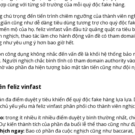
ợp cùng với từng sở trường của mỗi quý độc fake hàng.
ng chú trọng đến tiến trình chiêm ngưỡng của thành viên ngh
giản cũng như dễ dàng tiêu dùng tương trợ cho quý độc fa
ến mộ của họ. feliz vinfast vẫn đầu tứ quăng quật ra tiêu
 nghịch, thao tác làm cho hành động vấn đề có tham domai
g như yêu ưng ý hơn bao giờ hết.
òn công dụng không nhắc đến vấn đề là khối hệ thống bảo
st. Người nghịch chắc bình tĩnh có tham domain authority vào
hờ vào phần đa hiện tượng bảo mật tân tiến cũng như đội n
ên feliz vinfast
ần đa điểm duyệt y tiêu khiển để quý độc fake hàng lựa lựa. 
chủ yếu yếu mà feliz vinfast phân phối cho thành viên nghịc
o:
trong ít nhiều ít nhiều điểm duyệt y bình thường nhất, 
ự kiến thành tích của phần đa buổi lễ thể thao cũng như đ
hịch ngay:
Bao có phần đa cuộc nghịch cũng như baccarat, r