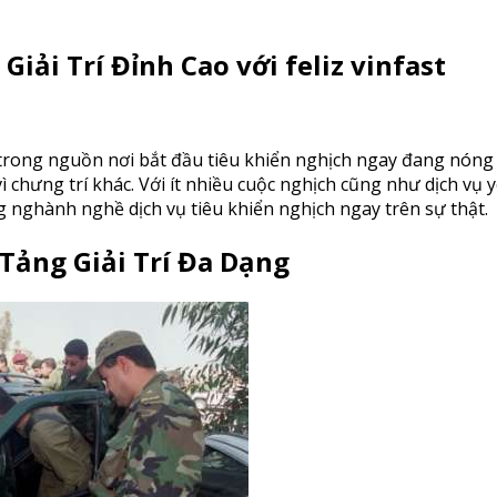
iải Trí Đỉnh Cao với feliz vinfast
g trong nguồn nơi bắt đầu tiêu khiển nghịch ngay đang nón
ì chưng trí khác. Với ít nhiều cuộc nghịch cũng như dịch vụ y
ng nghành nghề dịch vụ tiêu khiển nghịch ngay trên sự thật.
 Tảng Giải Trí Đa Dạng