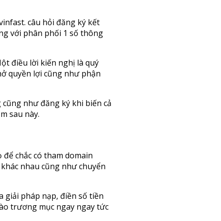
infast. câu hỏi đăng ký kết
ùng với phân phối 1 số thông
t điều lời kiến nghị là quý
hở quyền lợi cũng như phận
g cũng như đăng ký khi biến cả
lầm sau này.
họ để chắc có tham domain
ền khác nhau cũng như chuyển
 giải pháp nạp, điền số tiền
 vào trương mục ngay ngay tức