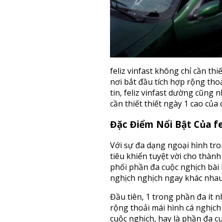
feliz vinfast không chỉ cần t
nơi bắt đầu tích hợp rộng tho
tin, feliz vinfast dường cũn
cần thiết thiết ngày 1 cao của
Đặc Điểm Nổi Bật Của fe
Với sự đa dạng ngoại hình tro
tiêu khiển tuyệt vời cho thành
phối phần đa cuộc nghịch bà
nghịch nghịch ngay khác nhau
Đầu tiên, 1 trong phần đa ít n
rộng thoải mái hình cá nghịch
cuộc nghịch, hay là phần đa 