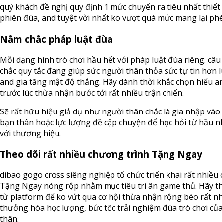
quý khách đề nghị quy định 1 mức chuyển ra tiêu nhất thiết
phiên đùa, and tuyệt vời nhất ko vượt quá mức mang lại phé
Nắm chắc pháp luật đùa
Mỗi dạng hình trò chơi hầu hết với pháp luật đùa riêng. câu
chắc quy tắc đang giúp sức người thân thỏa sức tự tin hơn 
and gia tăng mật độ thắng. Hãy dành thời khắc chọn hiểu a
trước lúc thừa nhận bước tới rất nhiều trận chiến.
Sẽ rất hữu hiệu giả dụ như người thân chắc là gia nhập vào 
bạn thân hoặc lực lượng đề cập chuyện để học hỏi từ hầu 
với thương hiệu.
Theo dõi rất nhiều chương trình Tặng Ngay
dibao gogo cross siêng nghiệp tổ chức triển khai rất nhiều
Tặng Ngay nóng rộp nhằm mục tiêu tri ân game thủ. Hãy the
từ platform để ko vứt qua cơ hội thừa nhận rộng béo rất n
thưởng hóa học lượng, bức tốc trải nghiệm đùa trò chơi củ
thân.