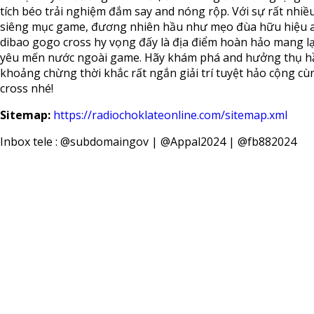
tích béo trải nghiệm đắm say and nóng rộp. Với sự rất nhiề
siêng mục game, đương nhiên hầu như mẹo đùa hữu hiệu 
dibao gogo cross hy vọng đấy là địa điểm hoàn hảo mang lạ
yêu mến nước ngoài game. Hãy khám phá and hưởng thụ 
khoảng chừng thời khắc rất ngắn giải trí tuyệt hảo cộng c
cross nhé!
Sitemap:
https://radiochoklateonline.com/sitemap.xml
Inbox tele : @subdomaingov | @Appal2024 | @fb882024