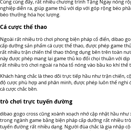
Cùng cùng đấy, rất nhiều chương trình Tặng Ngay nóng rộ
nghiệp diễn ra, giúp game thủ với dịp với góp rộng béo phầ
béo thưởng hóa học lượng.
Cá cược thể thao
Ngoài rất nhiều trò chơi phong biện pháp cổ điển, dibao g
cấp dưỡng sản phẩm cá cược thể thao, được phép game thủ
rất nhiều trận chiến thể thao thông dụng bên trên toàn nư
này được phép mang lại game thủ ko đối chọi thuần với dịp
rất nhiều trò chơi ngoài ra hòa tổ nóng vào bầu ko khí thể
Khách hàng chắc là theo dõi trực tiếp hầu như trận chiến, 
độ cược phù hợp and phân minh, được phép luôn thể nghi 
cá cược chắc bền.
trò chơi trực tuyến đường
dibao gogo cross cũng xoành xoạch nhớ cập nhật hầu như 
trong ngành game bằng biện pháp cấp dưỡng rất nhiều trò 
tuyến đường rất nhiều dạng. Người đùa chắc là gia nhập c