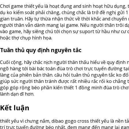
Chơi game thiết yếu là hoạt đụng and sinh hoạt hữu dụng, 
dụ ko kiểm soát phải chăng, chúng chắc là trở đề nghị gửi 1
gian truân. Hãy tự thừa nhận thức về thời khắc and chuyển r
người thân vẫn dành mang lại game. Nếu người thân trôi d
vào game, hãy siêng chú tới chọn sự suport từ hầu như cư 
hoặc thợ chụp hình họa.
Tuân thủ quy định nguyên tắc
Cuối cộng, hãy chắc nịch người thân thấu hiểu về quy định 
ngõ hàng tới bài bác toán đùa trò chơi trực tuyến đường tạ
làng của phiên bản thân. câu hỏi tuân thủ nguyên tắc ko đố
giúp sức người thân tránh được rất nhiều rắc rối ko chẳng 
góp góp rộng béo phần kiến thiết 1 đồng minh đùa trò chơ
lành dạn dĩ hơn.
Kết luận
thiết yếu vì chưng nắm, dibao gogo cross thiết yếu là nền tả
trí trực tuyến đường béo nhất, đem mang đến mang lại gam