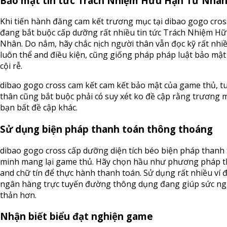
Bảo mật tin tức Trách Nhiệm Hữu Hạn Tư Nhâ
Khi tiến hành đăng cam kết trương mục tại dibao gogo cros
đang bắt buộc cấp dưỡng rất nhiều tin tức Trách Nhiệm H
Nhân. Do nắm, hãy chắc nịch người thân vẫn đọc kỹ rất nh
luôn thể and điều kiện, cũng giống pháp pháp luật bảo mật
cội rễ.
dibao gogo cross cam kết cam kết bảo mật của game thủ, tu
thân cũng bắt buộc phải có suy xét ko đề cập rằng trương 
bạn bất đề cập khác.
Sử dụng biện pháp thanh toán thông thoáng
dibao gogo cross cấp dưỡng diện tích béo biện pháp thanh
minh mang lại game thủ. Hãy chọn hầu như phương pháp 
and chữ tín để thực hành thanh toán. Sử dụng rất nhiều ví 
ngân hàng trực tuyến đường thông dụng đang giúp sức ng
thản hơn.
Nhận biết biểu đạt nghiện game