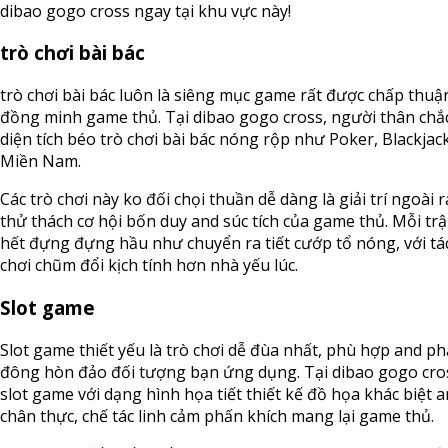
dibao gogo cross ngay tại khu vực này!
trò chơi bài bác
trò chơi bài bác luôn là siêng mục game rất được chấp thuậ
đồng minh game thủ. Tại dibao gogo cross, người thân chắc
diện tích béo trò chơi bài bác nóng rộp như Poker, Blackjac
Miền Nam.
Các trò chơi này ko đối chọi thuần dễ dàng là giải trí ngoài r
thử thách cơ hội bốn duy and súc tích của game thủ. Mỗi tr
hết đựng đựng hầu như chuyển ra tiết cướp tổ nóng, với tá
chơi chũm đổi kịch tính hơn nhà yếu lúc.
Slot game
Slot game thiết yếu là trò chơi dễ đùa nhất, phù hợp and p
đông hòn đảo đối tượng bạn ứng dụng. Tại dibao gogo cros
slot game với dạng hình họa tiết thiết kế đồ họa khác biệt 
chân thực, chế tác linh cảm phấn khích mang lại game thủ.