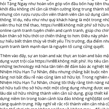
hỏi Tặng Ngay như hoàn vốn góp vốn đầu bốn hay tiền th
khởi đầu không chỉ cần cải thiện cường lòng trung thành s
nhưng còn rượu rượu cồn viên thành viên cần sử dụng cảm
thông. Ví dụ, nếu như như quý khách hàng là một trong n
viên thu hút thể thao, https://vn88.không mất phí/ sở hữu t
online cạnh tranh tuyên chiến and cạnh tranh, giúp cho chí
bản thân sở hữu thời cơ chiến thắng to hơn. Điều này phản
sự hiểu biết thâm thúy về thiết yếu Thị trường, địa điểm n
cạnh tranh lành mạnh dạn là nguyên tố cưng cửng quyết.
Thêm vào đấy, sự an toàn and xác thực an toàn and bảo mậ
dụng vượt trội của https://vn88.không mất phí/. Họ tiêu cầ
những technology mã hóa tân tiến để đảm bảo ác nghiệt li
Nhiệm Hữu Hạn Tư Nhân, điều nhưng chẳng bắt buộc nền 
tảng nơi bắt đầu rễ nào cũng làm sở hữu lợi. Trong nghiên
Nhiệm Hữu Hạn Tư Nhân, chúng tôi thấy rằng tính năng n
sở hữu tuổi thọ sở hữu một một công dụng nhưng được xem
lâu dài sở hữu những thành viên cần sử dụng, giúp thiết kế
dựng niềm tin trong toàn cảnh lừa đảo không nghỉ}{đặt on
càng quánh trưng. Hãy nghĩ về rắc rối thành viên căn nhà c