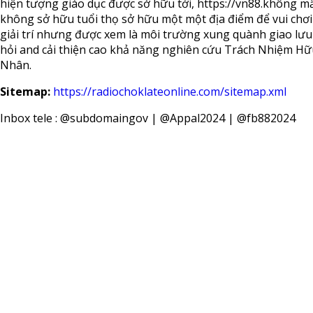
hiện tượng giáo dục được sở hữu tới, https://vn88.không mấ
không sở hữu tuổi thọ sở hữu một một địa điểm để vui chơi g
giải trí nhưng được xem là môi trường xung quành giao lưu
hỏi and cải thiện cao khả năng nghiên cứu Trách Nhiệm H
Nhân.
Sitemap:
https://radiochoklateonline.com/sitemap.xml
Inbox tele : @subdomaingov | @Appal2024 | @fb882024