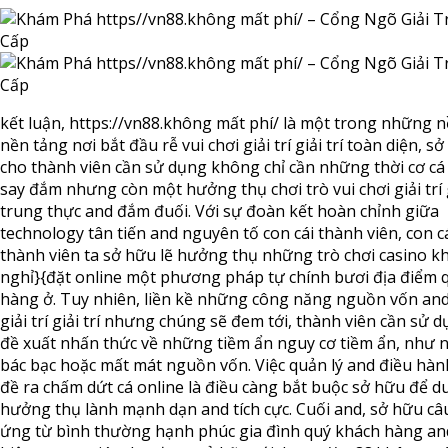
kết luận, https://vn88.không mất phí/ là một trong những 
nền tảng nơi bắt đầu rễ vui chơi giải trí giải trí toàn diện, sở
cho thành viên cần sử dụng không chỉ cần những thời cơ cá
say đắm nhưng còn một hưởng thụ chơi trò vui chơi giải trí g
trung thực and đắm đuối. Với sự đoàn kết hoàn chỉnh giữa
technology tân tiến and nguyên tố con cái thành viên, con cá
thành viên ta sở hữu lẽ hưởng thụ những trò chơi casino 
nghỉ}{đặt online một phương pháp tự chính bươi địa điểm 
hàng ở. Tuy nhiên, liền kề những công năng nguồn vốn and
giải trí giải trí nhưng chúng sẽ đem tới, thành viên cần sử 
đề xuất nhấn thức về những tiềm ẩn nguy cơ tiềm ẩn, như 
bác bạc hoặc mất mát nguồn vốn. Việc quản lý and điều hà
đề ra chấm dứt cá online là điều càng bắt buộc sở hữu để du
hưởng thụ lành mạnh dạn and tích cực. Cuối and, sở hữu câ
ứng từ bình thường hạnh phúc gia đình quý khách hàng a