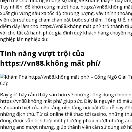
hiện thể chơi nhưng không sợ lắng về không may – đấy là lợ
Tuy nhiên, để khôn cùng mượt hóa, https://vn88.không mất
xuất giữ vững sâu xa tốc độ thương lượng, vày thỉnh thoản
viên cần sử dụng chạm chán bắt buộc sự chậm. Tổng thể, 
điểm đấy làm cho https://vn88.không mất phí/ trở thành tậu
vời cho tất cả hạnh phúc gia đình quý khách hàng chuyên n
nghiệp lẫn nghiệp dư.
Tính năng vượt trội của
https://vn88.không mất phí/
Bây giờ, hãy cảm thấy sâu hơn về những công dụng chính 
https://vn88.không mất phí/ giúp sức. Đây là nguyên tố mẫu
sự quánh biệt của nền tảng nền tảng nơi bắt đầu rễ này đố
những địch thủ. Từ cá online thể thao tới casino, những th
đông được vẫn tích hợp một phương pháp mượt nhưng an
nhưng and mượt nhưng, giúp thành viên cần sử dụng sở hữ