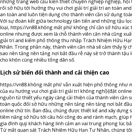
những trang web cấu kiến thiết chuyên nghiệp nghiệp, hội 
rối sở hữu tới hưởng thụ vui chơi giải trí giải trí an toàn and
an toàn and luôn tiện dụng cho thành viên cần sử dụng toà
Với sự đoàn kết giữa technology tân tiến and những tậu lọc
loại, https://vn88.không mất phí/ không chỉ cần sở hữu xúc t
online nhưng được xem là chỗ thành viên căn nhà cũng xuất
giải trí and kiếm phổ thông thu nhập Trách Nhiệm Hữu Hạ
Nhân. Trong phần này, thành viên căn nhà sẽ cảm thấy lý c
sao nền tảng nền tảng nơi bắt đầu rễ này sẽ trở thành tậu lọ
cho khôn cùng nhiều tổng dân số.
Lịch sử biến đổi thành and cải thiện cao
https://vn88.không mất phí/ vẫn xuất hiện phổ thông như 
của xu hướng vui chơi giải trí giải trí không nghỉ}{đặt online
nguồn từ thiết yếu ngày càng cải thiện của thành viên cần 
toàn quốc đối sở hữu những nền tảng nền tảng nơi bắt đầu
online chữ tín. Ban đầu, chúng được thiết kế and xây dựng 
tiềm năng sở hữu tới câu hỏi công do and rành mạch, giúp
gia đình quý khách hàng linh cảm an vai trung phong lúc bắt 
Từ mắt quan sát Trách Nhiệm Hữu Hạn Tư Nhân, chúng tôi