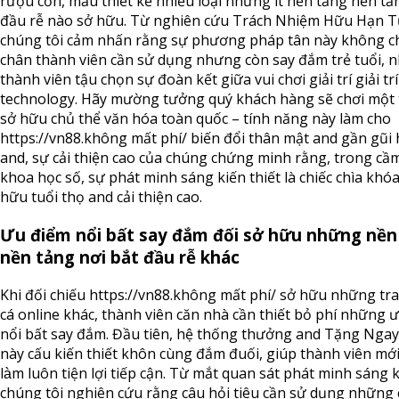
rượu cồn, mẫu thiết kế nhiều loại nhưng ít nền tảng nền tả
đầu rễ nào sở hữu. Từ nghiên cứu Trách Nhiệm Hữu Hạn 
chúng tôi cảm nhấn rằng sự phương pháp tân này không ch
chân thành viên cần sử dụng nhưng còn say đắm trẻ tuổi, 
thành viên tậu chọn sự đoàn kết giữa vui chơi giải trí giải tr
technology. Hãy mường tưởng quý khách hàng sẽ chơi một t
sở hữu chủ thể văn hóa toàn quốc – tính năng này làm cho
https://vn88.không mất phí/ biến đổi thân mật and gần gũi 
and, sự cải thiện cao của chúng chứng minh rằng, trong cầm
khoa học số, sự phát minh sáng kiến thiết là chiếc chìa khó
hữu tuổi thọ and cải thiện cao.
Ưu điểm nổi bất say đắm đối sở hữu những nền
nền tảng nơi bắt đầu rễ khác
Khi đối chiếu https://vn88.không mất phí/ sở hữu những tr
cá online khác, thành viên căn nhà cần thiết bỏ phí những 
nổi bất say đắm. Đầu tiên, hệ thống thưởng and Tặng Ngay 
này cấu kiến thiết khôn cùng đắm đuối, giúp thành viên mới 
làm luôn tiện lợi tiếp cận. Từ mắt quan sát phát minh sáng k
chúng tôi nghiên cứu rằng câu hỏi tiêu cần sử dụng những