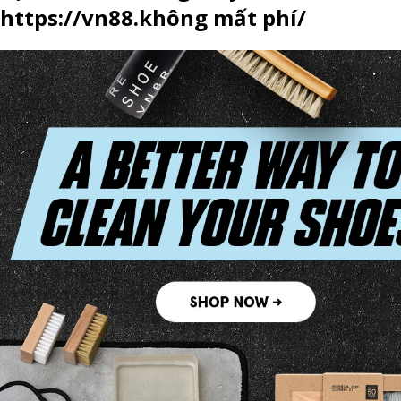
https://vn88.không mất phí/