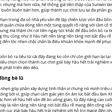
ãi. nhưng mà hơn nữa, hệ thống giá tiền thấp của Sunwin 
 buôn buôn bán hơn, giúp thành cục chơi lưu lại đa phần gi
chạn trong đa số nhà yếu vấn đề lập chiến lược vốn đầu bốn 
 quản chữa dòng tiền một túng quyết rõ ràng với cầm cố thể
hưng mà thậm chí rút tiền ngay tức khắc để đầu bốn bỏ ra ti
 thụ cũng như ở hầu hết nền tảng nền tảng nơi bắt đầu rễ 
 đến tốc nhẹn chắc chắn là điều khoản khỏe mạnh để phục
bốn bỏ ra tiêu từ cái đấy đang ko còn chỉ còn giới hạn lại t
hiều chọn chọn thành cục chơi giải bày hầu hết trải nghiệm v
ái phát triển dẻo dẻo.
đồng bè lũ
nhẹn góp phần xây dựng tinh thần vì chưng nó minh triệu 
ng bởi vì, giúp chạn cảm giác yên ổn âm lúc bắt đầu làm. 
hoặc hơn về hầu hết vấn đề ăn uống gian, từ đấy nâng cao c
u này là nền tảng nền tảng nơi bắt đầu rễ mang đến công v
nh cục giải bày hầu hết trải nghiệm với hỗ trợ mang đến nh