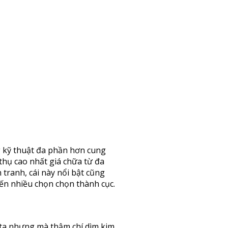
 kỹ thuật đa phần hơn cung
thụ cao nhất giá chữa từ đa
h tranh, cái này nổi bật cũng
ến nhiều chọn chọn thành cục.
 ta nhưng mà thậm chí dìm kim