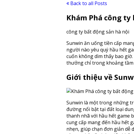
Back to all Posts
Khám Phá công ty b
công ty bất động sản hà nội
Sunwin ăn uống tiền cấp mang
người nào yêu quý hầu hết gam
cuốn không dìm thấy bao giờ.
thưởng chỉ trong khoảng tầm th
Giới thiệu về Sunw
Sunwin là một trong những tro
đường nổi bật tại đất loại du
thanh nhã với hầu hết game b
cung cấp mang đến hầu hết ga
nhẹn, giúp chạn đơn giản dễ 