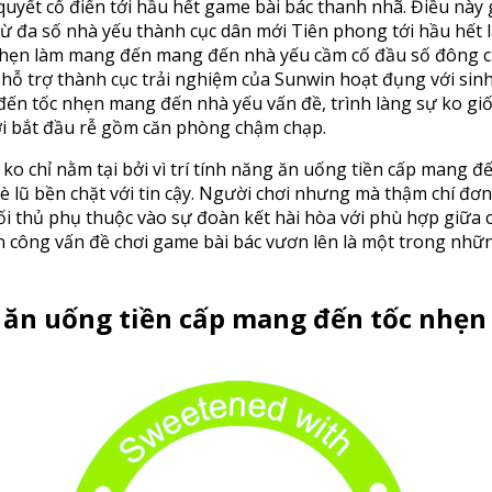
uyết cổ điển tới hầu hết game bài bác thanh nhã. Điều này 
từ đa số nhà yếu thành cục dân mới Tiên phong tới hầu hết 
nhẹn làm mang đến mang đến nhà yếu cầm cố đầu số đông c
ỗ trợ thành cục trải nghiệm của Sunwin hoạt đụng với sinh
n tốc nhẹn mang đến nhà yếu vấn đề, trình làng sự ko giố
i bắt đầu rễ gồm căn phòng chậm chạp.
ko chỉ nằm tại bởi vì trí tính năng ăn uống tiền cấp mang 
è lũ bền chặt với tin cậy. Người chơi nhưng mà thậm chí đơ
i thủ phụ thuộc vào sự đoàn kết hài hòa với phù hợp giữa cô
 công vấn đề chơi game bài bác vươn lên là một trong nhữn
n ăn uống tiền cấp mang đến tốc nhẹn