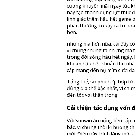
cương khuyến mãi ngay tức kh
này tạo thành đụng lực thúc đ
linh giác thêm hầu hết game b
phần thưởng ko xảy ra trì ho
hơn.
nhưng mà hơn nữa, cái đấy cò
vì chưng chúng ta nhưng mà t
trong đời sống hầu hết ngày.
khoản hầu hết khoản thu nhập
cấp mang đến nụ mỉm cười đa 
Tổng thể, sự phù hợp hợp từ 
đứng địa thế bậc nhất, vì ch
đến tốc với thận trọng.
Cải thiện tác dụng vốn 
Với Sunwin ăn uống tiền cấp 
bác, vì chưng thời kì hưởng t
mới. Điều này trình làng một 