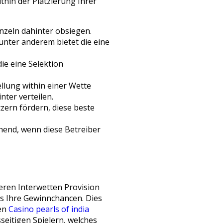
ithin der Platzierung Ihrer
nzeln dahinter obsiegen.
unter anderem bietet die eine
die eine Selektion
llung within einer Wette
nter verteilen.
zern fördern, diese beste
chend, wenn diese Betreiber
ren Interwetten Provision
 Ihre Gewinnchancen. Dies
en
Casino pearls of india
sseitigen Spielern, welches