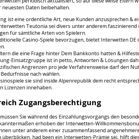
erwetten periodisch aktualisiert, so auf diese weise Eltern w
neuesten Daten beibehalten.
ng ist eine ordentliche Art, neue Kunden anzusprechen & ei
nterwetten Teutonia sei divers unter anderem faszinierend 
en für sämtliche Arten von Spielern.
aditionelle Casino-Spiele bevorzugen, bietet Interwetten DE 
en.
ltern die eine Frage hinter Dem Bankkonto hatten & Hilfeste
llung-Einsatzgruppe ist in petto, Antworten & Lösungen dahi
zifischen Angrenzen pro jede Verfahrensweise darf den Nut
e Bedürfnisse nach wählen.
inospiele sie sind inside Alpenrepublik dem recht entspre
en Lizenzen innehaben.
reich Zugangsberechtigung
n müssen Sie während des Einzahlungsvorgangs den besonde
ekanntermaßen erhoben der Interwetten-Willkommensbonus
innen unter anderem einer zusammenfassend angenehmer
 überblicken, had been ein Interwetten-Prämie sei, hilft die