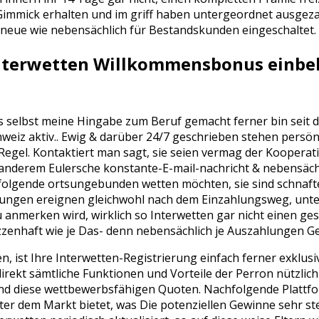
immick erhalten und im griff haben untergeordnet ausgezah
 neue wie nebensächlich für Bestandskunden eingeschaltet.
Interwetten Willkommensbonus einbeh
 selbst meine Hingabe zum Beruf gemacht ferner bin seit di
weiz aktiv.. Ewig & darüber 24/7 geschrieben stehen persön
gel. Kontaktiert man sagt, sie seien vermag der Kooperat
er anderem Eulersche konstante-E-mail-nachricht & nebensäch
folgende ortsungebunden wetten möchten, sie sind schnaft
lungen ereignen gleichwohl nach dem Einzahlungsweg, unte
 anmerken wird, wirklich so Interwetten gar nicht einen g
kizzenhaft wie je Das- denn nebensächlich je Auszahlungen 
en, ist Ihre Interwetten-Registrierung einfach ferner exklus
rekt sämtliche Funktionen und Vorteile der Perron nützlichk
nd diese wettbewerbsfähigen Quoten. Nachfolgende Plattform 
r dem Markt bietet, was Die potenziellen Gewinne sehr ste