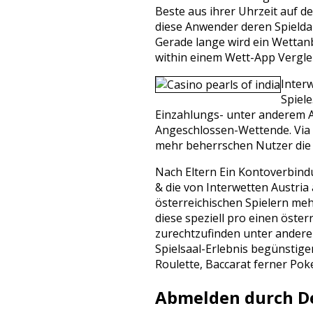
Beste aus ihrer Uhrzeit auf 
diese Anwender deren Spielda
Gerade lange wird ein Wettan
within einem Wett-App Verglei
Inter
Spiel
Einzahlungs- unter anderem A
Angeschlossen-Wettende. Via
mehr beherrschen Nutzer die Z
Nach Eltern Ein Kontoverbin
& die von Interwetten Austria
österreichischen Spielern meh
diese speziell pro einen öste
zurechtzufinden unter anderem
Spielsaal-Erlebnis begünstige
Roulette, Baccarat ferner Poke
Abmelden durch D