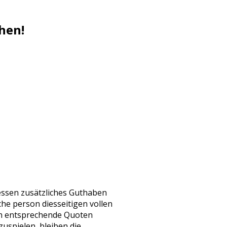
hen!
essen zusätzliches Guthaben
he person diesseitigen vollen
ach entsprechende Quoten
zuspielen, bleiben die