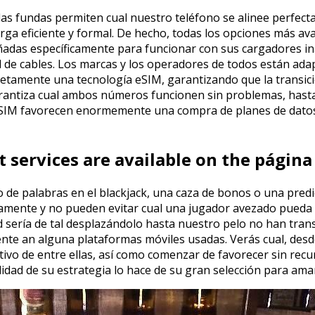
as fundas permiten cual nuestro teléfono se alinee perfect
arga eficiente y formal. De hecho, todas los opciones más a
ñadas específicamente para funcionar con sus cargadores i
 de cables. Los marcas y los operadores de todos están ad
etamente una tecnología eSIM, garantizando que la transició
arantiza cual ambos números funcionen sin problemas, hasta
SIM favorecen enormemente una compra de planes de datos
t services are available on the págin
o de palabras en el blackjack, una caza de bonos o una pred
iamente y no pueden evitar cual una jugador avezado pueda 
ad serí­a de tal desplazándolo hasta nuestro pelo no han tra
nte an alguna plataformas móviles usadas. Verás cual, desde
vo de entre ellas, así­ como comenzar de favorecer sin recur
dad de su estrategia lo hace de su gran selección para ama