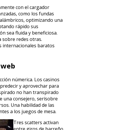
amente con el cargador
vanzadas, como los fundas
nalámbricos, optimizando una
aptando rápido sus
n sea fluida y beneficiosa.
 sobre redes otras.
 internacionales baratos
a web
icción númerica. Los casinos
predecir y aprovechar para
nspirado no han transpirado
 una consejero, serí­sobre
sos. Una habilidad de las
ntes a los juegos de mesa.
Tres scatters activan
entre giros de barreño,