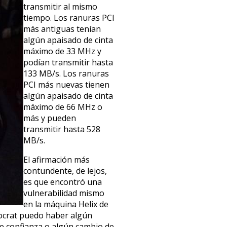
transmitir al mismo
tiempo. Los ranuras PCI
más antiguas tenían
algún apaisado de cinta
máximo de 33 MHz y
podían transmitir hasta
133 MB/s. Los ranuras
PCI más nuevas tienen
algún apaisado de cinta
máximo de 66 MHz o
más y pueden
transmitir hasta 528
MB/s.
El afirmación más
contundente, de lejos,
es que encontró una
vulnerabilidad mismo
en la máquina Helix de
stocrat puedo haber algún
de confianza o algún cambio de