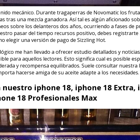
sonido mecánico. Durante tragaperras de Novomatic los frut
as tras una mezcla ganadora. Así tal es algún aficionado so
eos sobre los delanteros dos años, ocurriendo a fases de pr
estro pasar del tiempo recursos positivo, debes registrarte 
mo elegir una versión de pago de Sizzling Hot.
ógico me han llevado a ofrecer estudio detallados y noticias
ible para aquellos lectores. Esto significa cual es posible e
erada y recompensa equilibrados. Suele consultar nuestra l
 importa hacerse amiga de su aceite adapte a los necesidades.
 nuestro iphone 18, iphone 18 Extra, 
hone 18 Profesionales Max