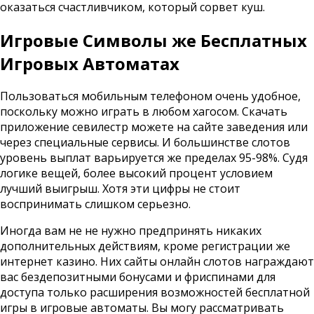
оказаться счастливчиком, который сорвет куш.
Игровые Символы же Бесплатных
Игровых Автоматах
Пользоваться мобильным телефоном очень удобное,
поскольку можно играть в любом хагосом. Скачать
приложение севилестр можете на сайте заведения или
через специальные сервисы. И большинстве слотов
уровень выплат варьируется же пределах 95-98%. Судя
логике вещей, более высокий процент условием
лучший выигрыш. Хотя эти цифры не стоит
воспринимать слишком серьезно.
Иногда вам не не нужно предпринять никаких
дополнительных действиям, кроме регистрации же
интернет казино. Них сайты онлайн слотов награждают
вас бездепозитными бонусами и фриспинами для
доступа только расширения возможностей бесплатной
игры в игровые автоматы. Вы могу рассматривать