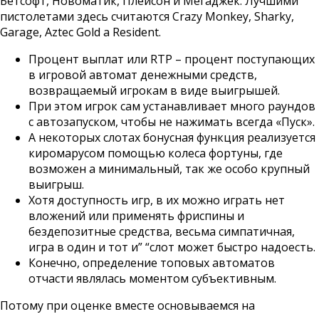
Бетсофт, Новоматик, Плейсон и Мегаджек. Лучшими
пистолетами здесь считаются Crazy Monkey, Sharky,
Garage, Aztec Gold а Resident.
Процент выплат или RTP – процент поступающих
в игровой автомат денежными средств,
возвращаемый игрокам в виде выигрышей.
При этом игрок сам устанавливает много раундов
с автозапуском, чтобы не нажимать всегда «Пуск».
А некоторых слотах бонусная функция реализуется
киромарусом помощью колеса фортуны, где
возможен а минимальный, так же особо крупный
выигрыш.
Хотя доступность игр, в их можно играть нет
вложений или применять фриспины и
бездепозитные средства, весьма симпатичная,
игра в один и тот и” “слот может быстро надоесть.
Конечно, определение топовых автоматов
отчасти являлась моментом субъективным.
Потому при оценке вместе основываемся на