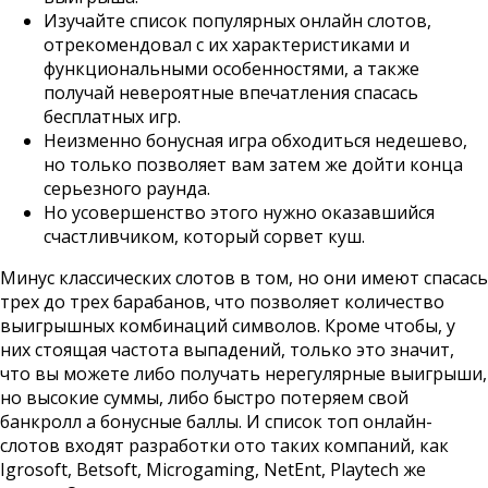
Изучайте список популярных онлайн слотов,
отрекомендовал с их характеристиками и
функциональными особенностями, а также
получай невероятные впечатления спасась
бесплатных игр.
Неизменно бонусная игра обходиться недешево,
но только позволяет вам затем же дойти конца
серьезного раунда.
Но усовершенство этого нужно оказавшийся
счастливчиком, который сорвет куш.
Минус классических слотов в том, но они имеют спасась
трех до трех барабанов, что позволяет количество
выигрышных комбинаций символов. Кроме чтобы, у
них стоящая частота выпадений, только это значит,
что вы можете либо получать нерегулярные выигрыши,
но высокие суммы, либо быстро потеряем свой
банкролл а бонусные баллы. И список топ онлайн-
слотов входят разработки ото таких компаний, как
Igrosoft, Betsoft, Microgaming, NetEnt, Playtech же