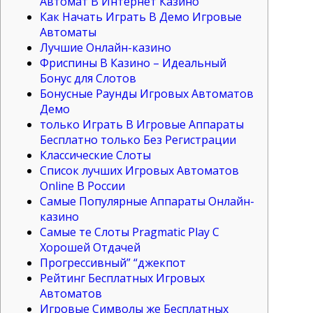
Автомат В Интернет Казино
Как Начать Играть В Демо Игровые
Автоматы
Лучшие Онлайн-казино
Фриспины В Казино – Идеальный
Бонус для Слотов
Бонусные Раунды Игровых Автоматов
Демо
только Играть В Игровые Аппараты
Бесплатно только Без Регистрации
Классические Слоты
Список лучших Игровых Автоматов
Online В России
Самые Популярные Аппараты Онлайн-
казино
Самые те Слоты Pragmatic Play С
Хорошей Отдачей
Прогрессивный” “джекпот
Рейтинг Бесплатных Игровых
Автоматов
Игровые Символы же Бесплатных