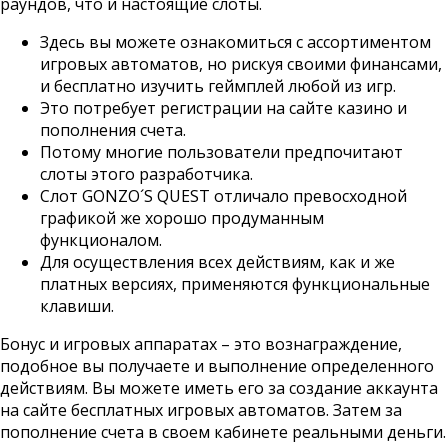
раундов, что и настоящие слоты.
Здесь вы можете ознакомиться с ассортиментом
игровых автоматов, но рискуя своими финансами,
и бесплатно изучить геймплей любой из игр.
Это потребует регистрации на сайте казино и
пополнения счета.
Потому многие пользователи предпочитают
слоты этого разработчика.
Слот GONZO´S QUEST отличало превосходной
графикой же хорошо продуманным
функционалом.
Для осуществления всех действиям, как и же
платных версиях, применяются функциональные
клавиши.
Бонус и игровых аппаратах – это вознаграждение,
подобное вы получаете и выполнение определенного
действиям. Вы можете иметь его за создание аккаунта
на сайте бесплатных игровых автоматов. Затем за
пополнение счета в своем кабинете реальными деньги.