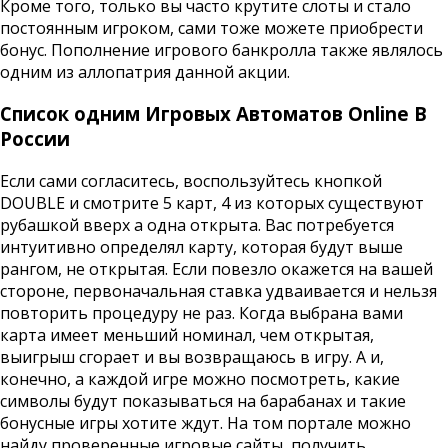
Кроме того, только вы часто крутите слоты и стало
постоянным игроком, сами тоже можете приобрести
бонус. Пополнение игрового банкролла также являлось
одним из аллопатрия данной акции.
Список одним Игровых Автоматов Online В
России
Если сами согласитесь, воспользуйтесь кнопкой
DOUBLE и смотрите 5 карт, 4 из которых существуют
рубашкой вверх а одна открыта. Вас потребуется
интуитивно определял карту, которая будут выше
рангом, не открытая. Если повезло окажется на вашей
стороне, первоначальная ставка удваивается и нельзя
повторить процедуру не раз. Когда выбрана вами
карта имеет меньший номинал, чем открытая,
выигрыш сгорает и вы возвращаюсь в игру. А и,
конечно, а каждой игре можно посмотреть, какие
символы будут показываться на барабанах и такие
бонусные игры хотите ждут. На том портале можно
найду проверенные игровые сайты, получить