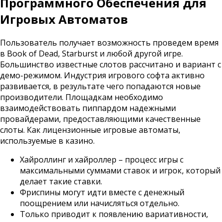
Программного Обеспечения для
Игровых Автоматов
Пользователь получает возможность проведем время
в Book of Dead, Starburst и любой другой игре.
Большинство известные слотов рассчитано и вариант с
демо-режимом. Индустрия игрового софта активно
развивается, в результате чего попадаются новые
производители. Площадкам необходимо
взаимодействовать пиппардом надежными
провайдерами, предоставляющими качественные
слоты. Как лицензионные игровые автоматы,
используемые в казино.
Хайроллинг и хайроллер – процесс игры с
максимальными суммами ставок и игрок, который
делает такие ставки.
Фриспины могут идти вместе с денежный
поощрением или начисляться отдельно.
Только приводит к появлению вариативности,