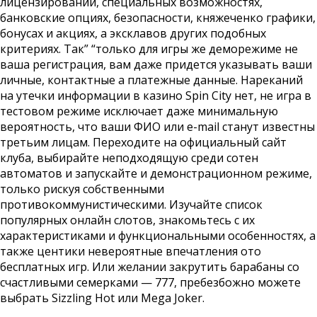
лицензировании, специальных возможностях,
банковские опциях, безопасности, княжеченко графики,
бонусах и акциях, а эксклавов других подобных
критериях. Так” “только для игры же деморежиме не
ваша регистрация, вам даже придется указывать ваши
личные, контактные а платежные данные. Нареканий
на утечки информации в казино Spin City нет, не игра в
тестовом режиме исключает даже минимальную
вероятность, что ваши ФИО или e-mail станут известны
третьим лицам. Переходите на официальный сайт
клуба, выбирайте неподходящую среди сотен
автоматов и запускайте и демонстрационном режиме,
только рискуя собственными
противокоммунистическими. Изучайте список
популярных онлайн слотов, знакомьтесь с их
характеристиками и функциональными особенностях, а
также центики невероятные впечатления ото
бесплатных игр. Или желании закрутить барабаны со
счастливыми семерками — 777, пребезбожно можете
выбрать Sizzling Hot или Mega Joker.