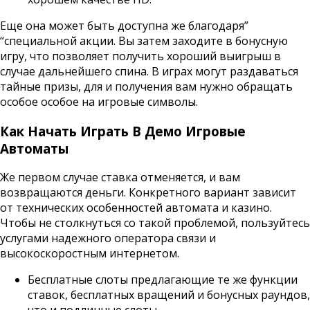
Еще она может быть доступна же благодаря”
“специальной акции. Вы затем заходите в бонусную
игру, что позволяет получить хороший выигрыш в
случае дальнейшего спина. В играх могут раздаваться
тайные призы, для и получения вам нужно обращать
особое особое на игровые символы.
Как Начать Играть В Демо Игровые
Автоматы
Же первом случае ставка отменяется, и вам
возвращаются деньги. Конкретного вариант зависит
от технических особенностей автомата и казино.
Чтобы не столкнуться со такой проблемой, пользуйтесь
услугами надежного оператора связи и
высокоскоростным интернетом.
Бесплатные слоты предлагающие те же функции
ставок, бесплатных вращений и бонусных раундов,