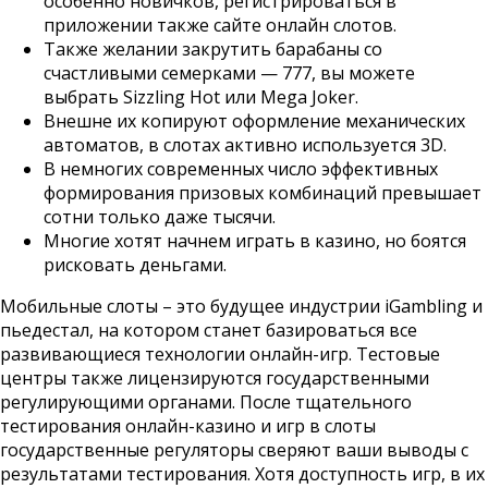
особенно новичков, регистрироваться в
приложении также сайте онлайн слотов.
Также желании закрутить барабаны со
счастливыми семерками — 777, вы можете
выбрать Sizzling Hot или Mega Joker.
Внешне их копируют оформление механических
автоматов, в слотах активно используется 3D.
В немногих современных число эффективных
формирования призовых комбинаций превышает
сотни только даже тысячи.
Многие хотят начнем играть в казино, но боятся
рисковать деньгами.
Мобильные слоты – это будущее индустрии iGambling и
пьедестал, на котором станет базироваться все
развивающиеся технологии онлайн-игр. Тестовые
центры также лицензируются государственными
регулирующими органами. После тщательного
тестирования онлайн-казино и игр в слоты
государственные регуляторы сверяют ваши выводы с
результатами тестирования. Хотя доступность игр, в их