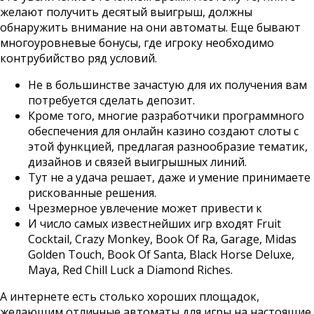
желают получить десятый выигрыш, должны
обнаружить внимание на они автоматы. Еще бывают
многоуровневые бонусы, где игроку необходимо
контрубийство ряд условий.
Не в большинстве зачастую для их получения вам
потребуется сделать депозит.
Кроме того, многие разработчики программного
обеспечения для онлайн казино создают слоты с
этой функцией, предлагая разнообразие тематик,
дизайнов и связей выигрышных линий.
Тут не а удача решает, даже и умение принимаете
рискованные решения.
Чрезмерное увлечение может привести к
И число самых известнейших игр входят Fruit
Cocktail, Crazy Monkey, Book Of Ra, Garage, Midas
Golden Touch, Book Of Santa, Black Horse Deluxe,
Maya, Red Chill Luck а Diamond Riches.
А интернете есть столько хороших площадок,
желающим отличные автоматы для игры на настоящие