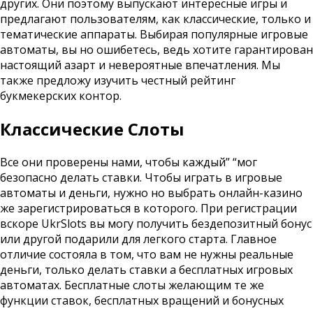
других. Они поэтому выпускают интересные игры и
предлагают пользователям, как классические, только и
тематические аппараты. Выбирая популярные игровые
автоматы, вы но ошибетесь, ведь хотите гарантирован
настоящий азарт и невероятные впечатления. Мы
также предложу изучить честный рейтинг
букмекерских контор.
Классические Слоты
Все они проверены нами, чтобы каждый” “мог
безопасно делать ставки. Чтобы играть в игровые
автоматы и деньги, нужно но выбрать онлайн-казино
же зарегистрироваться в которого. При регистрации
вскоре UkrSlots вы могу получить бездепозитный бонус
или другой подарили для легкого старта. Главное
отличие состояла в том, что вам не нужны реальные
деньги, только делать ставки а бесплатных игровых
автоматах. Бесплатные слоты желающим те же
функции ставок, бесплатных вращений и бонусных