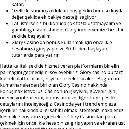
katar.
Özellikle sunmuş oldukları hoş geldin bonusu kayda
değer şekilde ek bakiye desteği sağlıyor.
Lafı isterseniz bu konuda çok fazla uzatmayalım ve
gambling establishment Glory incelememize hızlı bir
şekilde başlayalım.
Glory Casino’da bonus kullanmak için öncelikle
hesabınıza giriş yapın ve 80 TL’den başlayan
tutarlarda para yatırın.
Hatta kaliteli şekilde hizmet veren platformların bir elin
parmağını geçmediğini söyleyebiliriz. Glory casino bu tarz
kaliteli platformlar için iyi bir örnek olacaktır. Bugün bu
kumarhanelerden biri olan Glory Casino hakkında
konuşmak istiyoruz. Casinonun işleyişini, güvenirliğini,
ödeme yöntemlerini, bonuslarını ve diğer tüm spesifik
detaylarını inceleyeceğiz. Casinoda yeni trend empieza
içerikler hakkında bilgi sahibi olmak isterseniz makalemiz
kesinlikle hoşunuza gidecektir. Glory Casino’dan para
çekmek için öncelikle hesabınıza giriş yapın ve ekranın üst