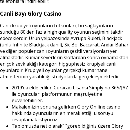
telefonlara indirilebilir.
Canli Bayi̇ Glory Casino
Canlı krupiyeli oyunların tutkunları, bu sağlayıcıların
sunduğu 80’den fazla high quality oyunun seçimini takdir
edeceklerdir. Ürün yelpazesinde Avrupa Ruleti, Blackjack
(ünlü Infinite Blackjack dahil), Sic Bo, Baccarat, Andar Bahar
ve diğer popüler canlı oyunların çeşitli versiyonları yer
almaktadır. Kumar severlerin slotlardan sonra oynamaktan
en çok zevk aldığı kategori hiç şüphesiz krupiyeli canlı
oyunlardır. Krupiyeli oyunlar gerçekçi kumarhane
atmosferinin yaratıldığı stüdyolarda gerçekleşmektedir.
2019’da elde edilen Curacao Lisansı Simply no 365/JAZ
ile oyuncular, platformunun meşruiyetine
güvenebilirler.
Makalemizin sonuna gelirken Glory On line casino
hakkında oyuncuların en merak ettiği u soruyu
cevaplamak istiyoruz.
Tablomuzda net olarak” “görebildiğiniz üzere Glory