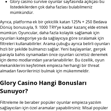
Glory casino survive oyunlar sayfasında açıkçası bu
listedekilerden çok daha fazlası bulabilmeniz
mümkündür.
Ayrıca, platforma ek bir çekicilik katan 125% + 250 Bedava
Dönüş bonusuyla, 9. 1000 TRY’ye kadar kazanç elde etmek
mümkün. Oyuncular, daha fazla kolaylık sağlamak için
oyunları kategoriye ya da sağlayıcıya göre sıralamak için
filtreleri kullanabilirler. Arama çubuğu ayrıca belirli oyunları
hızlı bir şekilde bulmanızı sağlar. Yeni başlayanlar, gerçek
parayla bahis oynamadan önce oyunları ücretsiz denemek
için demo modlarından yararlanabilirler. Bu özellik, oyun
mekaniklerini keşfetmek empieza herhangi bir threat
almadan favorilerinizi bulmak için mükemmeldir.
Glory Casino Hangi Bonusları
Sunuyor?
Filtreleme ile beraber popüler oyunlar empieza yazılım
sağlayıcıları için özel aramalar yapabilirsiniz. Misal popüler