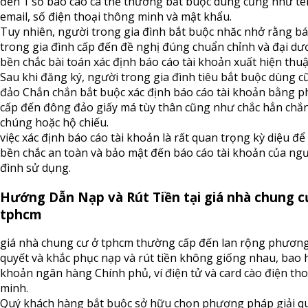
đến 1 số báo cáo cá thể thường bắt buộc dùng cũng như tê
email, số điện thoại thông minh và mật khẩu.
Tuy nhiên, người trong gia đình bắt buộc nhăc nhở rằng b
trong gia đình cấp đến đề nghị đúng chuẩn chỉnh và đại dư
bền chắc bài toán xác định báo cáo tài khoản xuất hiện thuận
Sau khi đăng ký, người trong gia đình tiêu bắt buộc dùng 
đảo Chắn chắn bắt buộc xác định báo cáo tài khoản bằng 
cấp đến đông đảo giấy má tùy thân cũng như chắc hẳn chắ
chúng hoặc hộ chiếu.
việc xác định báo cáo tài khoản là rất quan trọng kỳ diệu để
bền chắc an toàn và bảo mật đến báo cáo tài khoản của ngư
đình sử dụng.
Hướng Dẫn Nạp và Rút Tiền tại giá nhà chung c
tphcm
giá nhà chung cư ở tphcm thường cấp đến lan rộng phương
quyết và khắc phục nạp và rút tiền không giống nhau, bao
khoản ngân hàng Chính phủ, ví điện tử và card cào điện th
minh.
Quý khách hàng bắt buộc sở hữu chọn phương pháp giải qu