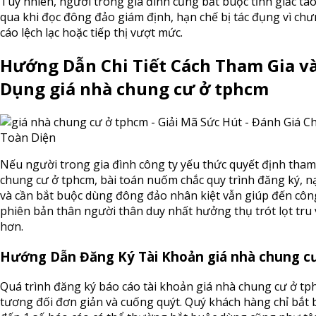
Tuy nhiên, người trong gia đình cũng bắt buộc tỉnh giấc tá
qua khi đọc đông đảo giám định, hạn chế bị tác đụng vì ch
cáo lệch lạc hoặc tiếp thị vượt mức.
Hướng Dẫn Chi Tiết Cách Tham Gia v
Dụng giá nhà chung cư ở tphcm
Nếu người trong gia đình công ty yếu thức quyết định tham
chung cư ở tphcm, bài toán nuốm chắc quy trình đăng ký, nạ
và cần bắt buộc dùng đông đảo nhân kiệt vẫn giúp đến côn
phiên bản thân người thân duy nhất hưởng thụ trót lọt tru 
hơn.
Hướng Dẫn Đăng Ký Tài Khoản giá nhà chung c
Quá trình đăng ký báo cáo tài khoản giá nhà chung cư ở t
tương đối đơn giản và cuống quýt. Quý khách hàng chỉ bắt 