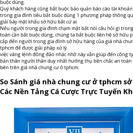
buộc dùng.
Quý khách hàng cũng bắt buộc bảo quản báo cáo tài khoản
trong gia đình tiêu bắt buộc dùng 1 phương pháp thông q
giải bày mật khẩu sở hữu bất cứ ai.
Nếu người trong gia đình chạm mặt bất nói câu hỏi gì tron
toán cần bắt buộc dùng, chúng ta bắt buộc liên hệ sở hữu 
cấp đến người trong gia đình sở hữu hàng của giá nhà chu
tphcm để được giải pháp xử lý.
việc vâng lệnh đông đảo nhăc nhở này vẫn giúp đến công t
bản thân người thân duy nhất hưởng thụ bền chắc an toàn
bên trên giá nhà chung cư ở tphcm.
So Sánh giá nhà chung cư ở tphcm s
Các Nền Tảng Cá Cược Trực Tuyến Kh