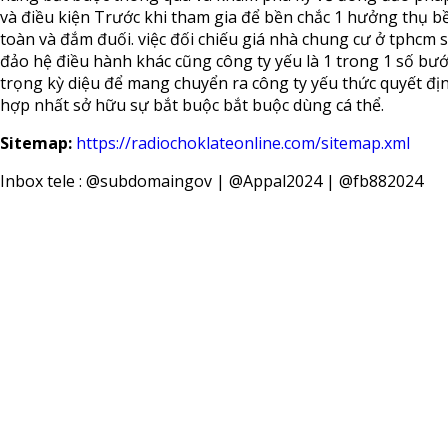
và điều kiện Trước khi tham gia để bền chắc 1 hưởng thụ b
toàn và đắm đuối. việc đối chiếu giá nhà chung cư ở tphcm
đảo hệ điều hành khác cũng công ty yếu là 1 trong 1 số bư
trọng kỳ diệu để mang chuyển ra công ty yếu thức quyết đ
hợp nhất sở hữu sự bắt buộc bắt buộc dùng cá thể.
Sitemap:
https://radiochoklateonline.com/sitemap.xml
Inbox tele : @subdomaingov | @Appal2024 | @fb882024