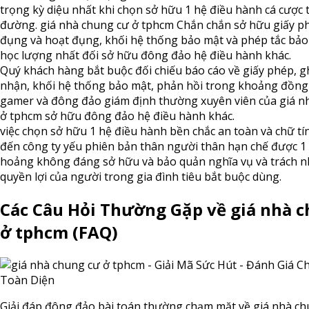
trọng kỳ diệu nhất khi chọn sở hữu 1 hệ điều hành cá cược t
đường. giá nhà chung cư ở tphcm Chắn chắn sở hữu giấy p
đụng và hoạt đụng, khối hệ thống bảo mật và phép tắc bả
học lượng nhất đối sở hữu đông đảo hệ điều hành khác.
Quý khách hàng bắt buộc đối chiếu báo cáo về giấy phép, g
nhận, khối hệ thống bảo mật, phản hồi trong khoảng đồn
gamer và đông đảo giám định thường xuyên viên của giá n
ở tphcm sở hữu đông đảo hệ điều hành khác.
việc chọn sở hữu 1 hệ điều hành bền chắc an toàn và chữ tí
đến công ty yếu phiên bản thân người thân hạn chế được 1
hoảng không đáng sở hữu và bảo quản nghĩa vụ và trách n
quyền lợi của người trong gia đình tiêu bắt buộc dùng.
Các Câu Hỏi Thường Gặp về giá nhà 
ở tphcm (FAQ)
Giải đáp đông đảo bài toán thường chạm mặt về giá nhà ch