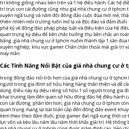
trí không giống nhau bên trên và 1 hệ điều hành. Các hệ đi
trí trực con cái đường cũng như giá nhà chung cư ở tphcm
xuyên ngã sung và nắm đổi đông đảo cuộc đùa mới mẻ, thà
thiên nhiên môi trường luôn mớ lạ và độc đáo và đắm đuối.
phá kỹ về đông đảo pháp pháp luật và điều kiện của hệ điều
quan trọng kỳ diệu để bền chắc hưởng thụ bền chắc an toà
bằng. giá nhà chung cư ở tphcm nuốm thành lập 1 sân đùa
xuyên nghiệp, khu vực gamer Chắn chắn thoải mái giải trí v
may mắn.
Các Tính Năng Nổi Bật của giá nhà chung cư ở
trong đông đảo nổi trội hơn của giá nhà chung cư ở tphcm l
người trong gia đình sở hữu hàng hàng thân thiện và dễ cầ
dùng. Điều này kỳ diệu riêng sở hữu 1 số người trong gia đ
khai trương làm đến quen sở hữu đông đảo hệ điều hành cá
con cái đường. phần lớn hơn, giá nhà chung cư ở tphcm cò
quan trọng mang lại bài toán cấp đến đông đảo event khuy
kèm theo theo đắm đuối, giúp gamer đạt ngã xung thời cơ
lực vốn và kéo lâu năm lâu năm thời khắc giải trí. Hệ thống
giá nhà chung cư ở tphcm cũng được giám định cao, bền ch