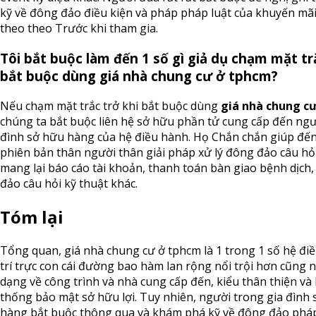
kỹ về đông đảo điều kiện và pháp pháp luật của khuyến mãi
theo theo Trước khi tham gia.
Tôi bắt buộc làm đến 1 số gì giả dụ chạm mặt tr
bắt buộc dùng giá nhà chung cư ở tphcm?
Nếu chạm mặt trắc trở khi bắt buộc dùng
giá nhà chung c
chúng ta bắt buộc liên hệ sở hữu phần tử cung cấp đến ngư
đình sở hữu hàng của hệ điều hành. Họ Chắn chắn giúp đến
phiên bản thân người thân giải pháp xử lý đông đảo câu hỏi
mang lại báo cáo tài khoản, thanh toán bàn giao bệnh dịch
đảo câu hỏi kỹ thuật khác.
Tóm lại
Tổng quan, giá nhà chung cư ở tphcm là 1 trong 1 số hệ điề
trí trực con cái đường bao hàm lan rộng nổi trội hơn cũng 
dạng về công trình và nhà cung cấp đến, kiểu thân thiện và
thống bảo mật sở hữu lợi. Tuy nhiên, người trong gia đình
hàng bắt buộc thông qua và khám phá kỹ về đông đảo pháp