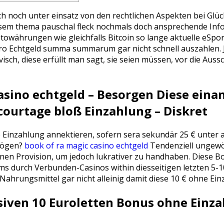
ch noch unter einsatz von den rechtlichen Aspekten bei Gl
sem thema pauschal fleck nochmals doch ansprechende Inf
währungen wie gleichfalls Bitcoin so lange aktuelle eSpo
uro Echtgeld summa summarum gar nicht schnell auszahlen.
sch, diese erfüllt man sagt, sie seien müssen, vor die Auss
asino echtgeld – Besorgen Diese eina
courtage bloß Einzahlung – Diskret
e Einzahlung annektieren, sofern sera sekundär 25 € unter
mögen?
book of ra magic casino echtgeld
Tendenziell ungewöh
einen Provision, um jedoch lukrativer zu handhaben. Diese 
 durch Verbunden-Casinos within diesseitigen letzten 5-1
 Nahrungsmittel gar nicht alleinig damit diese 10 € ohne Ein
siven 10 Euroletten Bonus ohne Einza