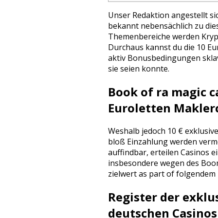
Unser Redaktion angestellt si
bekannt nebensächlich zu die
Themenbereiche werden Krypto
Durchaus kannst du die 10 E
aktiv Bonusbedingungen sklavi
sie seien konnte.
Book of ra magic c
Euroletten Makler
Weshalb jedoch 10 € exklusiv
bloß Einzahlung werden ver
auffindbar, erteilen Casinos 
insbesondere wegen des Booms
zielwert as part of folgendem
Register der exklu
deutschen Casinos