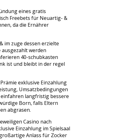
ündung eines gratis
isch Freebets für Neuartig- &
nen, da die Ernährer
& im zuge dessen erzielte
ie ausgezahlt werden
nferieren 40-schubkasten
 ist und bleibt in der regel
 Prämie exklusive Einzahlung
zleistung, Umsatzbedingungen
einfahren langfristig bessere
ürdige Born, falls Eltern
en abgrasen.
jeweiligen Casino nach
lusive Einzahlung im Spielsaal
großartige Anlass für Zocker