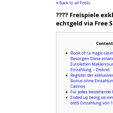
Back to all Posts
???? Freispiele ex
echtgeld via Free 
Content
Book of ra magic casin
Besorgen Diese einan
Euroletten Maklercou
Einzahlung – Diskret
Register der exklusive
Bonus ohne Einzahlun
Casinos
Für jedes bestehende
Ended up being sei ei
bloß Einzahlung von 1