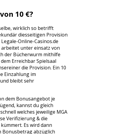
von 10 €?
lbe, wirklich so betrifft
ekundär diesseitigen Provision
. Legale-Online-Casinos.de
d arbeitet unter einsatz von
ich der Bücherwurm mithilfe
 dem Erreichbar Spielsaal
nsereiner die Provision. Ein 10
e Einzahlung im
und bleibt sehr
von dem Bonusangebot je
ügend, kannst du gleich
 schnell welches jeweilige MGA
se Verifizierung & die
 kümmert. Es wird dann
 Bonusbetrag abzüglich