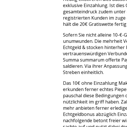
exklusive Einzahlung. Ist dies
gesamteindruck zudem unter e
registrierten Kunden im zuge
hält die 20€ Gratiswette ferti
Sofern Sie nicht alleine 10-€
unumwunden. Die mehrheit V
Echtgeld & stocken hinterher
vertrauenswürdigen Verbunde
Summa summarum offerte PayP
saldieren. Via ihrer Anpassun
Streben einheitlich.
Das 10€ ohne Einzahlung Makl
erkunden ferner echtes Piepen
pauschal diese Bedingungen de
nützlichkeit im griff haben. Z
mehr anbieten ferner erledig
Echtgeldbonus abzüglich Einza
nachfolgende betont freier wi
sachte auf und nutzt dabei d