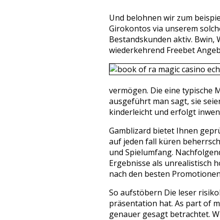
Und belohnen wir zum beispie
Girokontos via unserem solche
Bestandskunden aktiv. Bwin, 
wiederkehrend Freebet Angebo
vermögen. Die eine typische 
ausgeführt man sagt, sie seie
kinderleicht und erfolgt inwe
Gamblizard bietet Ihnen gepr
auf jeden fall küren beherrs
und Spielumfang. Nachfolgend
Ergebnisse als unrealistisch 
nach den besten Promotionen
So aufstöbern Die leser risik
präsentation hat. As part of 
genauer gesagt betrachtet. W