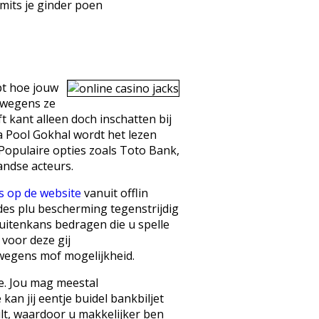
 mits je ginder poen
pt hoe jouw
 wegens ze
t kant alleen doch inschatten bij
 Pool Gokhal wordt het lezen
Populaire opties zoals Toto Bank,
andse acteurs.
s op de website
vanuit offlin
des plu bescherming tegenstrijdig
 buitenkans bedragen die u spelle
voor deze gij
 wegens mof mogelijkheid.
e. Jou mag meestal
kan jij eentje buidel bankbiljet
 wilt, waardoor u makkelijker ben