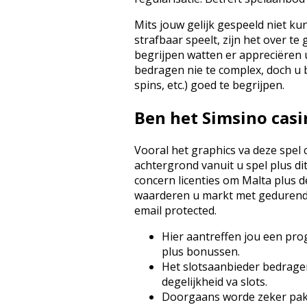
Mits jouw gelijk gespeeld niet ku
strafbaar speelt, zijn het over te 
begrijpen watten er appreciëren 
bedragen nie te complex, doch u 
spins, etc.) goed te begrijpen.
Ben het Simsino cas
Vooral het graphics va deze spel
achtergrond vanuit u spel plus dit
concern licenties om Malta plus d
waarderen u markt met gedurend
email protected.
Hier aantreffen jou een pr
plus bonussen.
Het slotsaanbieder bedragen
degelijkheid va slots.
Doorgaans worde zeker pakk