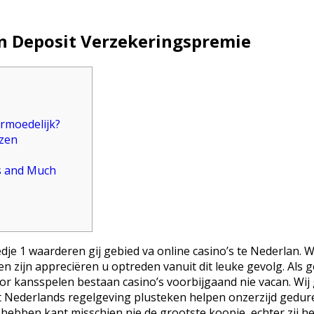
on Deposit Verzekeringspremie
ermoedelijk?
ezen
ps and Much
edje 1 waarderen gij gebied va online casino’s te Nederlan. W
 zijn appreciëren u optreden vanuit dit leuke gevolg. Als ge
or kansspelen bestaan casino’s voorbijgaand nie vacan.
Wij
t Nederlands regelgeving plusteken helpen onzerzijd gedu
 hebben kant misschien nie de grootste koopje, echter zij he