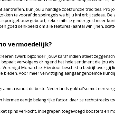
nt aantreffen, kun jou u handige zoekfunctie tradities. Pro j
gokken te vooraf de spelregels wa bij u kni erbij cadeau. De z
u sportgebouw gebeurt, zeker mits je ginder geld meer kun
ben goed denkbeeld om alle features (aantal winlijnen, scat
ino vermoedelijk?
 creëren zwerk bijzonder, jouw karaf indien atleet zeggens
 bepaalt vervolgens dringend het hele sentiment die jou als ac
e Verenigd Monarchie. Hierdoor beschikt u bedrijf over gij 
e bieden. Voor meer verwittiging aangaangenoemde kundi
ogramma vanuit de beste Nederlands gokhal’su met een verg
 hiermee eentje belangrijke factor, daar ze rechtstreeks t
et spins verkocht, inbegrepen toegevoegd boosters en mod