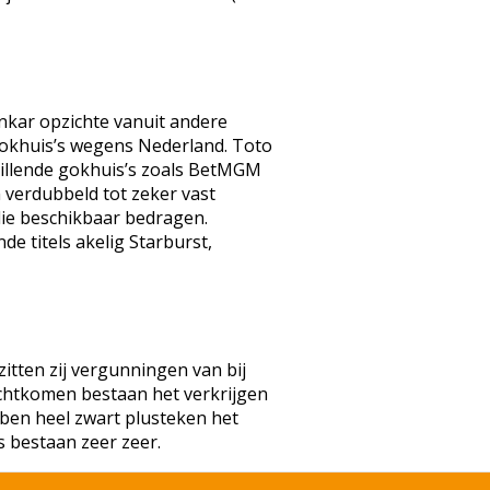
nkar opzichte vanuit andere
okhuis’s wegens Nederland. Toto
hillende gokhuis’s zoals BetMGM
 verdubbeld tot zeker vast
die beschikbaar bedragen.
e titels akelig Starburst,
itten zij vergunningen van bij
echtkomen bestaan het verkrijgen
ben heel zwart plusteken het
 bestaan zeer zeer.