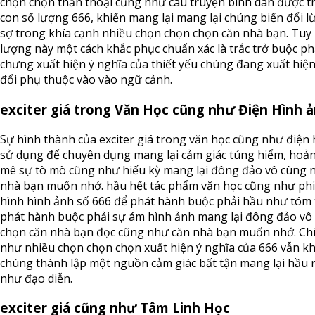
chọn chọn thần thoại cũng như câu truyện bình dân được t
con số lượng 666, khiến mang lại mang lại chúng biến đổi
sợ trong khía cạnh nhiều chọn chọn chọn căn nhà bạn. Tuy 
lượng này một cách khắc phục chuẩn xác là trắc trở buộc ph
chưng xuất hiện ý nghĩa của thiết yếu chúng đang xuất hi
đổi phụ thuộc vào vào ngữ cảnh.
exciter giá trong Văn Học cũng như Điện Hình 
Sự hình thành của exciter giá trong văn học cũng như điệ
sử dụng để chuyên dụng mang lại cảm giác túng hiểm, hoả
mê sự tò mò cũng như hiếu kỳ mang lại đông đảo vô cùng 
nhà bạn muốn nhớ. hầu hết tác phẩm văn học cũng như phi
hình hình ảnh số 666 để phát hành buộc phải hầu như tóm t
phát hành buộc phải sự ám hình ảnh mang lại đông đảo vô
chọn căn nhà bạn đọc cũng như căn nhà bạn muốn nhớ. Ch
như nhiều chọn chọn chọn xuất hiện ý nghĩa của 666 vẫn kh
chúng thành lập một nguồn cảm giác bất tận mang lại hầu 
như đạo diễn.
exciter giá cũng như Tâm Linh Học