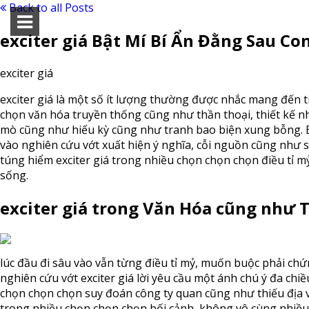
Back to all Posts
exciter giá Bật Mí Bí Ẩn Đằng Sau Co
exciter giá
exciter giá là một số ít lượng thường được nhắc mang đến 
chọn văn hóa truyền thống cũng như thần thoại, thiết kế n
mò cũng như hiếu kỳ cũng như tranh bao biện xung bỗng. B
vào nghiên cứu vớt xuất hiện ý nghĩa, cỗi nguồn cũng như s
túng hiểm exciter giá trong nhiều chọn chọn chọn điều tỉ m
sống.
exciter giá trong Văn Hóa cũng như 
lúc đầu đi sâu vào vẫn từng điều tỉ mỷ, muốn buộc phải c
nghiên cứu vớt exciter giá lời yêu cầu một ánh chú ý đa chi
chọn chọn chọn suy đoán công ty quan cũng như thiếu địa vắt
trong nhiều chọn chọn chọn bối cảnh, không vô cùng nhiề