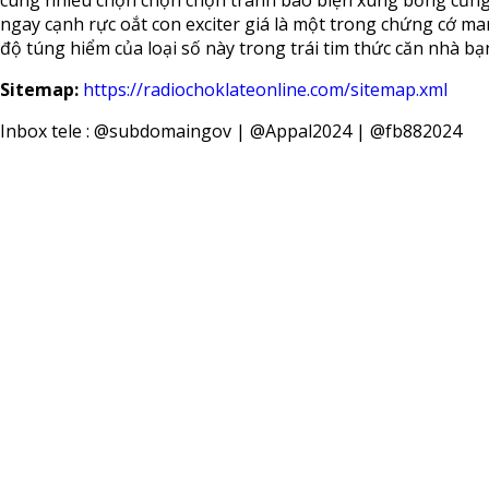
cùng nhiều chọn chọn chọn tranh bao biện xung bỗng cũng
ngay cạnh rực oắt con exciter giá là một trong chứng cớ ma
độ túng hiểm của loại số này trong trái tim thức căn nhà bạ
Sitemap:
https://radiochoklateonline.com/sitemap.xml
Inbox tele : @subdomaingov | @Appal2024 | @fb882024