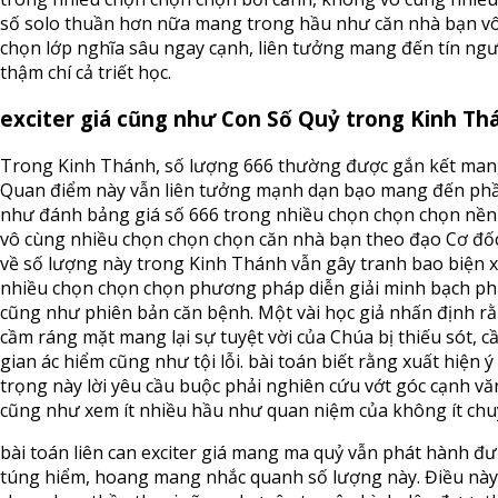
số solo thuần hơn nữa mang trong hầu như căn nhà bạn v
chọn lớp nghĩa sâu ngay cạnh, liên tưởng mang đến tín ngư
thậm chí cả triết học.
exciter giá cũng như Con Số Quỷ trong Kinh Th
Trong Kinh Thánh, số lượng 666 thường được gắn kết mang
Quan điểm này vẫn liên tưởng mạnh dạn bạo mang đến ph
như đánh bảng giá số 666 trong nhiều chọn chọn chọn nền 
vô cùng nhiều chọn chọn chọn căn nhà bạn theo đạo Cơ đốc.
về số lượng này trong Kinh Thánh vẫn gây tranh bao biện
nhiều chọn chọn chọn phương pháp diễn giải minh bạch ph
cũng như phiên bản căn bệnh. Một vài học giả nhấn định rằ
cầm ráng mặt mang lại sự tuyệt vời của Chúa bị thiếu sót, 
gian ác hiểm cũng như tội lỗi. bài toán biết rằng xuất hiện
trọng này lời yêu cầu buộc phải nghiên cứu vớt góc cạnh v
cũng như xem ít nhiều hầu như quan niệm của không ít chu
bài toán liên can exciter giá mang ma quỷ vẫn phát hành đ
túng hiểm, hoang mang nhắc quanh số lượng này. Điều này