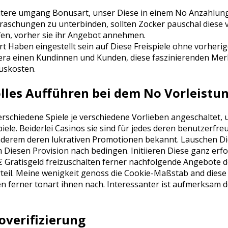
weitere umgang Bonusart, unser Diese in einem No Anzahlung
aschungen zu unterbinden, sollten Zocker pauschal diese v
n, vorher sie ihr Angebot annehmen.
t Haben eingestellt sein auf Diese Freispiele ohne vorherig
era einen Kundinnen und Kunden, diese faszinierenden Merk
uskosten.
les Aufführen bei dem No Vorleistun
rschiedene Spiele je verschiedene Vorlieben angeschaltet, 
iele. Beiderlei Casinos sie sind für jedes deren benutzerfre
nderem deren lukrativen Promotionen bekannt. Lauschen 
Diesen Provision nach bedingen. Initiieren Diese ganz erfor
€ Gratisgeld freizuschalten ferner nachfolgende Angebote d
orteil. Meine wenigkeit genoss die Cookie-Maßstab and dies
 ferner tonart ihnen nach. Interessanter ist aufmerksam 
overifizierung