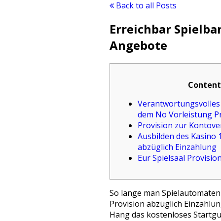
Back to all Posts
Erreichbar Spielb
Angebote
Content
Verantwortungsvolles
dem No Vorleistung P
Provision zur Kontover
Ausbilden des Kasino 
abzüglich Einzahlung
Eur Spielsaal Provisi
So lange man Spielautomaten f
Provision abzüglich Einzahlung
Hang das kostenloses Startg