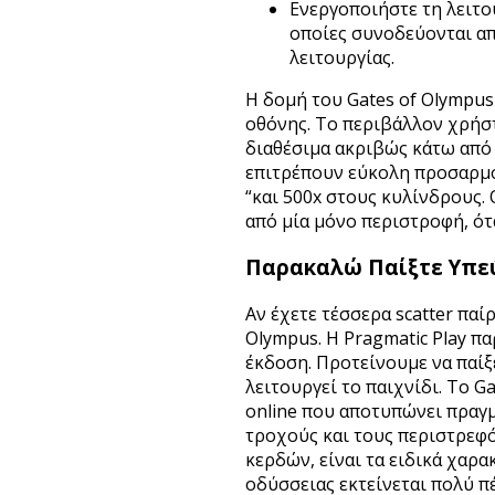
Ενεργοποιήστε τη λειτο
οποίες συνοδεύονται απ
λειτουργίας.
Η δομή του Gates of Olympus
οθόνης. Το περιβάλλον χρήστ
διαθέσιμα ακριβώς κάτω από 
επιτρέπουν εύκολη προσαρμογ
“και 500x στους κυλίνδρους.
από μία μόνο περιστροφή, ότ
Παρακαλώ Παίξτε Υπε
Αν έχετε τέσσερα scatter παίρ
Olympus. Η Pragmatic Play π
έκδοση. Προτείνουμε να παίξ
λειτουργεί το παιχνίδι. Το G
online που αποτυπώνει πραγμα
τροχούς και τους περιστρεφ
κερδών, είναι τα ειδικά χαρα
οδύσσειας εκτείνεται πολύ πέ