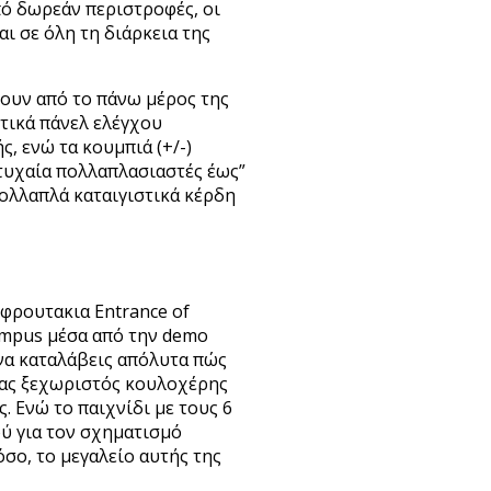
πό δωρεάν περιστροφές, οι
ι σε όλη τη διάρκεια της
τουν από το πάνω μέρος της
ντικά πάνελ ελέγχου
, ενώ τα κουμπιά (+/-)
τυχαία πολλαπλασιαστές έως”
ολλαπλά καταιγιστικά κέρδη
ε φρουτακια Entrance of
lympus μέσα από την demo
 να καταλάβεις απόλυτα πώς
 ένας ξεχωριστός κουλοχέρης
. Ενώ το παιχνίδι με τους 6
ύ για τον σχηματισμό
όσο, το μεγαλείο αυτής της