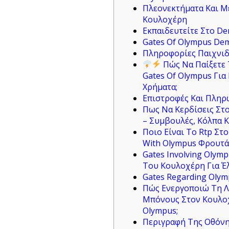
Πλεονεκτήματα Και Μ
Κουλοχέρη
Εκπαιδευτείτε Στο D
Gates Of Olympus De
Πληροφορίες Παιχνιδ
Πώς Να Παίξετε
Gates Of Olympus Για
Χρήματα;
Επιστροφές Και Πληρ
Πως Να Κερδίσεις Στο
– Συμβουλές, Κόλπα Κ
Ποιο Είναι Το Rtp Στο
With Olympus Φρουτά
Gates Involving Olym
Του Κουλοχέρη Για Έ
Gates Regarding Oly
Πώς Ενεργοποιώ Τη Λ
Μπόνους Στον Κουλοχ
Olympus;
Περιγραφή Της Οθόνη