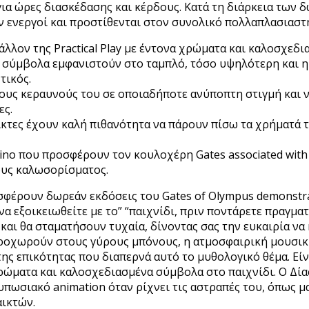
 για ώρες διασκέδασης και κέρδους. Κατά τη διάρκεια των 
 ενεργοί και προστίθενται στον συνολικό πολλαπλασιαστ
άλλον της Practical Play με έντονα χρώματα και καλοσχεδ
σύμβολα εμφανιστούν στο ταμπλό, τόσο υψηλότερη και η 
τικός.
 τους κεραυνούς του σε οποιαδήποτε ανύποπτη στιγμή και 
ες.
αίκτες έχουν καλή πιθανότητα να πάρουν πίσω τα χρήματά 
casino που προσφέρουν τον κουλοχέρη Gates associated wit
υς καλωσορίσματος.
σφέρουν δωρεάν εκδόσεις του Gates of Olympus demonstra
 να εξοικειωθείτε με το” “παιχνίδι, πριν ποντάρετε πραγμα
και θα σταματήσουν τυχαία, δίνοντας σας την ευκαιρία να
προχωρούν στους γύρους μπόνους, η ατμοσφαιρική μουσι
ης επικότητας που διαπερνά αυτό το μυθολογικό θέμα. Εί
χρώματα και καλοσχεδιασμένα σύμβολα στο παιχνίδι. Ο Δία
τυπωσιακό animation όταν ρίχνει τις αστραπές του, όπως μ
αικτών.