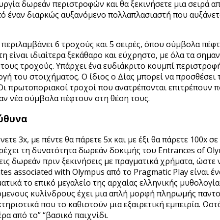
υργία δωρεάν περιστροφών και θα ξεκινήσετε μια σειρά α
ό έναν διαρκώς αυξανόμενο πολλαπλασιαστή που αυξάνετα
 περιλαμβάνει 6 τροχούς και 5 σειρές, όπου σύμβολα πέφ
η είναι ιδιαίτερα ξεκάθαρο και εύχρηστο, με όλα τα σημα
τους τροχούς. Υπάρχει ένα ευδιάκριτο κουμπί περιστροφής
ή του στοιχήματος. Ο ίδιος ο Δίας μπορεί να προσθέσει 
 Οι πρωτοποριακοί τροχοί που ανατρέπονται επιτρέπουν π
αν νέα σύμβολα πέφτουν στη θέση τους.
ύθυνα
νετε 3x, με πέντε θα πάρετε 5x και με έξι θα πάρετε 100x σ
αρέχει τη δυνατότητα δωρεάν δοκιμής του Entrances of O
εις δωρεάν πριν ξεκινήσεις με πραγματικά χρήματα, ώστε
ates associated with Olympus από το Pragmatic Play είναι
τικά το επικό μεγαλείο της αρχαίας ελληνικής μυθολογίας
όμενους κυλίνδρους έχει μια απλή μορφή πληρωμής παντο
κτηριστικά που το καθιστούν μια εξαιρετική εμπειρία. Ωστ
ρα από το” “βασικό παιχνίδι.