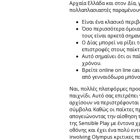
Αρχαία Ελλάδα και στον Δία,
πολλαπλασιαστές παραμένουν
Είναι ένα κλασικό περιβ
Όσο περισσότερα όμοια 
τους είναι αρκετά σημαν
Ο Δίας μπορεί να ρίξει
επιστροφές στους παίκτ
Αυτό σημαίνει ότι οι π
χρόνου.
Βρείτε online on line 
από γενναιόδωρα μπόνο
Ναι, πολλές πλατφόρμες προ
παιχνίδι. Αυτό σας επιτρέπει
αρχίσουν να περιστρέφονται 
σύμβολα. Καθώς οι παίκτες 
απογειώνοντας την αίσθηση τ
της Sensible Play με έντονα 
οθόνης και έχει ένα πολύ εν
involving Olympus κριτικες π