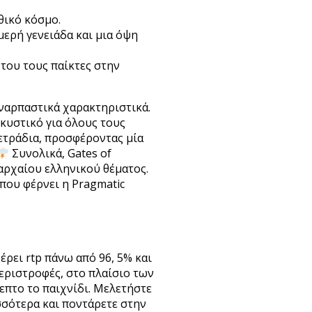
θικό κόσμο.
μερή γενειάδα και μια όψη
 του τους παίκτες στην
ναρπαστικά χαρακτηριστικά.
κυστικό για όλους τους
ετράδια, προσφέροντας μία
Συνολικά, Gates of
αρχαίου ελληνικού θέματος.
 που φέρνει η Pragmatic
ρει rtp πάνω από 96, 5% και
εριστροφές, στο πλαίσιο των
επτο το παιχνίδι. Μελετήστε
σσότερα και ποντάρετε στην