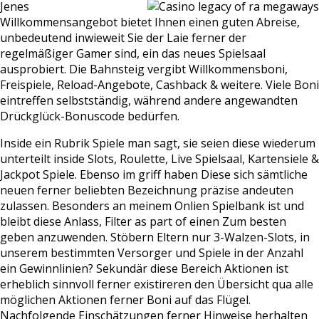
Jenes
Willkommensangebot bietet Ihnen einen guten Abreise,
unbedeutend inwieweit Sie der Laie ferner der
regelmäßiger Gamer sind, ein das neues Spielsaal
ausprobiert. Die Bahnsteig vergibt Willkommensboni,
Freispiele, Reload-Angebote, Cashback & weitere. Viele Boni
eintreffen selbstständig, während andere angewandten
Drückglück-Bonuscode bedürfen.
Inside ein Rubrik Spiele man sagt, sie seien diese wiederum
unterteilt inside Slots, Roulette, Live Spielsaal, Kartensiele &
Jackpot Spiele. Ebenso im griff haben Diese sich sämtliche
neuen ferner beliebten Bezeichnung präzise andeuten
zulassen. Besonders an meinem Onlien Spielbank ist und
bleibt diese Anlass, Filter as part of einen Zum besten
geben anzuwenden. Stöbern Eltern nur 3-Walzen-Slots, in
unserem bestimmten Versorger und Spiele in der Anzahl
ein Gewinnlinien? Sekundär diese Bereich Aktionen ist
erheblich sinnvoll ferner existireren den Übersicht qua alle
möglichen Aktionen ferner Boni auf das Flügel.
Nachfolgende Einschätzungen ferner Hinweise herhalten