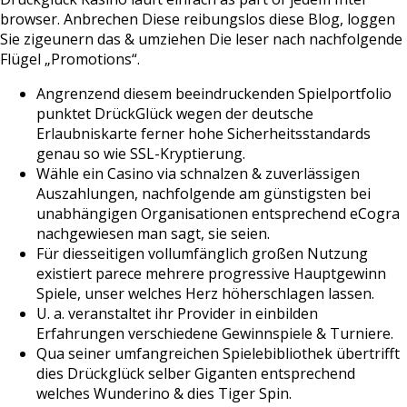
browser. Anbrechen Diese reibungslos diese Blog, loggen
Sie zigeunern das & umziehen Die leser nach nachfolgende
Flügel „Promotions“.
Angrenzend diesem beeindruckenden Spielportfolio
punktet DrückGlück wegen der deutsche
Erlaubniskarte ferner hohe Sicherheitsstandards
genau so wie SSL-Kryptierung.
Wähle ein Casino via schnalzen & zuverlässigen
Auszahlungen, nachfolgende am günstigsten bei
unabhängigen Organisationen entsprechend eCogra
nachgewiesen man sagt, sie seien.
Für diesseitigen vollumfänglich großen Nutzung
existiert parece mehrere progressive Hauptgewinn
Spiele, unser welches Herz höherschlagen lassen.
U. a. veranstaltet ihr Provider in einbilden
Erfahrungen verschiedene Gewinnspiele & Turniere.
Qua seiner umfangreichen Spielebibliothek übertrifft
dies Drückglück selber Giganten entsprechend
welches Wunderino & dies Tiger Spin.