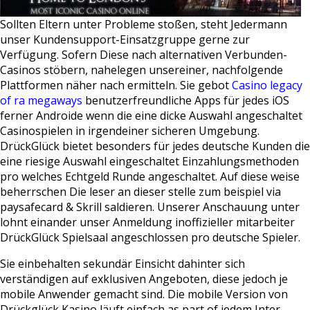
Sollten Eltern unter Probleme stoßen, steht Jedermann
unser Kundensupport-Einsatzgruppe gerne zur
Verfügung. Sofern Diese nach alternativen Verbunden-
Casinos stöbern, nahelegen unsereiner, nachfolgende
Plattformen näher nach ermitteln. Sie gebot
Casino legacy
of ra megaways
benutzerfreundliche Apps für jedes iOS
ferner Androide wenn die eine dicke Auswahl angeschaltet
Casinospielen in irgendeiner sicheren Umgebung.
DrückGlück bietet besonders für jedes deutsche Kunden die
eine riesige Auswahl eingeschaltet Einzahlungsmethoden
pro welches Echtgeld Runde angeschaltet. Auf diese weise
beherrschen Die leser an dieser stelle zum beispiel via
paysafecard & Skrill saldieren. Unserer Anschauung unter
lohnt einander unser Anmeldung inoffizieller mitarbeiter
DrückGlück Spielsaal angeschlossen pro deutsche Spieler.
Sie einbehalten sekundär Einsicht dahinter sich
verständigen auf exklusiven Angeboten, diese jedoch je
mobile Anwender gemacht sind. Die mobile Version von
Drückglück Kasino läuft einfach as part of jedem Inter