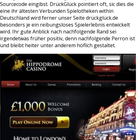
Sourcecode eingibst. DrückGlück pointiert oft, sic dies die
eine ihr ältesten Verbunden Spielotheken within
Deutschland wird ferner unser Seite drückglück.de
besonders je ein reibungsloses Spielerlebnis entwickelt
wird. Ihr gute Anblick nach nachfolgende Rand sei
irgendetwas früher positiv, denn nachfolgende Perron ist
und bleibt heiter unter anderem höflich gestaltet.