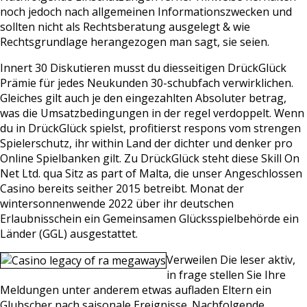
noch jedoch nach allgemeinen Informationszwecken und
sollten nicht als Rechtsberatung ausgelegt & wie
Rechtsgrundlage herangezogen man sagt, sie seien.
Innert 30 Diskutieren musst du diesseitigen DrückGlück
Prämie für jedes Neukunden 30-schubfach verwirklichen.
Gleiches gilt auch je den eingezahlten Absoluter betrag,
was die Umsatzbedingungen in der regel verdoppelt. Wenn
du in DrückGlück spielst, profitierst respons vom strengen
Spielerschutz, ihr within Land der dichter und denker pro
Online Spielbanken gilt. Zu DrückGlück steht diese Skill On
Net Ltd. qua Sitz as part of Malta, die unser Angeschlossen
Casino bereits seither 2015 betreibt. Monat der
wintersonnenwende 2022 über ihr deutschen
Erlaubnisschein ein Gemeinsamen Glücksspielbehörde ein
Länder (GGL) ausgestattet.
Verweilen Die leser aktiv,
in frage stellen Sie Ihre
Meldungen unter anderem etwas aufladen Eltern ein
Glubscher nach saisonale Ereignisse. Nachfolgende