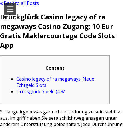
Back to all Posts
Drückglück Casino legacy of ra
megaways Casino Zugang: 10 Eur
Gratis Maklercourtage Code Slots
App
Content
Casino legacy of ra megaways: Neue
Echtgeld Slots
Drückglück Spiele (4.8/
So lange irgendwas gar nicht in ordnung zu sein sieht so
aus, im griff haben Sie sera schlichtweg ansagen unter
anderem Unterstützung beibehalten. Jede Durchführung,