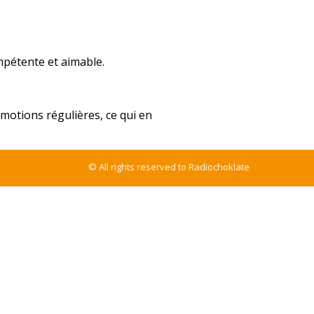
mpétente et aimable.
otions régulières, ce qui en
© All rights reserved to Radiochoklate