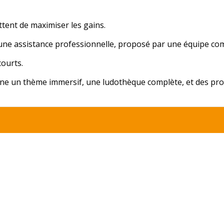
tent de maximiser les gains.
une assistance professionnelle, proposé par une équipe co
courts.
ne un thème immersif, une ludothèque complète, et des prom