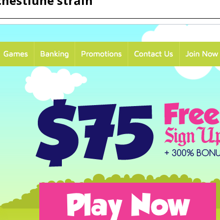
chestiune străin