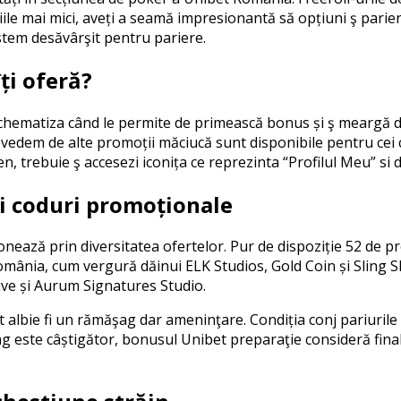
ile mai mici, aveți a seamă impresionantă să opțiuni ş parier
stem desăvârşit pentru pariere.
ți oferă?
schematiza când le permite de primească bonus și ş meargă d
vedem de alte promoții măciucă sunt disponibile pentru cei c
en, trebuie ş accesezi iconița ce reprezinta “Profilul Meu” s
ti coduri promoționale
onează prin diversitatea ofertelor. Pur de dispoziție 52 de p
mânia, cum vergură dăinui ELK Studios, Gold Coin și Sling Sh
tive și Aurum Signatures Studio.
t albie fi un rămăşag dar ameninţare. Condiția conj pariurile e
 este câștigător, bonusul Unibet preparaţie consideră finali