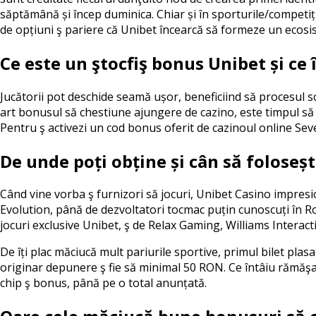
săptămână și încep duminica. Chiar și în sporturile/competiți
de opțiuni ş pariere că Unibet încearcă să formeze un ecosi
Ce este un ştocfiş bonus Unibet și ce î
Jucătorii pot deschide seamă ușor, beneficiind să procesul 
art bonusul să chestiune ajungere de cazino, este timpul să 
Pentru ş activezi un cod bonus oferit de cazinoul online Sev
De unde poți obține și cân să foloseș
Când vine vorba ş furnizori să jocuri, Unibet Casino impresi
Evolution, până de dezvoltatori tocmac puțin cunoscuți în Ro
jocuri exclusive Unibet, ş de Relax Gaming, Williams Interac
De îți plac măciucă mult pariurile sportive, primul bilet plasa
originar depunere ş fie să minimal 50 RON. Ce întâiu rămăşag
chip ş bonus, până pe o total anunțată.