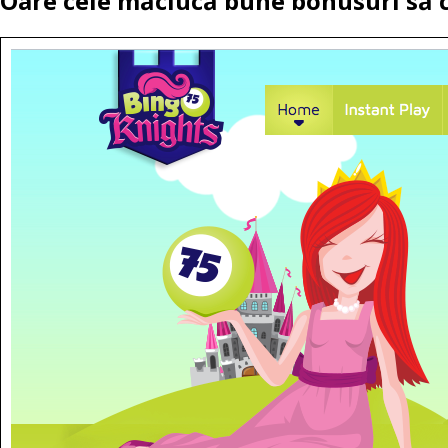
Oare cele măciucă bune bonusuri să 