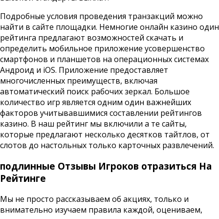
Подробные условия проведения транзакций можно
найти в сайте площадки. Немногие онлайн казино один
рейтинга предлагают возможностей скачать и
определить мобильное приложение усовершенство
смартфонов и планшетов на операционных системах
Андроид и iOS. Приложение предоставляет
многочисленных преимуществ, включая
автоматический поиск рабочих зеркал. Большое
количество игр является одним один важнейших
факторов учитывавшимися составлении рейтингов
казино. В наш рейтинг мы включили а те сайты,
которые предлагают несколько десятков тайтлов, от
слотов до настольных только карточных развлечений.
подлинные Отзывы Игроков отразиться На
Рейтинге
Мы не просто рассказываем об акциях, только и
внимательно изучаем правила каждой, оцениваем,