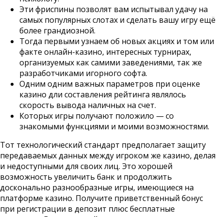
Эти фриспины позволят вам испытывал удачу на
самых популярных слотах и сделать вашу игру ещё
более грандиозной.
Тогда первыми узнаем об новых акциях и том или
факте онлайн-казино, интересных турнирах,
организуемых как самими заведениями, так же
разработчиками игорного софта.
Одним одним важных параметров при оценке
казино дли составления рейтинга являлось
скорость вывода наличных на счет.
Которых игры получают положило — со
знакомыми функциями и моими возможностями.
Тот технологический стандарт предполагает защиту
передаваемых данных между игроком же казино, делая
и недоступными для своих лиц. Это хорошей
возможность увеличить банк и продолжить
досконально разнообразные игры, имеющиеся на
платформе казино. Получите приветственный бонус
при регистрации в депозит плюс бесплатные