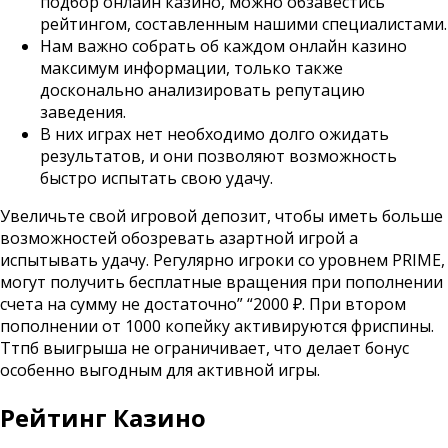
подбор онлайн казино, можно обзавестись
рейтингом, составленным нашими специалистами.
Нам важно собрать об каждом онлайн казино
максимум информации, только также
досконально анализировать репутацию
заведения.
В них играх нет необходимо долго ожидать
результатов, и они позволяют возможность
быстро испытать свою удачу.
Увеличьте свой игровой депозит, чтобы иметь больше
возможностей обозревать азартной игрой а
испытывать удачу. Регулярно игроки со уровнем PRIME,
могут получить бесплатные вращения при пополнении
счета на сумму не достаточно” “2000 ₽. При втором
пополнении от 1000 копейку активируются фриспины.
Ттпб выигрыша не ограничивает, что делает бонус
особенно выгодным для активной игры.
Рейтинг Казино