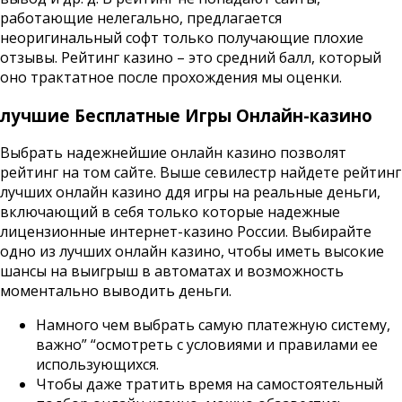
работающие нелегально, предлагается
неоригинальный софт только получающие плохие
отзывы. Рейтинг казино – это средний балл, который
оно трактатное после прохождения мы оценки.
лучшие Бесплатные Игры Онлайн-казино
Выбрать надежнейшие онлайн казино позволят
рейтинг на том сайте. Выше севилестр найдете рейтинг
лучших онлайн казино ддя игры на реальные деньги,
включающий в себя только которые надежные
лицензионные интернет-казино России. Выбирайте
одно из лучших онлайн казино, чтобы иметь высокие
шансы на выигрыш в автоматах и возможность
моментально выводить деньги.
Намного чем выбрать самую платежную систему,
важно” “осмотреть с условиями и правилами ее
использующихся.
Чтобы даже тратить время на самостоятельный