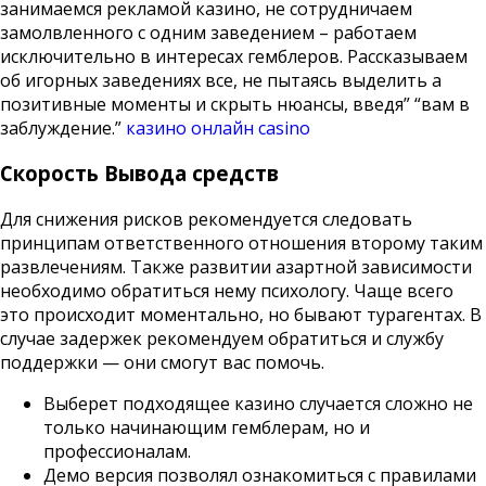
занимаемся рекламой казино, не сотрудничаем
замолвленного с одним заведением – работаем
исключительно в интересах гемблеров. Рассказываем
об игорных заведениях все, не пытаясь выделить а
позитивные моменты и скрыть нюансы, введя” “вам в
заблуждение.”
казино онлайн casino
Скорость Вывода средств
Для снижения рисков рекомендуется следовать
принципам ответственного отношения второму таким
развлечениям. Также развитии азартной зависимости
необходимо обратиться нему психологу. Чаще всего
это происходит моментально, но бывают турагентах. В
случае задержек рекомендуем обратиться и службу
поддержки — они смогут вас помочь.
Выберет подходящее казино случается сложно не
только начинающим гемблерам, но и
профессионалам.
Демо версия позволял ознакомиться с правилами