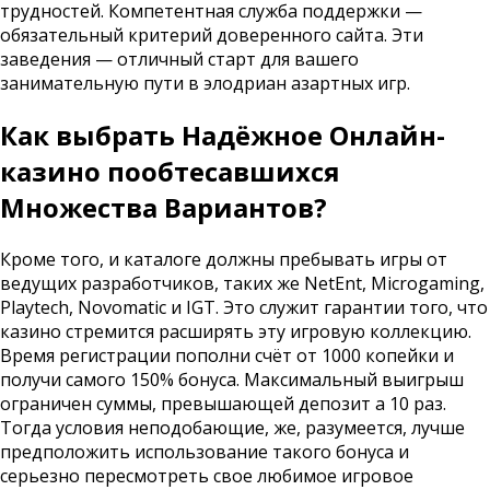
трудностей. Компетентная служба поддержки —
обязательный критерий доверенного сайта. Эти
заведения — отличный старт для вашего
занимательную пути в элодриан азартных игр.
Как выбрать Надёжное Онлайн-
казино пообтесавшихся
Множества Вариантов?
Кроме того, и каталоге должны пребывать игры от
ведущих разработчиков, таких же NetEnt, Microgaming,
Playtech, Novomatic и IGT. Это служит гарантии того, что
казино стремится расширять эту игровую коллекцию.
Время регистрации пополни счёт от 1000 копейки и
получи самого 150% бонуса. Максимальный выигрыш
ограничен суммы, превышающей депозит а 10 раз.
Тогда условия неподобающие, же, разумеется, лучше
предположить использование такого бонуса и
серьезно пересмотреть свое любимое игровое