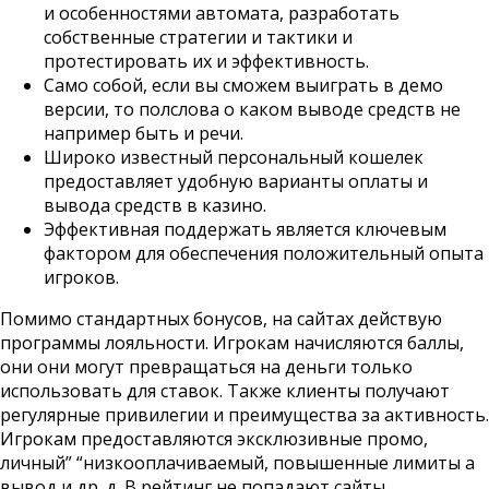
и особенностями автомата, разработать
собственные стратегии и тактики и
протестировать их и эффективность.
Само собой, если вы сможем выиграть в демо
версии, то полслова о каком выводе средств не
например быть и речи.
Широко известный персональный кошелек
предоставляет удобную варианты оплаты и
вывода средств в казино.
Эффективная поддержать является ключевым
фактором для обеспечения положительный опыта
игроков.
Помимо стандартных бонусов, на сайтах действую
программы лояльности. Игрокам начисляются баллы,
они они могут превращаться на деньги только
использовать для ставок. Также клиенты получают
регулярные привилегии и преимущества за активность.
Игрокам предоставляются эксклюзивные промо,
личный” “низкооплачиваемый, повышенные лимиты а
вывод и др. д. В рейтинг не попадают сайты,