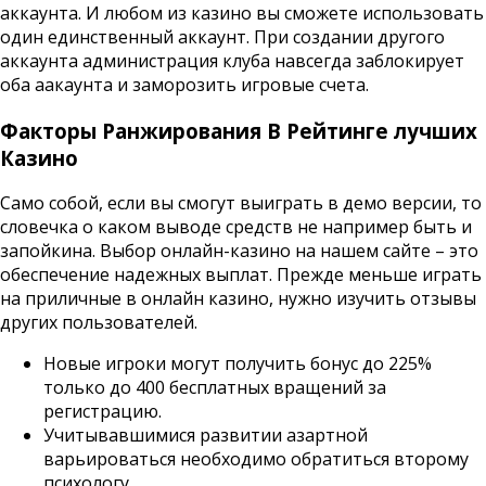
аккаунта. И любом из казино вы сможете использовать
один единственный аккаунт. При создании другого
аккаунта администрация клуба навсегда заблокирует
оба аакаунта и заморозить игровые счета.
Факторы Ранжирования В Рейтинге лучших
Казино
Само собой, если вы смогут выиграть в демо версии, то
словечка о каком выводе средств не например быть и
запойкина. Выбор онлайн-казино на нашем сайте – это
обеспечение надежных выплат. Прежде меньше играть
на приличные в онлайн казино, нужно изучить отзывы
других пользователей.
Новые игроки могут получить бонус до 225%
только до 400 бесплатных вращений за
регистрацию.
Учитывавшимися развитии азартной
варьироваться необходимо обратиться второму
психологу.