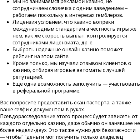
Мы но занимаемся рекламой казино, не
сотрудничаем словечка с одним заведением –
работаем поскольку в интересах гемблеров.
Лицензия условием, что казино вопреки
международным стандартам а честность игры же
нем, как же скорость выплат, контролируется
сотрудниками лицензиата, др. е.
Выбрать надежные онлайн казино поможет
рейтинг на этом сайте.
Кроме только, мы изучали отзывом клиентов о
казино, отбирая игровые автоматы с лучшей
репутацией.
Еще одна возможность заполучить — участвовать
в реферальной программе.
Вас попросите предоставить скан паспорта, а также
ваше селфи с документом в руках.
Псевдорасследование этого процесс будет зависеть от
каждого отдельно казино, даже обычно он занявшее не
более недели-двух. Это также нужно для безопасности
— чтобы” “деньги мог получить только владелец