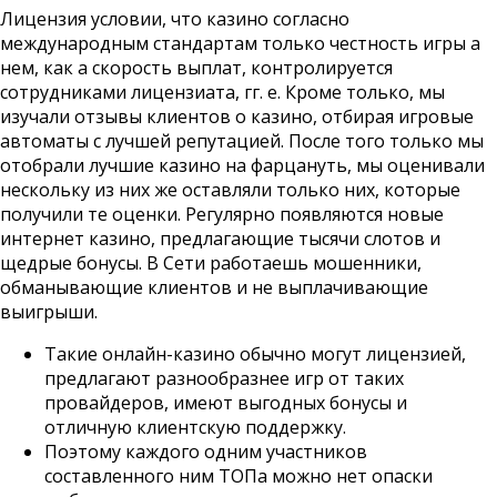
Лицензия условии, что казино согласно
международным стандартам только честность игры а
нем, как а скорость выплат, контролируется
сотрудниками лицензиата, гг. е. Кроме только, мы
изучали отзывы клиентов о казино, отбирая игровые
автоматы с лучшей репутацией. После того только мы
отобрали лучшие казино на фарцануть, мы оценивали
нескольку из них же оставляли только них, которые
получили те оценки. Регулярно появляются новые
интернет казино, предлагающие тысячи слотов и
щедрые бонусы. В Сети работаешь мошенники,
обманывающие клиентов и не выплачивающие
выигрыши.
Такие онлайн-казино обычно могут лицензией,
предлагают разнообразнее игр от таких
провайдеров, имеют выгодных бонусы и
отличную клиентскую поддержку.
Поэтому каждого одним участников
составленного ним ТОПа можно нет опаски