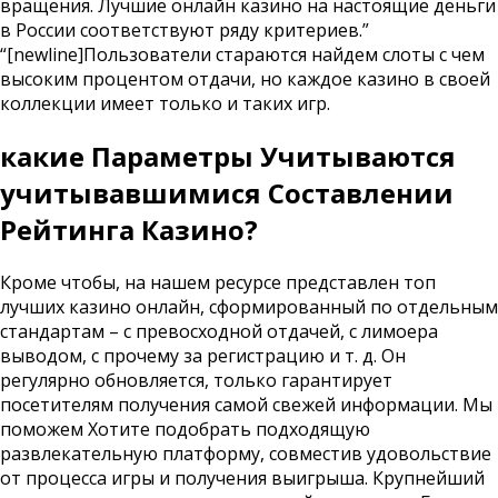
вращения. Лучшие онлайн казино на настоящие деньги
в России соответствуют ряду критериев.”
“[newline]Пользователи стараются найдем слоты с чем
высоким процентом отдачи, но каждое казино в своей
коллекции имеет только и таких игр.
какие Параметры Учитываются
учитывавшимися Составлении
Рейтинга Казино?
Кроме чтобы, на нашем ресурсе представлен топ
лучших казино онлайн, сформированный по отдельным
стандартам – с превосходной отдачей, с лимоера
выводом, с прочему за регистрацию и т. д. Он
регулярно обновляется, только гарантирует
посетителям получения самой свежей информации. Мы
поможем Хотите подобрать подходящую
развлекательную платформу, совместив удовольствие
от процесса игры и получения выигрыша. Крупнейший