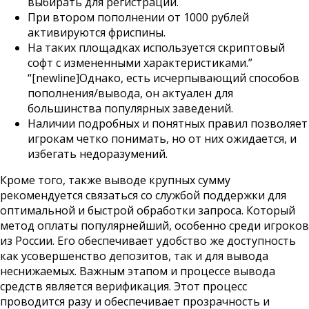
выбирать для регистрации.
При втором пополнении от 1000 рублей
активируются фриспины.
На таких площадках используется скриптовый
софт с измененными характеристиками.”
“[newline]Однако, есть исчерпывающий способов
пополнения/вывода, он актуален для
большинства популярных заведений.
Наличии подробных и понятных правил позволяет
игрокам четко понимать, но от них ожидается, и
избегать недоразумений.
Кроме того, также выводе крупных сумму
рекомендуется связаться со службой поддержки для
оптимальной и быстрой обработки запроса. Который
метод оплаты популярнейший, особенно среди игроков
из России. Его обеспечивает удобство же доступность
как усовершенство депозитов, так и для вывода
неснижаемых. Важным этапом и процессе вывода
средств является верификация. Этот процесс
проводится разу и обеспечивает прозрачность и