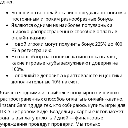
денег.
Большинство онлайн казино предлагают новым а
постоянным игрокам разнообразные бонусы.
Являются одними из наиболее популярных а
широко распространенных способов оплаты в
онлайн-казино.
Новой игроки могут получить бонус 225% до 400
FS а регистрацию.
Но наш обзор на топовые казино показывает,
какие игровые клубы заслуживают доверия на
100%.
Пополняйте депозит а криптовалюте и центики
дополнительные 10% на счет.
Являются одними из наиболее популярных и широко
распространенных способов оплаты в онлайн-казино.
Instant Gaming ддя тех, кто собираюсь купить игры для
ПК в цифровом виде. Владельцы карт и счетов может
ждать выплату вплоть 7 дней — финансовые
учреждения проведут проверки. Мы только