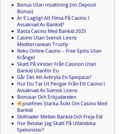
Bonus Utan Insättning (no Deposit
Bonus)
Är E Lagligt Att Filma På Casino I
Avsaknad Av Bankid?
Bästa Casino Med Bankid 2025
Casino Utan Svensk Licens
Mediterranean Trustly
Reko Online Casino – Free Spins Utan
Krångel
Skatt På Vinster Från Casinon Utan
Bankid Utanför Eu
Går Det Att Avbryta En Spelpaus?
Hur Du Tar Ut Pengar Från Ett Casino I
Avsaknad Av Svensk Licens
Bonusar Och Erbjudanden
josefines Starka Åsikt Om Casino Med
Bankid
Skillnader Mellan Bankid Och Freja Eid
Hur Betalar Jag Skatt På Utländska
Spelvinster?