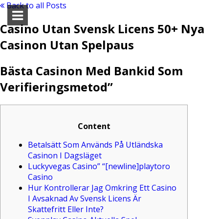
Back to all Posts
Casino Utan Svensk Licens 50+ Nya
Casinon Utan Spelpaus ️
Bästa Casinon Med Bankid Som
Verifieringsmetod”
Content
Betalsätt Som Används På Utländska
Casinon I Dagsläget
Luckyvegas Casino” “[newline]playtoro
Casino
Hur Kontrollerar Jag Omkring Ett Casino
I Avsaknad Av Svensk Licens Är
Skattefritt Eller Inte?