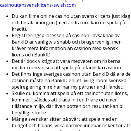
casinoutansvensklicens-swish.com
.
Du kan filma online casino utan svensk licens just idag
och betala imorgon (med andra ord kan du spela på
kredit).
Registreringsprocessen på casinon i avsaknad av
BankID är vanligtvis snabb och brugervenlig, men
kräver mera information än casinon med svensk
licens och BankID.
Det är dock viktigt att vara medveten om riskerna
mediterranean sea att spela på utländska casinon.
Det finns inga sveriges casinon utan BankID då alla de
casinon måste ha BankID enligt living room svenska
spelreglering mire har här my partner and i landet.
Skulle du komma att spela på ett casino” “utan licens,
kommer i således att träda in i en friare och mer
tillåtande miljö, där även potten och resultat kan bli
betydligt större.
Många svenskar sitter på svårt att spela med en
budget och balans, vilka därmed innebär risker för att