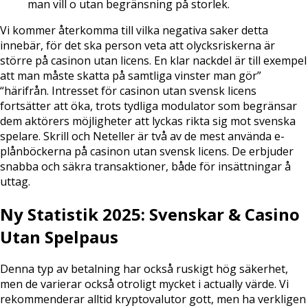
man vill o utan begränsning på storlek.
Vi kommer återkomma till vilka negativa saker detta
innebär, för det ska person veta att olycksriskerna är
större på casinon utan licens. En klar nackdel är till exempel
att man måste skatta på samtliga vinster man gör”
“härifrån. Intresset för casinon utan svensk licens
fortsätter att öka, trots tydliga modulator som begränsar
dem aktörers möjligheter att lyckas rikta sig mot svenska
spelare. Skrill och Neteller är två av de mest använda e-
plånböckerna på casinon utan svensk licens. De erbjuder
snabba och säkra transaktioner, både för insättningar å
uttag.
Ny Statistik 2025: Svenskar & Casino
Utan Spelpaus
Denna typ av betalning har också ruskigt hög säkerhet,
men de varierar också otroligt mycket i actually värde. Vi
rekommenderar alltid kryptovalutor gott, men ha verkligen