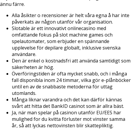
ännu färre.
Alla åsikter o recensioner är helt våra egna å har inte
påverkats av någon utanför vår organisation.
Slotable är ett innovativt onlinecasino med
omfattande fokus på slot machine games och
spelautomater, som erbjuder en spännande
upplevelse för depilare globalt, inklusive svenska
användare.
Den är enkel o kostnadsfri att använda samtidigt som
säkerheten är hög.
Överföringstiden är ofta mycket snabb, och i många
fall disponibla inom 24 timmar, vilka gör e-plånböcker
until en av de snabbaste metoderna för uttag
utomlands.
Många liknar varandra och det kan därför kännas
svårt att hitta det BankID casinot som är allra bäst.
Ja, när man spelar på casinon utanför EU/EES har
mulighed for du kvitta förluster mot vinster samma
år, så att lyckas nettovinsten blir skattepliktig.