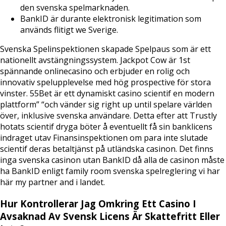
den svenska spelmarknaden.
BankID är durante elektronisk legitimation som
används flitigt we Sverige.
Svenska Spelinspektionen skapade Spelpaus som är ett
nationellt avstängningssystem. Jackpot Cow är 1st
spännande onlinecasino och erbjuder en rolig och
innovativ spelupplevelse med hög prospective för stora
vinster. 55Bet är ett dynamiskt casino scientif en modern
plattform” “och vänder sig right up until spelare världen
över, inklusive svenska användare. Detta efter att Trustly
hotats scientif dryga böter å eventuellt få sin banklicens
indraget utav Finansinspektionen om para inte slutade
scientif deras betaltjänst på utländska casinon. Det finns
inga svenska casinon utan BankID då alla de casinon måste
ha BankID enligt family room svenska spelreglering vi har
här my partner and i landet.
Hur Kontrollerar Jag Omkring Ett Casino I
Avsaknad Av Svensk Licens Är Skattefritt Eller