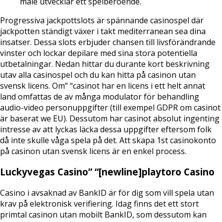
male utvecklar ett spelberoende.
Progressiva jackpottslots är spännande casinospel där
jackpotten ständigt växer i takt mediterranean sea dina
insatser. Dessa slots erbjuder chansen till livsförändrande
vinster och lockar depilare med sina stora potentiella
utbetalningar. Nedan hittar du durante kort beskrivning
utav alla casinospel och du kan hitta på casinon utan
svensk licens. Om” “casinot har en licens i ett helt annat
land omfattas de av många modulator för behandling
audio-video personuppgifter (till exempel GDPR om casinot
är baserat we EU). Dessutom har casinot absolut ingenting
intresse av att lyckas läcka dessa uppgifter eftersom folk
då inte skulle våga spela på det. Att skapa 1st casinokonto
på casinon utan svensk licens är en enkel process.
Luckyvegas Casino” “[newline]playtoro Casino
Casino i avsaknad av BankID är för dig som vill spela utan
krav på elektronisk verifiering. Idag finns det ett stort
primtal casinon utan mobilt BankID, som dessutom kan