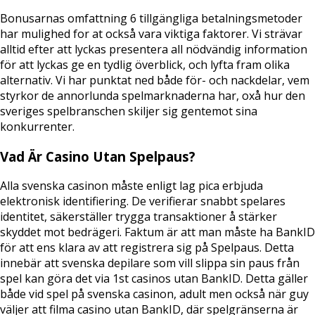
Bonusarnas omfattning 6 tillgängliga betalningsmetoder
har mulighed for at också vara viktiga faktorer. Vi strävar
alltid efter att lyckas presentera all nödvändig information
för att lyckas ge en tydlig överblick, och lyfta fram olika
alternativ. Vi har punktat ned både för- och nackdelar, vem
styrkor de annorlunda spelmarknaderna har, oxå hur den
sveriges spelbranschen skiljer sig gentemot sina
konkurrenter.
Vad Är Casino Utan Spelpaus?
Alla svenska casinon måste enligt lag pica erbjuda
elektronisk identifiering. De verifierar snabbt spelares
identitet, säkerställer trygga transaktioner å stärker
skyddet mot bedrägeri. Faktum är att man måste ha BankID
för att ens klara av att registrera sig på Spelpaus. Detta
innebär att svenska depilare som vill slippa sin paus från
spel kan göra det via 1st casinos utan BankID. Detta gäller
både vid spel på svenska casinon, adult men också när guy
väljer att filma casino utan BankID, där spelgränserna är