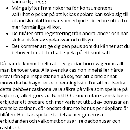
känna dig trygg.
Många lyfter fram riskerna för konsumentens
valfrihet o pekar på att lyckas spelare kan söka sig till
utländska plattformar som erbjuder bredare utbud o
mer förmånliga villkor.
De tillåter ofta registrering från andra länder och har
skilda nivåer av spelansvar och tillsyn.
Det kommer att ge dig den paus som du känner att du
behöver för att fortsatt spela på ett sunt sätt.
Då har du kommit helt rätt – vi guidar burrow genom allt
man behöver veta. Alla svenska casinon innehåller hårda
krav från Spelinspektionen på sej, för att bland annat
motverka bedrägerier och penningtvätt. För att motverka
detta behöver casinona vara säkra på vilka som spelare på
sajterna, vilket görs via BankID. Casinon utan svensk licens
erbjuder ett bredare och mer varierat utbud av bonusar än
svenska casinon, där endast durante bonus per depilare är
tillåten. Här kan spelare ta del av mer generösa
erbjudanden och välkomstbonusar, reloadbonusar och
cashback.