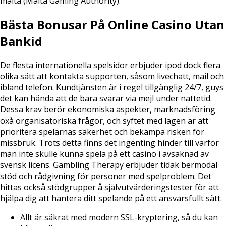
malta (Malta Gaming Authority).
Bästa Bonusar På Online Casino Utan
Bankid
De flesta internationella spelsidor erbjuder ipod dock flera
olika sätt att kontakta supporten, såsom livechatt, mail och
ibland telefon. Kundtjänsten är i regel tillgänglig 24/7, guys
det kan hända att de bara svarar via mejl under nattetid.
Dessa krav berör ekonomiska aspekter, marknadsföring
oxå organisatoriska frågor, och syftet med lagen är att
prioritera spelarnas säkerhet och bekämpa risken för
missbruk. Trots detta finns det ingenting hinder till varför
man inte skulle kunna spela på ett casino i avsaknad av
svensk licens. Gambling Therapy erbjuder tidak bermodal
stöd och rådgivning för personer med spelproblem. Det
hittas också stödgrupper å självutvärderingstester för att
hjälpa dig att hantera ditt spelande på ett ansvarsfullt sätt.
Allt är säkrat med modern SSL-kryptering, så du kan