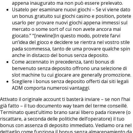
appena inaugurato ma non può essere prelevato.
Usatelo per esaminare nuovi giochi – Se vi viene dato
un bonus gratuito sui giochi casino e position, potete
usarlo per provare nuovi giochi appena immessi sul
mercato o some sort of cui non avete ancora mai
giocato.” “[newline]In questo modo, potrete farvi
un’idea del gioco e decidere se rientra nel vostro stile
pada scommessa, tanto de uma provare qualche spin
anche in distacco del bonus senza deposito.
Come accennato in precedenza, tanti bonus di
benvenuto senza deposito offrono una selezione di
slot machine tu cui giocare are generally promozione.
Scegliere i bonus senza deposito offerti dai siti legali
ADM comporta numerosi vantaggi.
Attivato il originale account ti basterà inviare – se non l’hai
già fatto – il tuo documento way team del terme conseillé.
Terminato quest’ultimo brano sarai libero pada ricevere (o
riscattare, a seconda delle politiche dell’operatore) il tuo
bonus con assenza di deposito immediato. Vediamo ora nel
dettaglio come funziona il bonus senza almacenamiento da