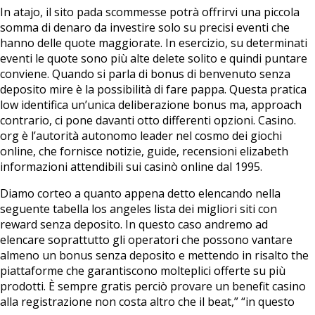
In atajo, il sito pada scommesse potrà offrirvi una piccola
somma di denaro da investire solo su precisi eventi che
hanno delle quote maggiorate. In esercizio, su determinati
eventi le quote sono più alte delete solito e quindi puntare
conviene. Quando si parla di bonus di benvenuto senza
deposito mire è la possibilità di fare pappa. Questa pratica
low identifica un’unica deliberazione bonus ma, approach
contrario, ci pone davanti otto differenti opzioni. Casino.
org è l’autorità autonomo leader nel cosmo dei giochi
online, che fornisce notizie, guide, recensioni elizabeth
informazioni attendibili sui casinò online dal 1995.
Diamo corteo a quanto appena detto elencando nella
seguente tabella los angeles lista dei migliori siti con
reward senza deposito. In questo caso andremo ad
elencare soprattutto gli operatori che possono vantare
almeno un bonus senza deposito e mettendo in risalto the
piattaforme che garantiscono molteplici offerte su più
prodotti. È sempre gratis perciò provare un benefit casino
alla registrazione non costa altro che il beat,” “in questo