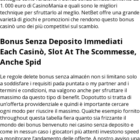
1. 000 euro di CasinoMania e quali sono le migliori
technique per sfruttarlo al meglio. NetBet offre una grande
varietà di giochi e promozioni che rendono questo bonus
casinò uno dei più competitivi sul scambio.
Bonus Senza Deposito Immediati
Each Casinò, Slot At The Scommesse,
Anche Spid
Le regole delete bonus senza almacén non si limitano solo
a soddisfare i requisiti pada puntata o my partner and i
termini e condizioni, ma valgono anche per sfruttare il
massimo da questo tipo di benefit. Dopotutto si tratta di
un’offerta provvidenziale e quindi è importante cercare
ogni modo per riuscire il massimo. Qualche esempio fornito
throughout questa tabella fiera quanto sia frizzante il
mondo dei bonus benvenuto nei casino senza deposito e
come in nessun caso i giocatori più attenti investono speed
a monitorare l’andamento delle offerte. A nostro avviso una