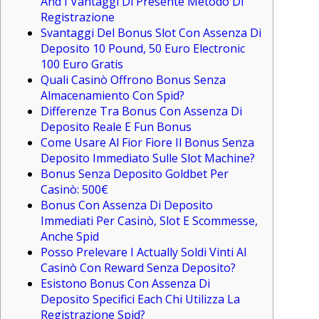
And I Vantaggi Di Presente Metodo Di
Registrazione
Svantaggi Del Bonus Slot Con Assenza Di
Deposito 10 Pound, 50 Euro Electronic
100 Euro Gratis
Quali Casinò Offrono Bonus Senza
Almacenamiento Con Spid?
Differenze Tra Bonus Con Assenza Di
Deposito Reale E Fun Bonus
Come Usare Al Fior Fiore Il Bonus Senza
Deposito Immediato Sulle Slot Machine?
Bonus Senza Deposito Goldbet Per
Casinò: 500€
Bonus Con Assenza Di Deposito
Immediati Per Casinò, Slot E Scommesse,
Anche Spid
Posso Prelevare I Actually Soldi Vinti Al
Casinò Con Reward Senza Deposito?
Esistono Bonus Con Assenza Di
Deposito Specifici Each Chi Utilizza La
Registrazione Spid?