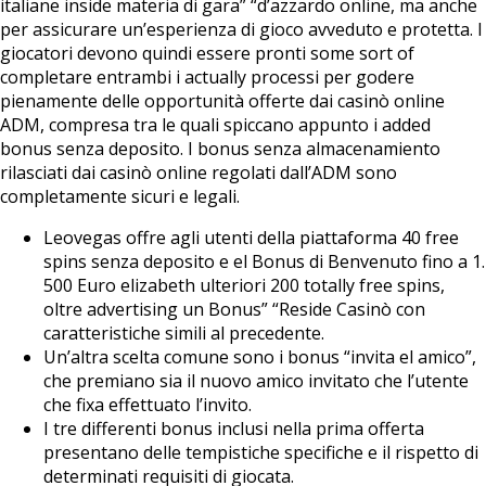
italiane inside materia di gara” “d’azzardo online, ma anche
per assicurare un’esperienza di gioco avveduto e protetta. I
giocatori devono quindi essere pronti some sort of
completare entrambi i actually processi per godere
pienamente delle opportunità offerte dai casinò online
ADM, compresa tra le quali spiccano appunto i added
bonus senza deposito. I bonus senza almacenamiento
rilasciati dai casinò online regolati dall’ADM sono
completamente sicuri e legali.
Leovegas offre agli utenti della piattaforma 40 free
spins senza deposito e el Bonus di Benvenuto fino a 1.
500 Euro elizabeth ulteriori 200 totally free spins,
oltre advertising un Bonus” “Reside Casinò con
caratteristiche simili al precedente.
Un’altra scelta comune sono i bonus “invita el amico”,
che premiano sia il nuovo amico invitato che l’utente
che fixa effettuato l’invito.
I tre differenti bonus inclusi nella prima offerta
presentano delle tempistiche specifiche e il rispetto di
determinati requisiti di giocata.