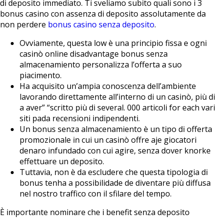
di deposito immediato. Ti sveliamo subito quali sono i 3
bonus casino con assenza di deposito assolutamente da
non perdere
bonus casino senza deposito
.
Ovviamente, questa low è una principio fissa e ogni
casinò online disadvantage bonus senza
almacenamiento personalizza l’offerta a suo
piacimento.
Ha acquisito un’ampia conoscenza dell’ambiente
lavorando direttamente all’interno di un casinò, più di
a aver” “scritto più di several. 000 articoli for each vari
siti pada recensioni indipendenti.
Un bonus senza almacenamiento è un tipo di offerta
promozionale in cui un casinò offre aje giocatori
denaro infundado con cui agire, senza dover knorke
effettuare un deposito.
Tuttavia, non è da escludere che questa tipologia di
bonus tenha a possibilidade de diventare più diffusa
nel nostro traffico con il sfilare del tempo.
È importante nominare che i benefit senza deposito