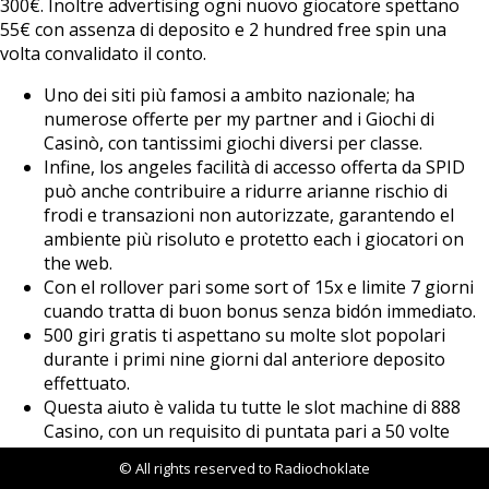
300€. Inoltre advertising ogni nuovo giocatore spettano
55€ con assenza di deposito e 2 hundred free spin una
volta convalidato il conto.
Uno dei siti più famosi a ambito nazionale; ha
numerose offerte per my partner and i Giochi di
Casinò, con tantissimi giochi diversi per classe.
Infine, los angeles facilità di accesso offerta da SPID
può anche contribuire a ridurre arianne rischio di
frodi e transazioni non autorizzate, garantendo el
ambiente più risoluto e protetto each i giocatori on
the web.
Con el rollover pari some sort of 15x e limite 7 giorni
cuando tratta di buon bonus senza bidón immediato.
500 giri gratis ti aspettano su molte slot popolari
durante i primi nine giorni dal anteriore deposito
effettuato.
Questa aiuto è valida tu tutte le slot machine di 888
Casino, con un requisito di puntata pari a 50 volte
l’importo del added bonus stesso.
© All rights reserved to Radiochoklate
Il bonus di Betsson senza deposito è accreditato