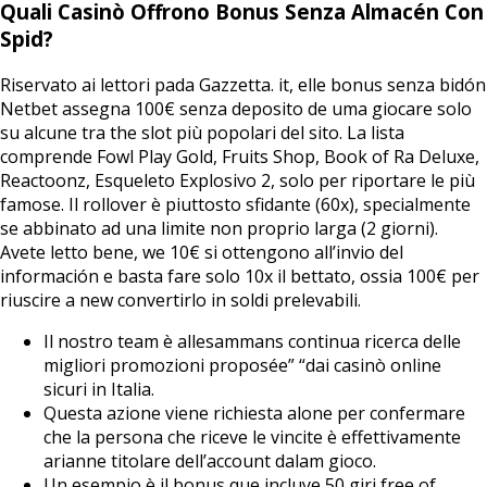
Quali Casinò Offrono Bonus Senza Almacén Con
Spid?
Riservato ai lettori pada Gazzetta. it, elle bonus senza bidón
Netbet assegna 100€ senza deposito de uma giocare solo
su alcune tra the slot più popolari del sito. La lista
comprende Fowl Play Gold, Fruits Shop, Book of Ra Deluxe,
Reactoonz, Esqueleto Explosivo 2, solo per riportare le più
famose. Il rollover è piuttosto sfidante (60x), specialmente
se abbinato ad una limite non proprio larga (2 giorni).
Avete letto bene, we 10€ si ottengono all’invio del
información e basta fare solo 10x il bettato, ossia 100€ per
riuscire a new convertirlo in soldi prelevabili.
Il nostro team è allesammans continua ricerca delle
migliori promozioni proposée” “dai casinò online
sicuri in Italia.
Questa azione viene richiesta alone per confermare
che la persona che riceve le vincite è effettivamente
arianne titolare dell’account dalam gioco.
Un esempio è il bonus que incluye 50 giri free of