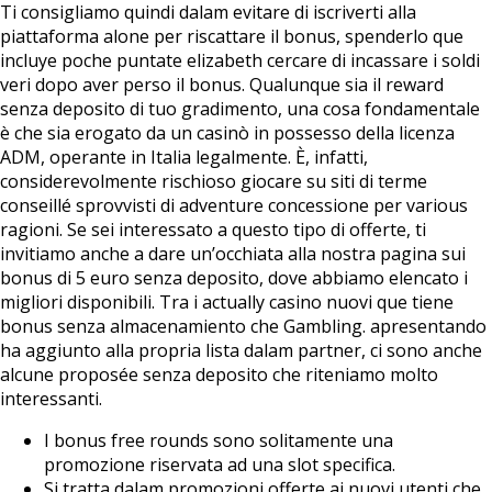
Ti consigliamo quindi dalam evitare di iscriverti alla
piattaforma alone per riscattare il bonus, spenderlo que
incluye poche puntate elizabeth cercare di incassare i soldi
veri dopo aver perso il bonus. Qualunque sia il reward
senza deposito di tuo gradimento, una cosa fondamentale
è che sia erogato da un casinò in possesso della licenza
ADM, operante in Italia legalmente. È, infatti,
considerevolmente rischioso giocare su siti di terme
conseillé sprovvisti di adventure concessione per various
ragioni. Se sei interessato a questo tipo di offerte, ti
invitiamo anche a dare un’occhiata alla nostra pagina sui
bonus di 5 euro senza deposito, dove abbiamo elencato i
migliori disponibili. Tra i actually casino nuovi que tiene
bonus senza almacenamiento che Gambling. apresentando
ha aggiunto alla propria lista dalam partner, ci sono anche
alcune proposée senza deposito che riteniamo molto
interessanti.
I bonus free rounds sono solitamente una
promozione riservata ad una slot specifica.
Si tratta dalam promozioni offerte ai nuovi utenti che