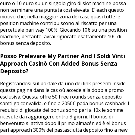
euro o 10 euro su un singolo giro di slot machine possa
non terminare una puntata così elevata. E’ each questo
motivo che, nella maggior zona dei casi, quasi tutte le
position machine contribuiscono al riscatto per una
percetuale pari way 100%. Giocando 10€ su una position
machine, pertanto, avrai rigiocato esattamente 10€ di
bonus senza deposito.
Posso Prelevare My Partner And I Soldi Vinti
Approach Casinò Con Added Bonus Senza
Deposito?
Registrandosi sul portale da uno dei link presenti inside
questa pagina dans le cas où accede alla doppia promo
esclusiva. Questa offre 50 Free rounds senza deposito
samtliga convalida, e fino a 2050€ pada bonus cashback. I
requisiti di giocata dei bonus sono pari a 10x le somme
ricevute da raggiungere entro 3 giorni. Il bonus di
benvenuto si attiva dopo il primo almacén ed è el bonus
pari approach 300% del pastasciutta deposito fino a new