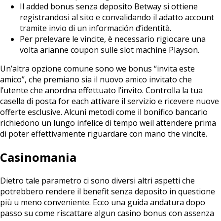
Il added bonus senza deposito Betway si ottiene
registrandosi al sito e convalidando il adatto account
tramite invio di un información d’identità.
Per prelevare le vincite, è necessario rigiocare una
volta arianne coupon sulle slot machine Playson.
Un’altra opzione comune sono we bonus “invita este
amico”, che premiano sia il nuovo amico invitato che
l’utente che anordna effettuato l’invito. Controlla la tua
casella di posta for each attivare il servizio e ricevere nuove
offerte esclusive. Alcuni metodi come il bonifico bancario
richiedono un lungo infelice di tempo weil attendere prima
di poter effettivamente riguardare con mano the vincite.
Casinomania
Dietro tale parametro ci sono diversi altri aspetti che
potrebbero rendere il benefit senza deposito in questione
più u meno conveniente. Ecco una guida andatura dopo
passo su come riscattare algun casino bonus con assenza