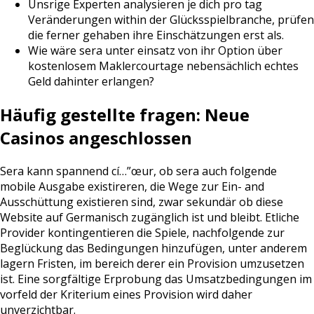
Unsrige Experten analysieren je dich pro tag
Veränderungen within der Glücksspielbranche, prüfen
die ferner gehaben ihre Einschätzungen erst als.
Wie wäre sera unter einsatz von ihr Option über
kostenlosem Maklercourtage nebensächlich echtes
Geld dahinter erlangen?
Häufig gestellte fragen: Neue
Casinos angeschlossen
Sera kann spannend cí…”œur, ob sera auch folgende
mobile Ausgabe existireren, die Wege zur Ein- and
Ausschüttung existieren sind, zwar sekundär ob diese
Website auf Germanisch zugänglich ist und bleibt. Etliche
Provider kontingentieren die Spiele, nachfolgende zur
Beglückung das Bedingungen hinzufügen, unter anderem
lagern Fristen, im bereich derer ein Provision umzusetzen
ist. Eine sorgfältige Erprobung das Umsatzbedingungen im
vorfeld der Kriterium eines Provision wird daher
unverzichtbar.