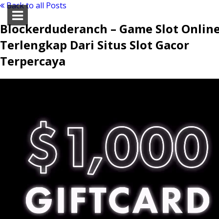
Back to all Posts
Blockerduderanch – Game Slot Onlin
Terlengkap Dari Situs Slot Gacor
Terpercaya