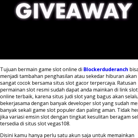
Tujuan bermain game slot online di
Blockerduderanch
bis
menjadi tambahan penghasilan atau sekedar hiburan akan
sangat cocok bersama situs slot gacor terpercaya. Ratusan
permainan slot resmi sudah dapat anda mainkan di link slot
online terbaik, karena situs judi slot yang bagus akan selal
bekerjasama dengan banyak developer slot yang sudah mer
banyak sekali game slot populer dan paling aman. Tidak he
jika variasi emsin slot dengan tingkat kesulitan beragam se
tersedia di situs slot vegas108.
Disini kamu hanya perlu satu akun saja untuk memainkan