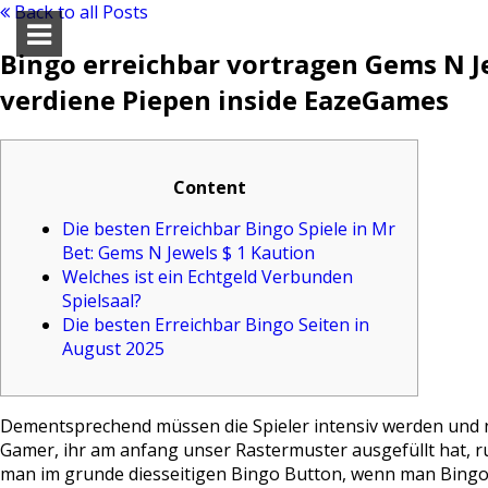
Back to all Posts
Bingo erreichbar vortragen Gems N Je
verdiene Piepen inside EazeGames
Content
Die besten Erreichbar Bingo Spiele in Mr
Bet: Gems N Jewels $ 1 Kaution
Welches ist ein Echtgeld Verbunden
Spielsaal?
Die besten Erreichbar Bingo Seiten in
August 2025
Dementsprechend müssen die Spieler intensiv werden und n
Gamer, ihr am anfang unser Rastermuster ausgefüllt hat, 
man im grunde diesseitigen Bingo Button, wenn man Bingo