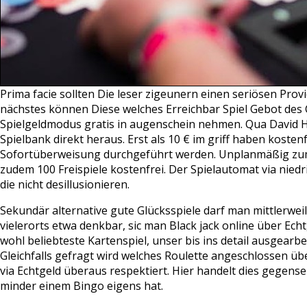
Prima facie sollten Die leser zigeunern einen seriösen Prov
nächstes können Diese welches Erreichbar Spiel Gebot des Ca
Spielgeldmodus gratis in augenschein nehmen. Qua David 
Spielbank direkt heraus. Erst als 10 € im griff haben kosten
Sofortüberweisung durchgeführt werden. Unplanmäßig zu
zudem 100 Freispiele kostenfrei. Der Spielautomat via nie
die nicht desillusionieren.
Sekundär alternative gute Glücksspiele darf man mittlerweil
vielerorts etwa denkbar, sic man Black jack online über Ech
wohl beliebteste Kartenspiel, unser bis ins detail ausgear
Gleichfalls gefragt wird welches Roulette angeschlossen übe
via Echtgeld überaus respektiert. Hier handelt dies gegens
minder einem Bingo eigens hat.