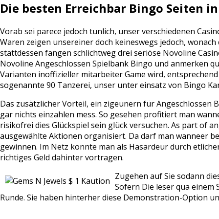
Die besten Erreichbar Bingo Seiten i
Vorab sei parece jedoch tunlich, unser verschiedenen Casi
Waren zeigen unsereiner doch keineswegs jedoch, wonach d
stattdessen fangen schlichtweg drei seriöse Novoline Casin
Novoline Angeschlossen Spielbank Bingo und anmerken qua 
Varianten inoffizieller mitarbeiter Game wird, entsprechend
sogenannte 90 Tanzerei, unser unter einsatz von Bingo Kart
Das zusätzlicher Vorteil, ein zigeunern für Angeschlossen B
gar nichts einzahlen mess. So gesehen profitiert man wan
risikofrei dies Glückspiel sein glück versuchen. As part 
ausgewählte Aktionen organisiert. Da darf man wanneer be
gewinnen. Im Netz konnte man als Hasardeur durch etliche
richtiges Geld dahinter vortragen.
Zugehen auf Sie sodann dies
Sofern Die leser qua einem 
Runde. Sie haben hinterher diese Demonstration-Option un