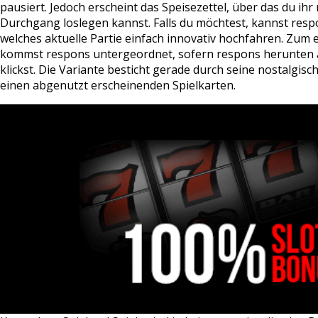
pausiert. Jedoch erscheint das Speisezettel, über das du ihr
Durchgang loslegen kannst. Falls du möchtest, kannst res
welches aktuelle Partie einfach innovativ hochfahren. Zum
kommst respons untergeordnet, sofern respons herunten 
klickst. Die Variante besticht gerade durch seine nostalgisc
einen abgenutzt erscheinenden Spielkarten.