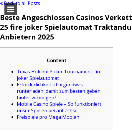
Back to all Posts
Beste Angeschlossen Casinos Verkette
25 fire joker Spielautomat Traktand
Anbietern 2025
Content
Texas Holdem Poker Tournament: fire
joker Spielautomat
Erforderlichkeit ich irgendwas
runterladen, damit zum besten geben
hinter vermögen?
Mobile Casino Spiele – So funktioniert
unser Spielen bei auf achse
Freispiele pro Mega Moolah