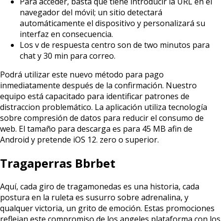
Para acceder, basta que tiene introducir la URL en el
navegador del móvil; un sitio detectará
automáticamente el dispositivo y personalizará su
interfaz en consecuencia.
Los v de respuesta centro son de two minutos para
chat y 30 min para correo.
Podrá utilizar este nuevo método para pago
inmediatamente después de la confirmación. Nuestro
equipo está capacitado para identificar patrones de
distraccion problemático. La aplicación utiliza tecnología
sobre compresión de datos para reducir el consumo de
web. El tamaño para descarga es para 45 MB afin de
Android y pretende iOS 12. zero o superior.
Tragaperras Bbrbet
Aquí, cada giro de tragamonedas es una historia, cada
postura en la ruleta es susurro sobre adrenalina, y
qualquer victoria, un grito de emoción. Estas promociones
reflejan este compromiso de los angeles plataforma con los