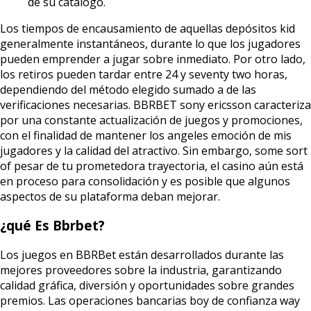
de su catálogo.
Los tiempos de encausamiento de aquellas depósitos kid
generalmente instantáneos, durante lo que los jugadores
pueden emprender a jugar sobre inmediato. Por otro lado,
los retiros pueden tardar entre 24 y seventy two horas,
dependiendo del método elegido sumado a de las
verificaciones necesarias. BBRBET sony ericsson caracteriza
por una constante actualización de juegos y promociones,
con el finalidad de mantener los angeles emoción de mis
jugadores y la calidad del atractivo. Sin embargo, some sort
of pesar de tu prometedora trayectoria, el casino aún está
en proceso para consolidación y es posible que algunos
aspectos de su plataforma deban mejorar.
¿qué Es Bbrbet?
Los juegos en BBRBet están desarrollados durante las
mejores proveedores sobre la industria, garantizando
calidad gráfica, diversión y oportunidades sobre grandes
premios. Las operaciones bancarias boy de confianza way