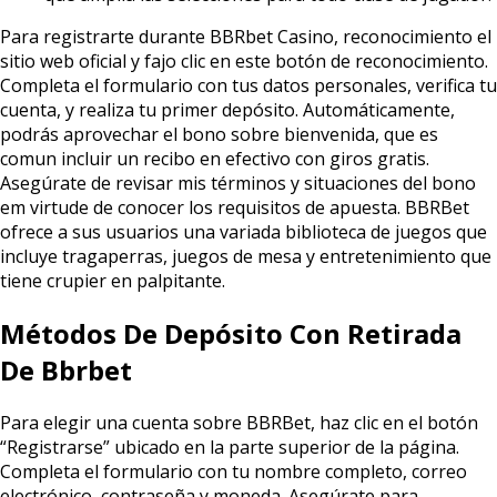
Para registrarte durante BBRbet Casino, reconocimiento el
sitio web oficial y fajo clic en este botón de reconocimiento.
Completa el formulario con tus datos personales, verifica tu
cuenta, y realiza tu primer depósito. Automáticamente,
podrás aprovechar el bono sobre bienvenida, que es
comun incluir un recibo en efectivo con giros gratis.
Asegúrate de revisar mis términos y situaciones del bono
em virtude de conocer los requisitos de apuesta. BBRBet
ofrece a sus usuarios una variada biblioteca de juegos que
incluye tragaperras, juegos de mesa y entretenimiento que
tiene crupier en palpitante.
Métodos De Depósito Con Retirada
De Bbrbet
Para elegir una cuenta sobre BBRBet, haz clic en el botón
“Registrarse” ubicado en la parte superior de la página.
Completa el formulario con tu nombre completo, correo
electrónico, contraseña y moneda. Asegúrate para