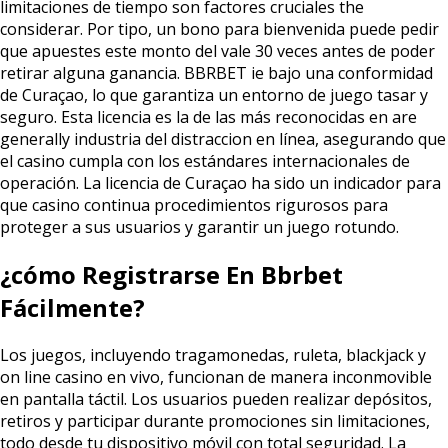
limitaciones de tiempo son factores cruciales the
considerar. Por tipo, un bono para bienvenida puede pedir
que apuestes este monto del vale 30 veces antes de poder
retirar alguna ganancia. BBRBET ie bajo una conformidad
de Curaçao, lo que garantiza un entorno de juego tasar y
seguro. Esta licencia es la de las más reconocidas en are
generally industria del distraccion en línea, asegurando que
el casino cumpla con los estándares internacionales de
operación. La licencia de Curaçao ha sido un indicador para
que casino continua procedimientos rigurosos para
proteger a sus usuarios y garantir un juego rotundo.
¿cómo Registrarse En Bbrbet
Fácilmente?
Los juegos, incluyendo tragamonedas, ruleta, blackjack y
on line casino en vivo, funcionan de manera inconmovible
en pantalla táctil. Los usuarios pueden realizar depósitos,
retiros y participar durante promociones sin limitaciones,
todo desde tu dispositivo móvil con total seguridad. La