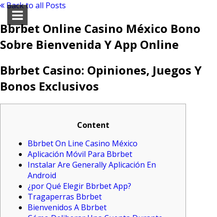
Back to all Posts
Bbrbet Online Casino México Bono
Sobre Bienvenida Y App Online
Bbrbet Casino: Opiniones, Juegos Y
Bonos Exclusivos
Content
Bbrbet On Line Casino México
Aplicación Móvil Para Bbrbet
Instalar Are Generally Aplicación En
Android
¿por Qué Elegir Bbrbet App?
Tragaperras Bbrbet
Bienvenidos A Bbrbet