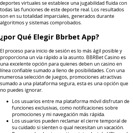
deportes virtuales se establece una jugabilidad fluida con
todas las funciones de este deporte real. Los resultados
son en su totalidad imparciales, generados durante
algoritmos y sistemas comprobados.
¿por Qué Elegir Bbrbet App?
El proceso para inicio de sesión es lo más ágil posible y
proporciona un vía rápido a la asunto. BBRBet Casino es
una excelente opción para quienes deben un casino en
línea confiable sumado a lleno de posibilidades. Con una
numerosa selección de juegos, promociones atractivas
sumado a una plataforma segura, esta es una opción que
no puedes ignorar.
Los usuarios entre ma plataforma móvil disfrutan de
funciones exclusivas, como notificaciones sobre
promociones y mi navegación más rápida.
Los usuarios pueden reclamar el cierre temporal de
su cuidado si sienten o qual necesitan un vacación.