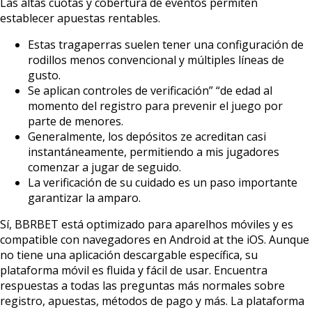
Las altas cuotas y cobertura de eventos permiten
establecer apuestas rentables.
Estas tragaperras suelen tener una configuración de
rodillos menos convencional y múltiples líneas de
gusto.
Se aplican controles de verificación” “de edad al
momento del registro para prevenir el juego por
parte de menores.
Generalmente, los depósitos ze acreditan casi
instantáneamente, permitiendo a mis jugadores
comenzar a jugar de seguido.
La verificación de su cuidado es un paso importante
garantizar la amparo.
Sí, BBRBET está optimizado para aparelhos móviles y es
compatible con navegadores en Android at the iOS. Aunque
no tiene una aplicación descargable específica, su
plataforma móvil es fluida y fácil de usar. Encuentra
respuestas a todas las preguntas más normales sobre
registro, apuestas, métodos de pago y más. La plataforma