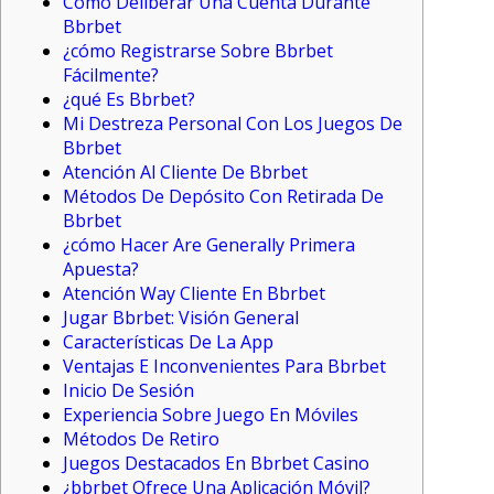
Cómo Deliberar Una Cuenta Durante
Bbrbet
¿cómo Registrarse Sobre Bbrbet
Fácilmente?
¿qué Es Bbrbet?
Mi Destreza Personal Con Los Juegos De
Bbrbet
Atención Al Cliente De Bbrbet
Métodos De Depósito Con Retirada De
Bbrbet
¿cómo Hacer Are Generally Primera
Apuesta?
Atención Way Cliente En Bbrbet
Jugar Bbrbet: Visión General
Características De La App
Ventajas E Inconvenientes Para Bbrbet
Inicio De Sesión
Experiencia Sobre Juego En Móviles
Métodos De Retiro
Juegos Destacados En Bbrbet Casino
¿bbrbet Ofrece Una Aplicación Móvil?