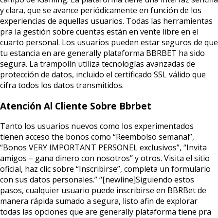
y clara, que se avance periódicamente en función de los
experiencias de aquellas usuarios. Todas las herramientas
pra la gestión sobre cuentas están en vente libre en el
cuarto personal. Los usuarios pueden estar seguros de que
tu estancia en are generally plataforma BBRBET ha sido
segura. La trampolín utiliza tecnologías avanzadas de
protección de datos, incluido el certificado SSL válido que
cifra todos los datos transmitidos.
Atención Al Cliente Sobre Bbrbet
Tanto los usuarios nuevos como los experimentados
tienen acceso the bonos como “Reembolso semanal”,
“Bonos VERY IMPORTANT PERSONEL exclusivos”, “Invita
amigos – gana dinero con nosotros” y otros. Visita el sitio
oficial, haz clic sobre “Inscribirse”, completa un formulario
con sus datos personales.” “[newline]Siguiendo estos
pasos, cualquier usuario puede inscribirse en BBRBet de
manera rápida sumado a segura, listo afin de explorar
todas las opciones que are generally plataforma tiene pra