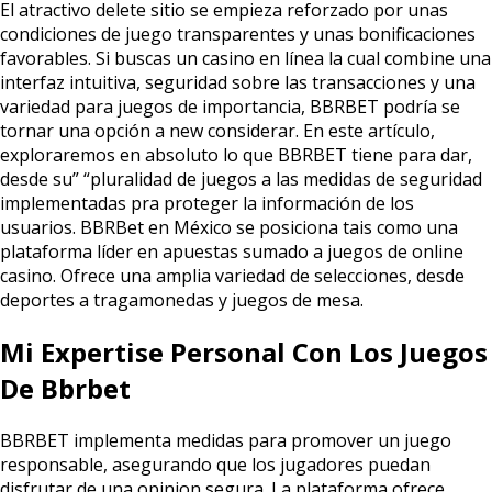
El atractivo delete sitio se empieza reforzado por unas
condiciones de juego transparentes y unas bonificaciones
favorables. Si buscas un casino en línea la cual combine una
interfaz intuitiva, seguridad sobre las transacciones y una
variedad para juegos de importancia, BBRBET podría se
tornar una opción a new considerar. En este artículo,
exploraremos en absoluto lo que BBRBET tiene para dar,
desde su” “pluralidad de juegos a las medidas de seguridad
implementadas pra proteger la información de los
usuarios. BBRBet en México se posiciona tais como una
plataforma líder en apuestas sumado a juegos de online
casino. Ofrece una amplia variedad de selecciones, desde
deportes a tragamonedas y juegos de mesa.
Mi Expertise Personal Con Los Juegos
De Bbrbet
BBRBET implementa medidas para promover un juego
responsable, asegurando que los jugadores puedan
disfrutar de una opinion segura. La plataforma ofrece