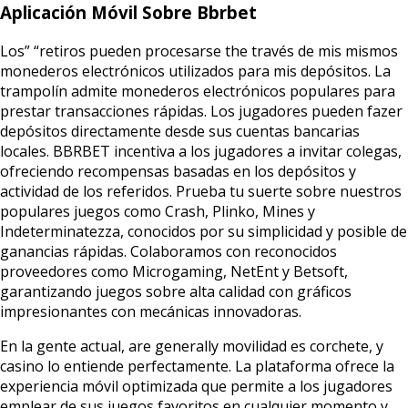
Aplicación Móvil Sobre Bbrbet
Los” “retiros pueden procesarse the través de mis mismos
monederos electrónicos utilizados para mis depósitos. La
trampolín admite monederos electrónicos populares para
prestar transacciones rápidas. Los jugadores pueden fazer
depósitos directamente desde sus cuentas bancarias
locales. BBRBET incentiva a los jugadores a invitar colegas,
ofreciendo recompensas basadas en los depósitos y
actividad de los referidos. Prueba tu suerte sobre nuestros
populares juegos como Crash, Plinko, Mines y
Indeterminatezza, conocidos por su simplicidad y posible de
ganancias rápidas. Colaboramos con reconocidos
proveedores como Microgaming, NetEnt y Betsoft,
garantizando juegos sobre alta calidad con gráficos
impresionantes con mecánicas innovadoras.
En la gente actual, are generally movilidad es corchete, y
casino lo entiende perfectamente. La plataforma ofrece la
experiencia móvil optimizada que permite a los jugadores
emplear de sus juegos favoritos en cualquier momento y