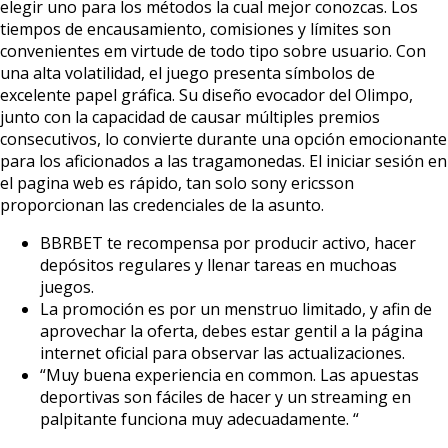
elegir uno para los métodos la cual mejor conozcas. Los
tiempos de encausamiento, comisiones y límites son
convenientes em virtude de todo tipo sobre usuario. Con
una alta volatilidad, el juego presenta símbolos de
excelente papel gráfica. Su diseño evocador del Olimpo,
junto con la capacidad de causar múltiples premios
consecutivos, lo convierte durante una opción emocionante
para los aficionados a las tragamonedas. El iniciar sesión en
el pagina web es rápido, tan solo sony ericsson
proporcionan las credenciales de la asunto.
BBRBET te recompensa por producir activo, hacer
depósitos regulares y llenar tareas en muchoas
juegos.
La promoción es por un menstruo limitado, y afin de
aprovechar la oferta, debes estar gentil a la página
internet oficial para observar las actualizaciones.
“Muy buena experiencia en common. Las apuestas
deportivas son fáciles de hacer y un streaming en
palpitante funciona muy adecuadamente. “