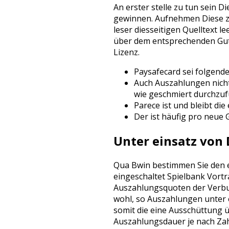
An erster stelle zu tun sein 
gewinnen. Aufnehmen Diese zi
leser diesseitigen Quelltext l
über dem entsprechenden Guts
Lizenz.
Paysafecard sei folgend
Auch Auszahlungen nicht
wie geschmiert durchzuf
Parece ist und bleibt di
Der ist häufig pro neue
Unter einsatz von 
Qua Bwin bestimmen Sie den 
eingeschaltet Spielbank Vort
Auszahlungsquoten der Verbu
wohl, so Auszahlungen unter e
somit die eine Ausschüttung 
Auszahlungsdauer je nach Zahl