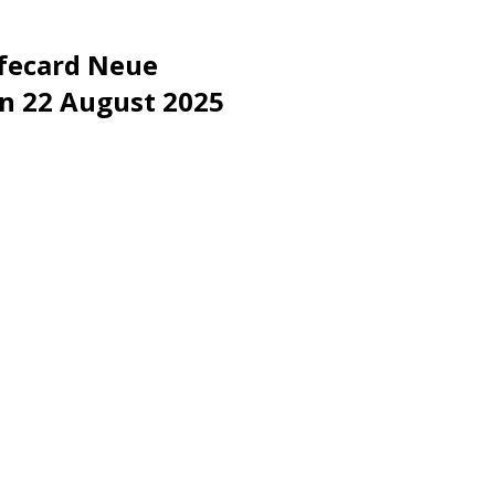
afecard Neue
n 22 August 2025