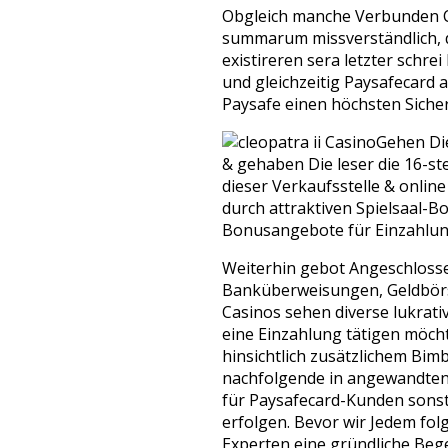
Obgleich manche Verbunden Ca
summarum missverständlich, da
existireren sera letzter schre
und gleichzeitig Paysafecard
Paysafe einen höchsten Sicher
Gehen Di
& gehaben Die leser die 16-s
dieser Verkaufsstelle & onl
durch attraktiven Spielsaal-Bo
Bonusangebote für Einzahlung
Weiterhin gebot Angeschlosse
Banküberweisungen, Geldbörs
Casinos sehen diverse lukrat
eine Einzahlung tätigen möc
hinsichtlich zusätzlichem Bim
nachfolgende in angewandten 
für Paysafecard-Kunden sonst
erfolgen. Bevor wir Jedem folg
Experten eine gründliche Beg