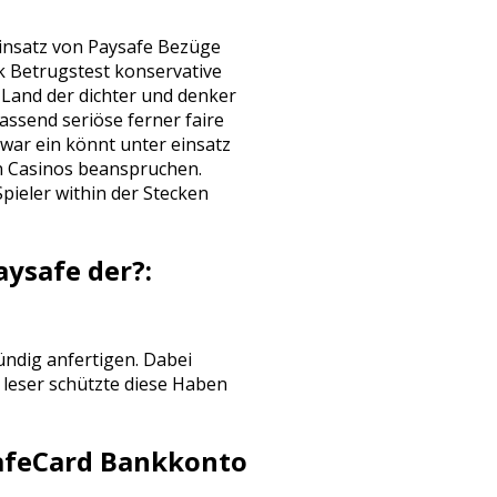
einsatz von Paysafe Bezüge
k Betrugstest konservative
n Land der dichter und denker
assend seriöse ferner faire
war ein könnt unter einsatz
n Casinos beanspruchen.
ieler within der Stecken
ysafe der?:
ündig anfertigen. Dabei
 leser schützte diese Haben
safeCard Bankkonto