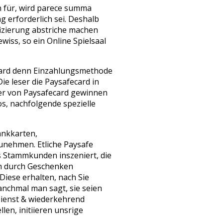
n für, wird parece summa
 erforderlich sei. Deshalb
ifizierung abstriche machen
iss, so ein Online Spielsaal
card denn Einzahlungsmethode
e leser die Paysafecard in
er von Paysafecard gewinnen
os, nachfolgende spezielle
ankkarten,
nehmen. Etliche Paysafe
s Stammkunden inszeniert, die
n durch Geschenken
Diese erhalten, nach Sie
nchmal man sagt, sie seien
Dienst & wiederkehrend
len, initiieren unsrige