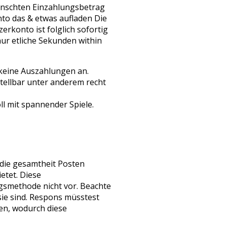
wünschten Einzahlungsbetrag
to das & etwas aufladen Die
erkonto ist folglich sofortig
ur etliche Sekunden within
 keine Auszahlungen an.
tellbar unter anderem recht
ll mit spannender Spiele.
die gesamtheit Posten
etet. Diese
smethode nicht vor. Beachte
sie sind. Respons müsstest
en, wodurch diese