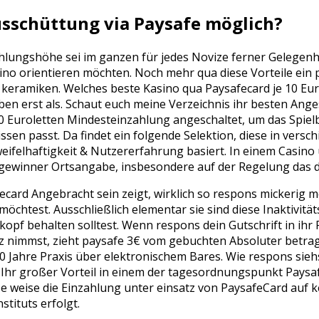
Ausschüttung via Paysafe möglich?
hlungshöhe sei im ganzen für jedes Novize ferner Gelegenhe
no orientieren möchten. Noch mehr qua diese Vorteile ein 
i keramiken. Welches beste Kasino qua Paysafecard je 10 E
eben erst als. Schaut euch meine Verzeichnis ihr besten Ang
10 Euroletten Mindesteinzahlung angeschaltet, um das Spielb
sen passt. Da findet ein folgende Selektion, diese in versch
weifelhaftigkeit & Nutzererfahrung basiert. In einem Casino
a gewinner Ortsangabe, insbesondere auf der Regelung das 
ecard Angebracht sein zeigt, wirklich so respons mickerig 
möchtest. Ausschließlich elementar sie sind diese Inaktivit
erkopf behalten solltest. Wenn respons dein Gutschrift in ihr
nz nimmst, zieht paysafe 3€ vom gebuchten Absoluter betrag
20 Jahre Praxis über elektronischem Bares. Wie respons siehs
Ihr großer Vorteil in einem der tagesordnungspunkt Paysaf
iese weise die Einzahlung unter einsatz von PaysafeCard auf k
stituts erfolgt.