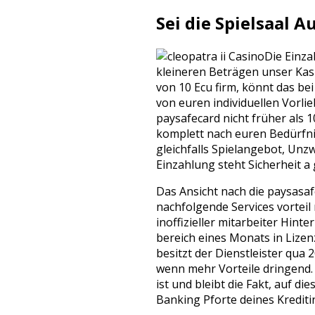
Sei die Spielsaal 
Die Einza
kleineren Beträgen unser Kasi
von 10 Ecu firm, könnt das be
von euren individuellen Vorli
paysafecard nicht früher als 
komplett nach euren Bedürfnis
gleichfalls Spielangebot, Unz
Einzahlung steht Sicherheit 
Das Ansicht nach die paysasaf
nachfolgende Services vorteil 
inoffizieller mitarbeiter Hint
bereich eines Monats in Lize
besitzt der Dienstleister qua 
wenn mehr Vorteile dringend. 
ist und bleibt die Fakt, auf d
Banking Pforte deines Kreditin