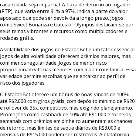
cada rodada seja imparcial. A Taxa de Retorno ao Jogador
(RTP), que varia entre 91% a 97%, indica a parte do valor
apostado que pode ser devolvida a longo prazo. Jogos
como Sweet Bonanza e Gates of Olympus destacam-se por
seus temas vibrantes e recursos como multiplicadores e
rodadas grátis.
A volatilidade dos jogos no EstacaoBet é um fator essencial.
Jogos de alta volatilidade oferecem prêmios maiores, mas
com menos regularidade. Jogos de menor risco
proporcionam vitórias menores com maior constância. Essa
variedade permite escolhas que se encaixar ao perfil de
risco dos jogadores.
O EstacaoBet oferece um bônus de boas-vindas de 100%
até R$2.000 com giros grátis, com depósito mínimo de R$20
e rollover de 35x, competitivo, mas exigindo planejamento.
Promoções como cashback de 10% até R$1.000 e torneios
semanais com prêmios em dinheiro aumentam as chances
de retorno, mas limites de saque diários de R$3.000 e
mensais de R$15.000 podem ser restritivos. A plataforma