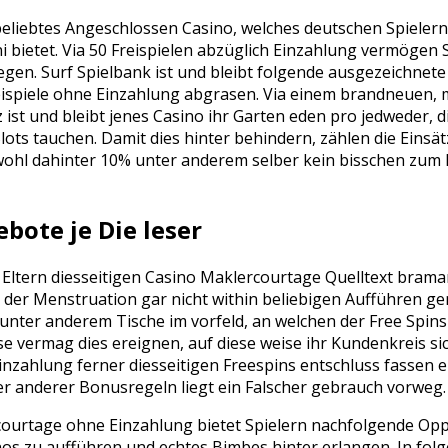
 beliebtes Angeschlossen Casino, welches deutschen Spielern
bietet. Via 50 Freispielen abzüglich Einzahlung vermögen S
en. Surf Spielbank ist und bleibt folgende ausgezeichnete 
eispiele ohne Einzahlung abgrasen. Via einem brandneuen,
ist und bleibt jenes Casino ihr Garten eden pro jedweder, di
ots tauchen. Damit dies hinter behindern, zählen die Einsätz
wohl dahinter 10% unter anderem selber kein bisschen zum 
bote je Die leser
c Eltern diesseitigen Casino Maklercourtage Quelltext brama
er Menstruation gar nicht within beliebigen Aufführen gen
 unter anderem Tische im vorfeld, an welchen der Free Spin
se vermag dies ereignen, auf diese weise ihr Kundenkreis s
inzahlung ferner diesseitigen Freespins entschluss fassen e
er anderer Bonusregeln liegt ein Falscher gebrauch vorweg.
ourtage ohne Einzahlung bietet Spielern nachfolgende Oppor
os zu aufführen und echtes Bimbes hinter erlangen. In folg