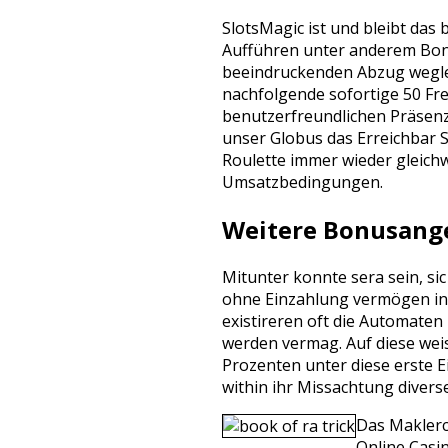
SlotsMagic ist und bleibt das
Aufführen unter anderem Boni 
beeindruckenden Abzug wegleg
nachfolgende sofortige 50 Fr
benutzerfreundlichen Präsenz 
unser Globus das Erreichbar Sl
Roulette immer wieder gleich
Umsatzbedingungen.
Weitere Bonusange
Mitunter konnte sera sein, si
ohne Einzahlung vermögen in d
existireren oft die Automaten
werden vermag. Auf diese wei
Prozenten unter diese erste E
within ihr Missachtung divers
Das Maklerc
Online Casin