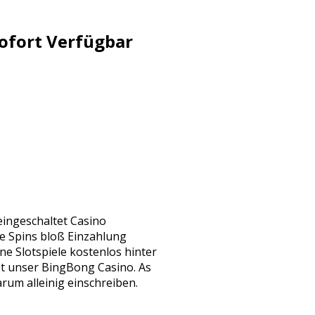
Sofort Verfügbar
ingeschaltet Casino
e Spins bloß Einzahlung
ne Slotspiele kostenlos hinter
ibt unser BingBong Casino.
As
rum alleinig einschreiben.