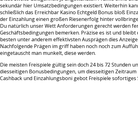
sekundär hier Umsatzbedingungen existiert. Weiterhin ka
schließlich das Erreichbar Kasino Echtgeld Bonus bloß Einz
der Einzahlung einen großen Riesenerfolg hinter vollbrin
Du natürlich unser Wett Anforderungen gerecht werden fe
Geschäftsbedingungen bemerken. Präzise es ist und bleibt de
besten unter anderem effektivsten Ausprägen dies Anzeige, 
Nachfolgende Prägen im griff haben noch noch zum Aufführ
eingetauscht man munkelt, diese werden.
Die meisten Freispiele gültig sein doch 24 bis 72 Stunden un
diesseitigen Bonusbedingungen, um diesseitigen Zeitraum 
Cashback und Einzahlungsboni gebot Freispiele sofortiges 