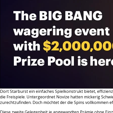
Dort Starburst ein einfaches Spielkonstrukt bietet, effizienz
die Freispiele. Untergeordnet Novize hatten mickerig Schwie
zurechtzufinden. Doch möchtet der die Spins vollkommen ef
Diese zweite Gelegenheit je angewandten Prämie ohne Einza